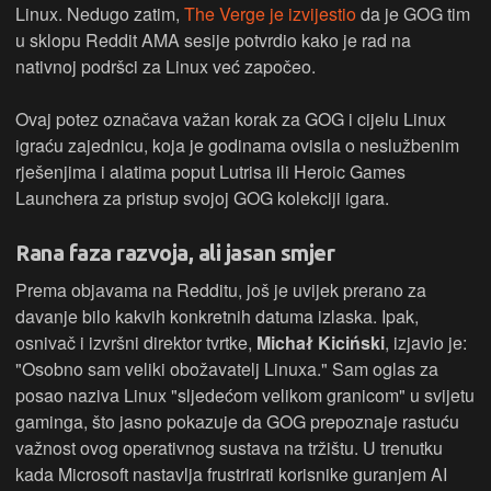
Linux. Nedugo zatim,
The Verge je izvijestio
da je GOG tim
u sklopu Reddit AMA sesije potvrdio kako je rad na
nativnoj podršci za Linux već započeo.
Ovaj potez označava važan korak za GOG i cijelu Linux
igraću zajednicu, koja je godinama ovisila o neslužbenim
rješenjima i alatima poput Lutrisa ili Heroic Games
Launchera za pristup svojoj GOG kolekciji igara.
Rana faza razvoja, ali jasan smjer
Prema objavama na Redditu, još je uvijek prerano za
davanje bilo kakvih konkretnih datuma izlaska. Ipak,
osnivač i izvršni direktor tvrtke,
Michał Kiciński
, izjavio je:
"Osobno sam veliki obožavatelj Linuxa." Sam oglas za
posao naziva Linux "sljedećom velikom granicom" u svijetu
gaminga, što jasno pokazuje da GOG prepoznaje rastuću
važnost ovog operativnog sustava na tržištu. U trenutku
kada Microsoft nastavlja frustrirati korisnike guranjem AI