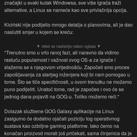
značajki u svaki kutak Windowsa, sve više igrača traži
alternative, a Linux se nameće kao sve privlačnija opcija.
Kiciński nije podijelio mnogo detalja o planovima, ali je dao
naslutiti smjer u kojem se kreću:
"Trenutno smo u vrlo ranoj fazi, ali naravno da vidimo
rastuću popularnost i važnost ovog OS-a za igrače i
slažemo se s njegovom vrijednošću. Započeli smo proces
zapošljavanja za starijeg inženjera koji bi nam pomogao u
tome. Što se tiče specifičnosti, u ovom trenutku ne možemo
puno podijeliti. Unatoč tome, rad je započeo i ovo će se
jednog dana pojaviti na GOG-u. Toliko možemo reći."
Dolazak službene GOG Galaxy aplikacije na Linux
zasigurno će dodatno ojačati poziciju tog operativnog
sustava kao ozbiljne gaming platforme. Iako ćemo na
konačan proizvod morati još pričekati, sama činjenica da je