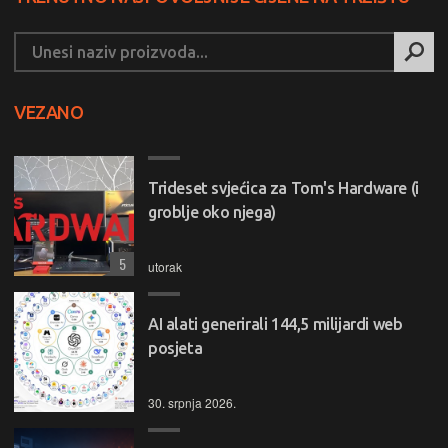
VEZANO
Trideset svjećica za Tom's Hardware (i
groblje oko njega)
5
utorak
AI alati generirali 144,5 milijardi web
posjeta
30. srpnja 2026.