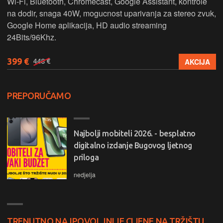
Wi-Fi, Bluetooth, Chromecast, Google Assistant, kontrole
na dodir, snaga 40W, mogucnost uparivanja za stereo zvuk,
Google Home aplikacija, HD audio streaming
24Bits/96Khz.
399 €
AKCIJA
448 €
PREPORUČAMO
Najbolji mobiteli 2026. - besplatno
digitalno izdanje Bugovog ljetnog
priloga
nedjelja
TRENUTNO NAJPOVOLJNIJE CIJENE NA TRŽIŠTU