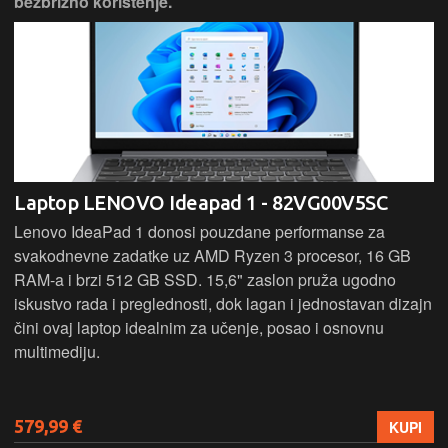
bezbrižno korištenje.
Laptop LENOVO Ideapad 1 - 82VG00V5SC
Lenovo IdeaPad 1 donosi pouzdane performanse za
svakodnevne zadatke uz AMD Ryzen 3 procesor, 16 GB
RAM-a i brzi 512 GB SSD. 15,6" zaslon pruža ugodno
iskustvo rada i preglednosti, dok lagan i jednostavan dizajn
čini ovaj laptop idealnim za učenje, posao i osnovnu
multimediju.
579,99 €
KUPI