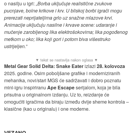
o nasilju u igri:
„Borba uključuje realistične zvukove
pucnjave, bolne krikove i krv. U bliskoj borbi igrači mogu
prerezati neprijateljima grlo uz snažne mlazove krvi.
Animacije uključuju nasilne i krvave scene: udaranje i
mučenje zarobljenog lika elektrošokovima; lika pogođenog
metkom u oko; lika koji gori i potom biva višestruko
ustrijeljen.”
Metal Gear Solid Delta: Snake Eater
izlazi
28. kolovoza
2025. godine. Osim poboljšane grafike i moderniziranih
mehanika, novi/stari MGS će sadržavati i dobro poznatu
mini-igru inspiriranu
Ape Escape
serijalom, koja je bila
prisutna u originalnom izdanju. Uz to, reizdanje će
omogućiti igračima da biraju između dvije sheme kontrola –
klasične (kao u originalu) i one moderne.
VEZANO