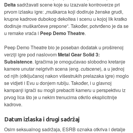
Delta
sadržavati scene koje su izazvale kontroverze pri
prvom izlasku igre: „muškarca koji dodiruje ženske grudi,
krupne kadrove dubokog dekoltea i scenu u kojoj lik kratko
dodiruje muškarčeve prepone”. Također, potvrđeno je da se
u remake vraća i
Peep Demo Theatre
.
Peep Demo Theatre bio je poseban dodatak u proširenoj
verziji igre pod naslovom
Metal Gear Solid 3:
Subsistence
. Igračima je omogućavao slobodno kretanje
kamere unutar neigrivih scena (eng.
cutscene
), a u jednoj
od njih (otključanoj nakon višestrukih prelazaka igre) moglo
se vidjeti i Evu u donjem rublju. Također, i u glavnoj
kampanji igrači su mogli prebaciti kameru u perspektivu iz
prvog lica što je u nekim trenucima otkrilo eksplicitnije
kadrove.
Datum izlaska i drugi sadržaj
Osim seksualnog sadržaja, ESRB oznaka otkriva i detalje