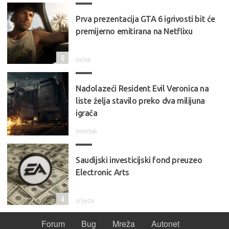
Prva prezentacija GTA 6 igrivosti bit će
premijerno emitirana na Netflixu
6
petak
Nadolazeći Resident Evil Veronica na
liste želja stavilo preko dva milijuna
igrača
četvrtak
Saudijski investicijski fond preuzeo
Electronic Arts
4
srijeda
Forum
Bug
Mreža
Autonet