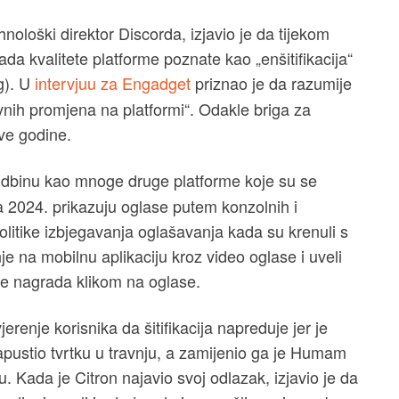
hnološki direktor Discorda, izjavio je da tijekom
da kvalitete platforme poznate kao „enšitifikacija“
g). U
intervjuu za Engadget
priznao je da razumije
vnih promjena na platformi“. Odakle briga za
ove godine.
u sudbinu kao mnoge druge platforme
koje su se
a 2024. prikazuju oglase putem konzolnih i
olitike izbjegavanja oglašavanja kada su krenuli s
e na mobilnu aplikaciju kroz video oglase i uveli
je nagrada klikom na oglase.
renje korisnika da šitifikacija napreduje jer je
napustio tvrtku u travnju, a zamijenio ga je Humam
u. Kada je Citron najavio svoj odlazak, izjavio je da