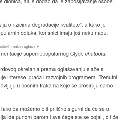
 dionica, ali je dodao da je zapošljavanje osobe
ja o rizicima degradacije kvalitete“, a kako je
larnih odluka, korisnici imaju još neku nadu.
lementacije supernepopularnog Clyde
chatbota.
scordovog okretanja prema oglašavanju slaže s
je interese igrača i razvojnih programera. Trenutni
pojavljuju u bočnim trakama koje se proširuju samo
, tako da možemo biti prilično sigurni da će se u
cija ide punom parom i sve čega ste se bojali, bit će