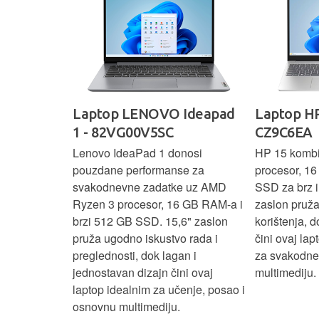
IdeaPad
Laptop LENOVO Ideapad
Laptop HP
SC
1 - 82VG00V5SC
CZ9C6EA
 3 s Ryzen 5
Lenovo IdeaPad 1 donosi
HP 15 komb
RAM-a nudi
pouzdane performanse za
procesor, 1
še aplikacija
svakodnevne zadatke uz AMD
SSD za brz i 
 moderan
Ryzen 3 procesor, 16 GB RAM-a i
zaslon pruž
D
brzi 512 GB SSD. 15,6" zaslon
korištenja, 
up podacima,
pruža ugodno iskustvo rada i
čini ovaj la
izbor za
preglednosti, dok lagan i
za svakodnev
kuće i
jednostavan dizajn čini ovaj
multimediju.
e.
laptop idealnim za učenje, posao i
osnovnu multimediju.