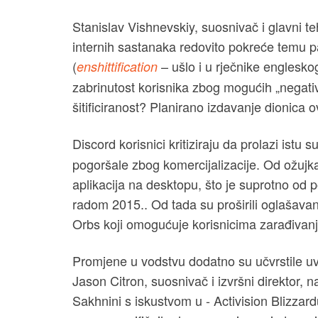
Stanislav Vishnevskiy, suosnivač i glavni te
internih sastanaka redovito pokreće temu pa
(
– ušlo i u rječnike englesko
enshittification
zabrinutost korisnika zbog mogućih „negati
šitificiranost? Planirano izdavanje dionica 
Discord korisnici kritiziraju da prolazi ist
pogoršale zbog komercijalizacije. Od ožujk
aplikacija na desktopu, što je suprotno od p
radom 2015.. Od tada su proširili oglašavanj
Orbs koji omogućuje korisnicima zarađivan
Promjene u vodstvu dodatno su učvrstile uvje
Jason Citron, suosnivač i izvršni direktor, 
Sakhnini s iskustvom u - Activision Blizzard