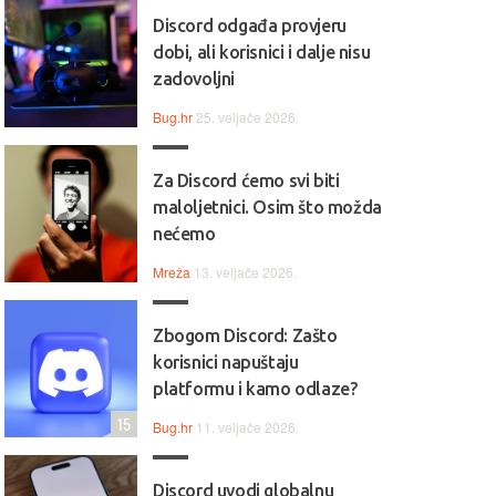
Discord odgađa provjeru
dobi, ali korisnici i dalje nisu
zadovoljni
Bug.hr
25. veljače 2026.
Za Discord ćemo svi biti
maloljetnici. Osim što možda
nećemo
Mreža
13. veljače 2026.
Zbogom Discord: Zašto
korisnici napuštaju
platformu i kamo odlaze?
15
Bug.hr
11. veljače 2026.
Discord uvodi globalnu