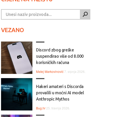
VEZANO
Discord zbog greške
suspendirao više od 8.000
korisničkih računa
Matej Markovinović
7. srpnja 2026.
Hakeri amateri s Discorda
provalili u moćni AI model
Anthropic Mythos
Bug.hr
25. travnja 2026.