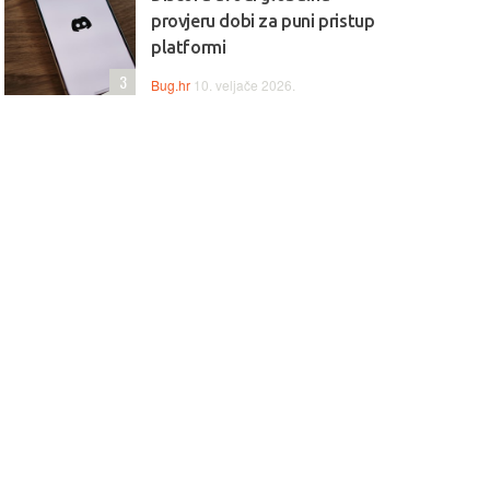
provjeru dobi za puni pristup
platformi
3
Bug.hr
10. veljače 2026.