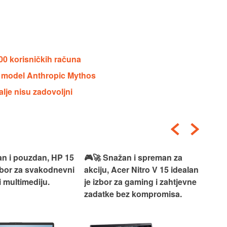
00 korisničkih računa
AI model Anthropic Mythos
alje nisu zadovoljni
an i pouzdan, HP 15
🎮🚀 Snažan i spreman za
🎯⚡
izbor za svakodnevni
akciju, Acer Nitro V 15 idealan
Len
i multimediju.
je izbor za gaming i zahtjevne
vrh
zadatke bez kompromisa.
pro
rad