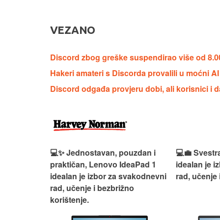
VEZANO
Discord zbog greške suspendirao više od 8.0
Hakeri amateri s Discorda provalili u moćni 
Discord odgađa provjeru dobi, ali korisnici i d
n, Lenovo
💻✨ Jednostavan, pouzdan i
💻💼 Svestr
si odličan
praktičan, Lenovo IdeaPad 1
idealan je 
nosti za
idealan je izbor za svakodnevni
rad, učenje 
rad, učenje i bezbrižno
korištenje.