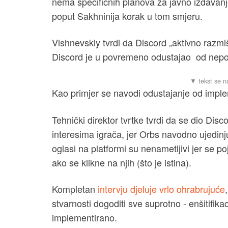
nema specifičnih planova za javno izdavanje
poput Sakhninija korak u tom smjeru.
Vishnevskiy tvrdi da Discord „aktivno razmišl
Discord je u povremeno odustajao od nepopu
Kao primjer se navodi odustajanje od imp
Tehnički direktor tvrtke tvrdi da se dio Di
interesima igrača, jer Orbs navodno ujedinju
oglasi na platformi su nenametljivi jer se 
ako se klikne na njih (što je istina).
Kompletan
intervju djeluje vrlo ohrabrujuće
stvarnosti dogoditi sve suprotno - enšitifika
implementirano.