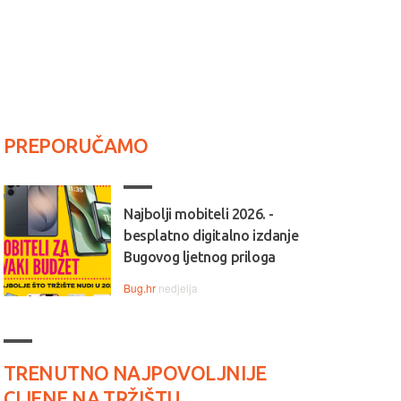
PREPORUČAMO
Najbolji mobiteli 2026. -
besplatno digitalno izdanje
Bugovog ljetnog priloga
Bug.hr
nedjelja
TRENUTNO NAJPOVOLJNIJE
CIJENE NA TRŽIŠTU