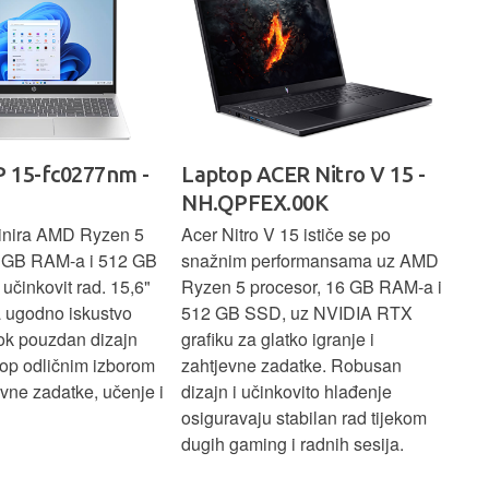
 15-fc0277nm -
Laptop ACER Nitro V 15 -
La
NH.QPFEX.00K
Sl
inira AMD Ryzen 5
Acer Nitro V 15 ističe se po
Len
6 GB RAM-a i 512 GB
snažnim performansama uz AMD
Ryz
učinkovit rad. 15,6"
Ryzen 5 procesor, 16 GB RAM-a i
TB 
a ugodno iskustvo
512 GB SSD, uz NVIDIA RTX
dov
dok pouzdan dizajn
grafiku za glatko igranje i
pru
ptop odličnim izborom
zahtjevne zadatke. Robusan
dok
ne zadatke, učenje i
dizajn i učinkovito hlađenje
mul
osiguravaju stabilan rad tijekom
pro
dugih gaming i radnih sesija.