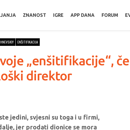
LJANJA
ZNANOST
IGRE
APP DANA
FORUM
E
SHNEVSKIY
ENŠITIFIKACIJA
voje „enšitifikacije“, če
oški direktor
ste jedini, svjesni su toga i u firmi,
dalje, jer prodati dionice se mora