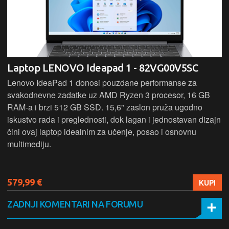
Laptop LENOVO Ideapad 1 - 82VG00V5SC
Lenovo IdeaPad 1 donosi pouzdane performanse za
svakodnevne zadatke uz AMD Ryzen 3 procesor, 16 GB
RAM-a i brzi 512 GB SSD. 15,6" zaslon pruža ugodno
iskustvo rada i preglednosti, dok lagan i jednostavan dizajn
čini ovaj laptop idealnim za učenje, posao i osnovnu
multimediju.
579,99 €
KUPI
ZADNJI KOMENTARI NA FORUMU