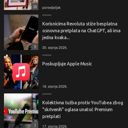
36
ponedjeljak
Korisnicima Revoluta stiže besplatna
osnovna pretplata na ChatGPT, ali ima
jedna kvaka...
9
30. srpnja 2026.
Poskupljuje Apple Music
18. srpnja 2026.
Kolektivna tužba protiv YouTubea zbog
"skrivenih" oglasa unatoč Premium
pretplati
7
17. srpnja 2026.