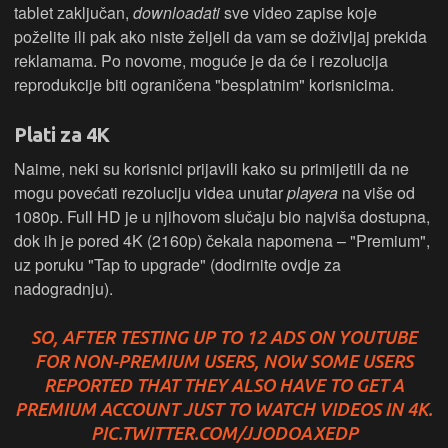
tablet zaključan,
downloadati
sve video zapise koje
poželite ili pak ako niste željeli da vam se doživljaj prekida
reklamama. Po novome, moguće je da će i rezolucija
reprodukcije biti ograničena "besplatnim" korisnicima.
Plati za 4K
Naime, neki su korisnici prijavili kako su primijetili da ne
mogu povećati rezoluciju videa unutar
playera
na više od
1080p. Full HD je u njihovom slučaju bio najviša dostupna,
dok ih je pored 4K (2160p) čekala napomena – "Premium",
uz poruku "Tap to upgrade" (dodirnite ovdje za
nadogradnju).
SO, AFTER TESTING UP TO 12 ADS ON YOUTUBE
FOR NON-PREMIUM USERS, NOW SOME USERS
REPORTED THAT THEY ALSO HAVE TO GET A
PREMIUM ACCOUNT JUST TO WATCH VIDEOS IN 4K.
PIC.TWITTER.COM/JJODOAXEDP