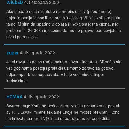
4. listopada 2022.
WiCkED
Ako gledate dosta youtube na mobitelu ili tv (poput mene),
najbolja opcija je spojiti se preko indijskog VPN i uzeti pretplatu
tamo. Mislim da ispadne 3 dolara ili neka smijesna cijena, nije
problem tih 20-30kn mjesecno da me ne gnjave, ode covjek na
pivo i potrosi vise.
4. listopada 2022.
zuper
Ja bi razumio da se radi o nekom novom featureu. Ali nešto što
već godinama postoji i praktički uzimamo zdravo za gotovo,
odjedanput bi se naplaćivalo. E to je već middle finger
korisnicima
4. listopada 2022.
HCMAA
Stvarno mi je Youtube počeo ići na K s tim reklamama...postali
su RTL...svaki minute reklame...koje ne možeš prekinuti....ono
na krevetu...smart TV(65")...i onda reklame za popizditi...