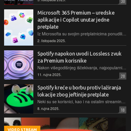
30
Microsoft 365 Premium – uredske
aplikacije i Copilot unutar jedne
pretplate
Iz Microsofta su svojim pretplatnicima ponudili novu opciju pretplate, koja objedinjava sve što je dosad nudila obiteljska pretplata na Microsoft 365, uz dodatak onoga što nudi, primjerice, ChatGPT Plus paket
2. listopada 2025.
Spotify napokon uvodi Lossless zvuk
za Premium korisnike
Nakon višegodišnjeg iščekivanja, najpopularniji glazbeni streaming servis uvodi zvuk visoke rezolucije za svoje pretplatnike. Opcija se postupno uvodi u više od 50 zemalja, a Hrvatska nije u prvom valu
11. rujna 2025.
28
Spotify kreće u borbu protiv lažiranja
lokacije zbog jeftinije pretplate
Neki su se korisnici, kao i na ostalim streaming servisima, posljednjih godina "snalazili" kupovinom pretplatničkih paketa u zemljama gdje su oni jeftiniji, no i Spotify će tome pokušati stati na kraj
8. rujna 2025.
18
VIDEO STREAM