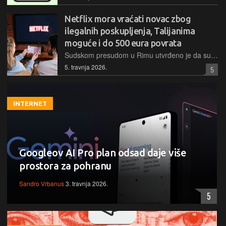
Netflix mora vraćati novac zbog
ilegalnih poskupljenja, Talijanima
moguće i do 500 eura povrata
Sudskom presudom u Rimu utvrđeno je da su Netflixova poskupljenja od 2017. do 2024. bila protivna zakonu, što otvara put milijunima korisnika za povrat preplaćenih iznosa do 500 eura
5. travnja 2026.
5
INTERNET
Googleov AI Pro plan odsad daje više
prostora za pohranu
Sandro Vrbanus
3. travnja 2026.
5