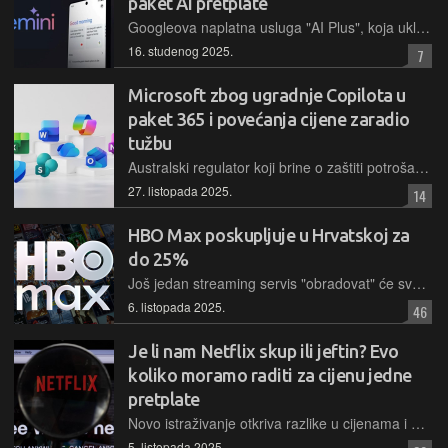
paket AI pretplate
Googleova naplatna usluga "AI Plus", koja uključuje napredne mogućnosti Gemini modela, dodatni prostor za pohranu i integraciju s Workspace paketom, od sada je dostupna i korisnicima u Hrvatskoj
16. studenog 2025.
7
Microsoft zbog ugradnje Copilota u
paket 365 i povećanja cijene zaradio
tužbu
Australski regulator koji brine o zaštiti potrošača podigao je tužbu protiv Microsofta zbog njihove odluke o "obaveznom" povećanju cijena pretplatničkih paketa Microsoft 365 uz uvođenje Copilota
27. listopada 2025.
14
HBO Max poskupljuje u Hrvatskoj za
do 25%
Još jedan streaming servis "obradovat" će svoje pretplatnike povećanjem cijena. HBO Max, nekada poznat kao Max, povisuje mjesečnu pretplatu u Hrvatskoj za dva eura
6. listopada 2025.
46
Je li nam Netflix skup ili jeftin? Evo
koliko moramo raditi za cijenu jedne
pretplate
Novo istraživanje otkriva razlike u cijenama i dostupnosti Netflixa, pokazujući da u nekim zemljama za njegovu mjesečnu pretplatu treba raditi manje od sat vremena, a u drugima i po nekoliko radnih dana
5. listopada 2025.