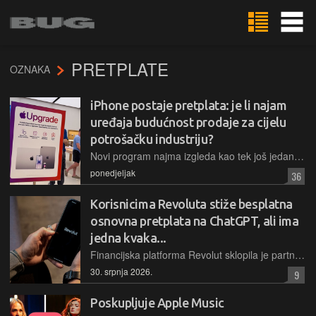
PRETPLATE
OZNAKA
iPhone postaje pretplata: je li najam
uređaja budućnost prodaje za cijelu
potrošačku industriju?
Novi program najma izgleda kao tek još jedan način plaćanja. Zapravo je riječ o jednom od najvećih zaokreta u načinu na koji Apple želi prodavati uređaje i, s njima povezano, servise. Kad Cupertino nešto pretvori u standard, ostatak industrije obično slijedi
ponedjeljak
36
Korisnicima Revoluta stiže besplatna
osnovna pretplata na ChatGPT, ali ima
jedna kvaka...
Financijska platforma Revolut sklopila je partnerstvo s OpenAI-jem čime omogućuje svojim korisnicima od tri do dvanaest mjeseci besplatnog korištenja naprednijeg modela ChatGPT Go
30. srpnja 2026.
9
Poskupljuje Apple Music