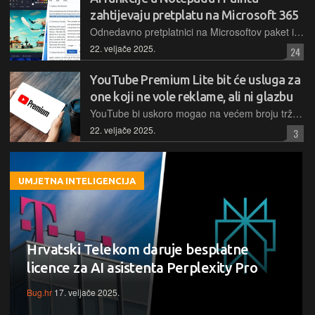
zahtijevaju pretplatu na Microsoft 365
Odnedavno pretplatnici na Microsoftov paket imaju pristup Copilotu unutar klasičnih uredskih aplikacija, a po novome će se na isti način pristupati i GenAI alatima u Notepadu i Paintu, uz isti način naplate
22. veljače 2025.
24
YouTube Premium Lite bit će usluga za
one koji ne vole reklame, ali ni glazbu
YouTube bi uskoro mogao na većem broju tržišta lansirati svoju jeftiniju opciju pretplate, Premium Lite, u kojoj će za nešto nižu cijenu ponuditi uklanjanje "gotovo svih" reklama, ali uz određene ustupke
22. veljače 2025.
3
UMJETNA INTELIGENCIJA
Hrvatski Telekom daruje besplatne
licence za AI asistenta Perplexity Pro
Bug.hr
17. veljače 2025.