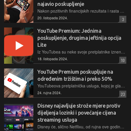
najavio poskupljenje
Nakon pozitivnih financijskih rezultata i rasta broja pretplatnika te optimističnih prognoza za sljedeću godinu dogodio se i rast cijena dionica, a Netflix je u sve to upakirao i podizanje cijena na nekim tržištima
20. listopada 2024.
3
YouTube Premium: Jednima
poskupljenje, drugima jeftinija opcija
Lite
Iz YouTubea su neke svoje pretplatnike iznenadili poskupljenjima mjesečnih naknada, dok su na drugim tržištima ponudili novu upola jeftiniju opciju s manje prednosti. U Hrvatskoj se nije dogodilo niti jedno
18. listopada 2024.
10
YouTube Premium poskupljuje na
određenim tržištima i preko 50%
YouTubeova pretplatnička usluga, kojoj je glavna prednost reprodukcija sadržaja bez reklama, ima cijene koje značajno variraju od zemlje do zemlje, a sada provodi i selektivna poskupljenja
24. rujna 2024.
23
Disney najavljuje strože mjere protiv
dijeljenja lozinki i povećanje cijena
streaming usluga
Disney će, slično Netflixu, od rujna ove godine pojačati nadzor nad dijeljenjem lozinki za svoje streaming usluge Disney+, Hulu i ESPN+. Pretplatnici koji žele dijeliti svoje račune s osobama izvan svog kućanstva moći će dodati te korisnike uz dodatnu naknadu.