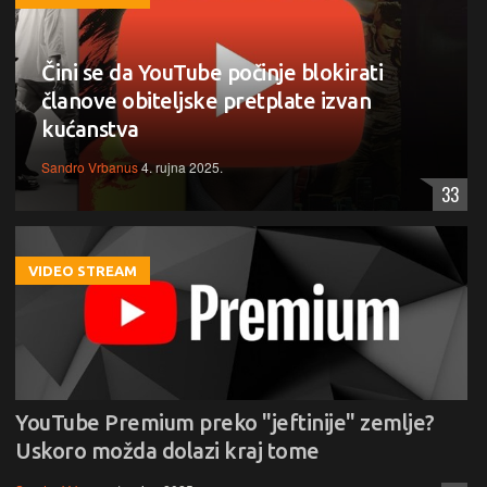
Čini se da YouTube počinje blokirati
članove obiteljske pretplate izvan
kućanstva
Sandro Vrbanus
4. rujna 2025.
33
VIDEO STREAM
YouTube Premium preko "jeftinije" zemlje?
Uskoro možda dolazi kraj tome