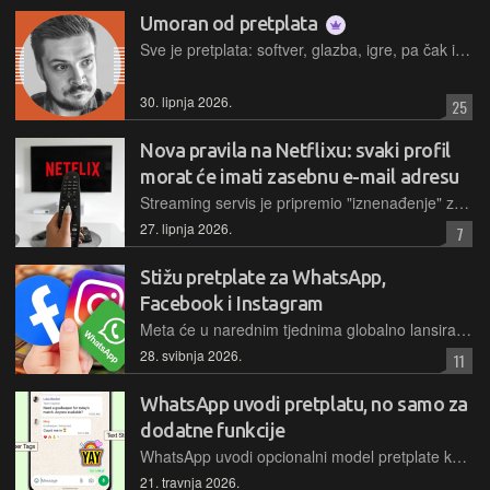
Umoran od pretplata
Sve je pretplata: softver, glazba, igre, pa čak i grijanje sjedala u automobilu. Svi na tome dobivaju, osim vječitog pušioničara – korisnika
30. lipnja 2026.
25
Nova pravila na Netflixu: svaki profil
morat će imati zasebnu e-mail adresu
Streaming servis je pripremio "iznenađenje" za dijeljene račune – pojedinačni profili unutar zajedničkog računa morat će se prijavljivati s jedinstvenim e-mail adresama
27. lipnja 2026.
7
Stižu pretplate za WhatsApp,
Facebook i Instagram
Meta će u narednim tjednima globalno lansirati nove pretplatničke pakete Instagram Plus, Facebook Plus i WhatsApp Plus za dodatne funkcije i AI, dok osnovne varijante ostaju besplatne
28. svibnja 2026.
11
WhatsApp uvodi pretplatu, no samo za
dodatne funkcije
WhatsApp uvodi opcionalni model pretplate koji korisnicima nudi napredne opcije personalizacije i upravljanja razgovorima, dok osnovne značajke aplikacije ostaju besplatne za sve korisnike
21. travnja 2026.