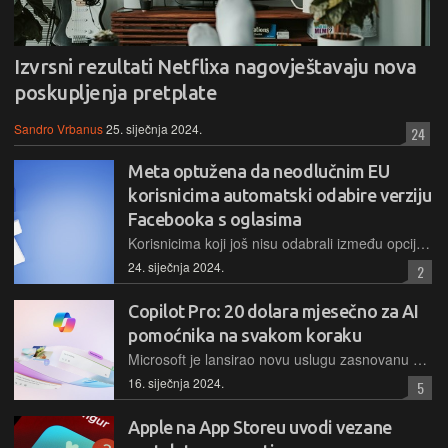
Izvrsni rezultati Netflixa nagovještavaju nova
poskupljenja pretplate
Sandro Vrbanus
25. siječnja 2024.
24
Meta optužena da neodlučnim EU
korisnicima automatski odabire verziju
Facebooka s oglasima
Korisnicima koji još nisu odabrali između opcije besplatne ili plaćene verzije Instagrama i Facebooka Meta bi automatski odabrala verziju s uključenim oglasima
24. siječnja 2024.
2
Copilot Pro: 20 dolara mjesečno za AI
pomoćnika na svakom koraku
Microsoft je lansirao novu uslugu zasnovanu na alatima generativne umjetne inteligencije. Pretplatnicima će omogućiti napredni i brži rad Copilota unutar mnogih svojih aplikacija
16. siječnja 2024.
5
Apple na App Storeu uvodi vezane