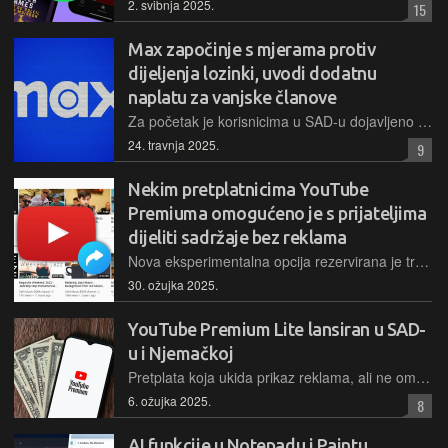
2. svibnja 2025.
15
Max započinje s mjerama protiv
dijeljenja lozinki, uvodi dodatnu
naplatu za vanjske članove
Za početak je korisnicima u SAD-u dojavljeno da će ih dodavanje svakog vanjskog člana obitelji koštati 8 dolara mjesečno, sve kako bi "mogli imati veću fleksibilnost u upravljanju svojim računom"
24. travnja 2025.
9
Nekim pretplatnicima YouTube
Premiuma omogućeno je s prijateljima
dijeliti sadržaje bez reklama
Nova eksperimentalna opcija rezervirana je trenutačno tek za odabrane pretplatnike iz nekoliko zemalja, a omogućava njihovim prijateljima nakratko iskusiti kako je to gledati YouTube uz pretplatu
30. ožujka 2025.
YouTube Premium Lite lansiran u SAD-
u i Njemačkoj
Pretplata koja ukida prikaz reklama, ali ne omogućava ništa drugo iz ponude klasičnog Premium paketa, košta 40% manje od osnovne i dostupna je tek na šačici tržišta za početak
6. ožujka 2025.
8
AI funkcije u Notepadu i Paintu