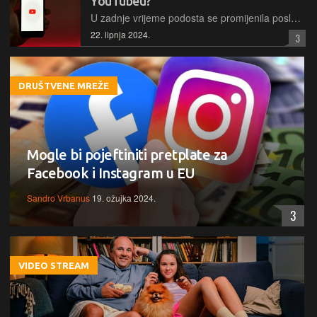
YouTubeu?
U zadnje vrijeme podosta se promijenila poslovna politika YouTubea, sve s ciljem da natjera korisnike na plaćanje pretplate. Kako reagirate na to?
22. lipnja 2024.
3
DRUŠTVENE MREŽE
Mogle bi pojeftiniti pretplate za
Facebook i Instagram u EU
Sandro Vrbanus
19. ožujka 2024.
3
VIDEO STREAM