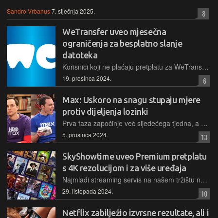
Sandro Vrbanus
7. siječnja 2025.
8
WeTransfer uveo mjesečna
ograničenja za besplatno slanje
datoteka
Korisnici koji ne plaćaju pretplatu za WeTransfer po novome će moći prenijeti najviše 10 datoteka ukupne veličine do 3 gigabajta mjesečno. No, maksimalna veličina transfera također je podignuta
19. prosinca 2024.
6
Max: Uskoro na snagu stupaju mjere
protiv dijeljenja lozinki
Prva faza započinje već sljedećega tjedna, a uključivat će slanje ranih upozorenja korisnicima koji dijele lozinke za streaming servis izvan jednog kućanstva. Tijekom sljedeće godine mjere će biti pooštrene
5. prosinca 2024.
13
SkyShowtime uveo Premium pretplatu
s 4K rezolucijom i za više uređaja
Najmlađi streaming servis na našem tržištu nakon nešto više od dvije godine ponovno mijenja ponudu pretplatničkih paketa, no ovog puta nije riječ o poskupljenju već o širenju ponude za zahtjevnije
29. listopada 2024.
10
Netflix zabilježio izvrsne rezultate, ali i