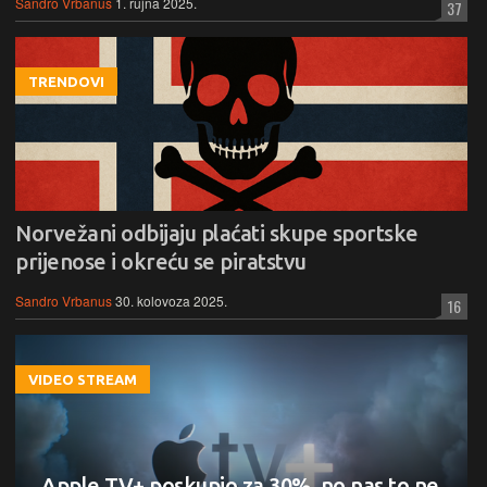
Sandro Vrbanus
1. rujna 2025.
37
TRENDOVI
Norvežani odbijaju plaćati skupe sportske
prijenose i okreću se piratstvu
Sandro Vrbanus
30. kolovoza 2025.
16
VIDEO STREAM
Apple TV+ poskupio za 30%, no nas to ne