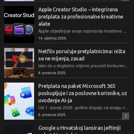
Apple Creator Studio – integrirana
pretplata za profesionalne kreativne
alate
Apple objedinjuje svoje najmoćnije kreativne aplikacije poput Final Cut Pro i Logic Pro u jedinstveni pretplatnički paket s naprednim AI značajkama, dostupan od 28. siječnja
14. siječnja 2026.
Netflix poručuje pretplatnicima: ništa
se ne mijenja, zasad
Iako će u dogledno vrijeme preuzeti konkurentski veliki servis te njegove filmske i televizijske studije i streaming uslugu, iz Netflixa su korisnicima dojavili da se pretplatnički paketi zasad neće mijenjati
8. prosinca 2025.
Pretplata na paket Microsoft 365
poskupljuje i za poslovne korisnike, uz
uvođenje AI-ja
Od 1. srpnja 2026. godine stupaju na snagu novi cjenici za poslovne i državne korisnike paketa Microsoft 365, a opravdanje za to je uvođenje naprednih sigurnosnih značajki i AI asistenta u svakodnevni rad
6. prosinca 2025.
7
Google u Hrvatskoj lansirao jeftiniji