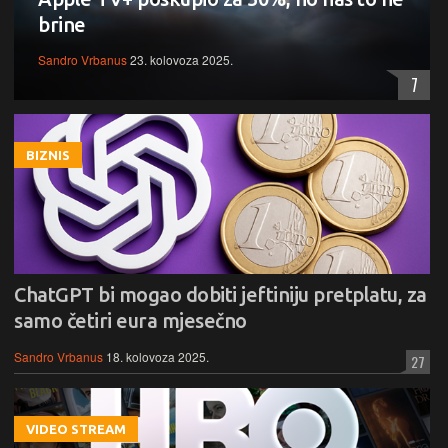
brine
Sandro Vrbanus
23. kolovoza 2025.
7
BIZNIS
ChatGPT bi mogao dobiti jeftiniju pretplatu, za
samo četiri eura mjesečno
Sandro Vrbanus
18. kolovoza 2025.
27
VIDEO STREAM