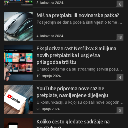
8. kolovoza 2024.
6
Miš na pretplatu ili novinarska patka?
Posljednjih se dana počela širiti vijest o tome da Logitech razmatra novi poslovni model, u kojem bi kupcu prodali neki uređaj, a potom tražili plaćanje mjesečne pretplate za njega. Ima li u tome istine?
4. kolovoza 2024.
18
Eksplozivan rast Netflixa: 8 milijuna
novih pretplatnika i uspješna
prilagodba tržištu
Unatoč pričama da su streaming servisi posustali, Netflix je zabilježio respektabilan porast broja pretplatnika u posljednjem tromjesečju: 8 milijuna novih i sad ima ukupno 278 milijuna pretplatnika širom svijeta.
19. srpnja 2024.
4
YouTube priprema nove razine
pretplate, namijenjene dijeljenju
U komunikaciji, u kojoj su opisali nove pogodnosti za pretplatnike, iz video servisa su nagovijestili i neke moguće vrlo zanimljive nove opcije, o kojima ćemo vjerojatno više doznati uskoro
28. lipnja 2024.
9
Koliko često gledate sadržaje na