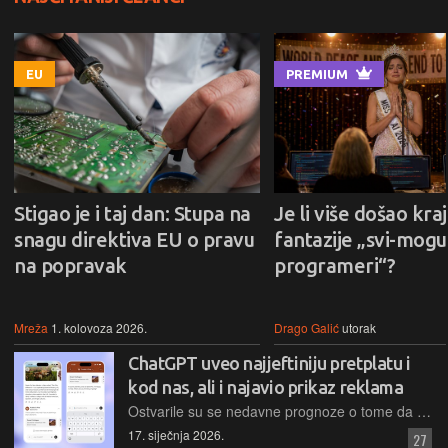
EU
PREMIUM
Stigao je i taj dan: Stupa na
Je li više došao kraj
snagu direktiva EU o pravu
fantazije „svi-mogu-
na popravak
programeri“?
Mreža
1. kolovoza 2026.
Drago Galić
utorak
ChatGPT uveo najjeftiniju pretplatu i
kod nas, ali i najavio prikaz reklama
Ostvarile su se nedavne prognoze o tome da će se u ChatGPT-ju pojaviti reklame, iako ih je OpenAI demantirao prije samo mjesec dana. No, barem jedna dobra vijest – moguće je plaćati pretplatu 8 eura
17. siječnja 2026.
27