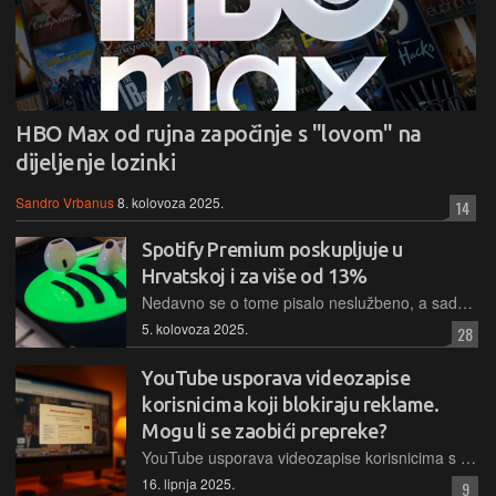
HBO Max od rujna započinje s "lovom" na
dijeljenje lozinki
Sandro Vrbanus
8. kolovoza 2025.
14
Spotify Premium poskupljuje u
Hrvatskoj i za više od 13%
Nedavno se o tome pisalo neslužbeno, a sada su pretplatnicima na popularni glazbeni streaming servis stigle i službene obavijesti o povećanju cijena mjesečnih pretplata za sve pakete
5. kolovoza 2025.
28
YouTube usporava videozapise
korisnicima koji blokiraju reklame.
Mogu li se zaobići prepreke?
YouTube usporava videozapise korisnicima s blokatorima reklama kroz petsekundno kašnjenje u kodu i tako štiti 28 milijardi eura prihoda od reklama
16. lipnja 2025.
9