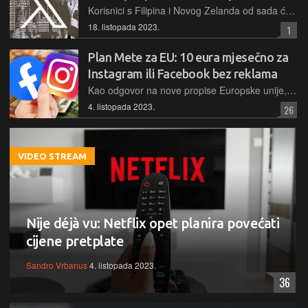
Korisnici s Filipina i Novog Zelanda od sada će morati X-u platiti dolar godišnje kako bi otvorili račun na toj platformi. Cilj programa je eliminirati botove i provjeriti funkcionira li ta metoda
18. listopada 2023.
1
Plan Mete za EU: 10 eura mjesečno za
Instagram ili Facebook bez reklama
Kao odgovor na nove propise Europske unije, prema kojima im se ograničava plasiranje ciljanih personaliziranih oglasa, u Meti predlažu naplatu Instagrama i Facebooka, za korištenje bez reklama
4. listopada 2023.
26
VIDEO STREAM
Nije déjà vu: Netflix opet planira povećati
cijene pretplate
Sandro Vrbanus
4. listopada 2023.
36