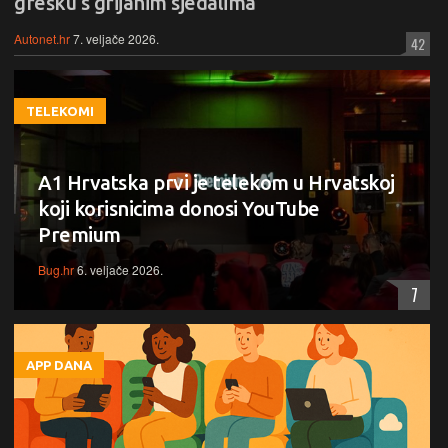
grešku s grijanim sjedalima
Autonet.hr
7. veljače 2026.
42
TELEKOMI
A1 Hrvatska prvi je telekom u Hrvatskoj
koji korisnicima donosi YouTube
Premium
Bug.hr
6. veljače 2026.
7
APP DANA