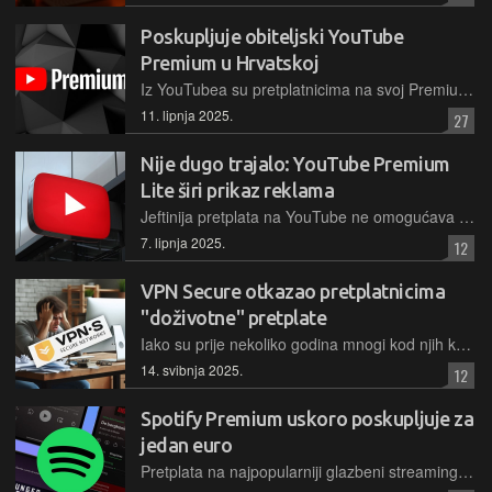
Poskupljuje obiteljski YouTube
Premium u Hrvatskoj
Iz YouTubea su pretplatnicima na svoj Premium paket najavili da će im od kolovoza cijena obiteljske mjesečne pretplate biti povećana za 30%. Osobni plan pretplate za sada ostaje na istoj razini cijene
11. lipnja 2025.
27
Nije dugo trajalo: YouTube Premium
Lite širi prikaz reklama
Jeftinija pretplata na YouTube ne omogućava mnogo toga, ali daje iskustvo gledanja videa bez reklama, no i to će se polako početi mijenjati jer će oglasima biti popraćeni kratki video zapisi
7. lipnja 2025.
12
VPN Secure otkazao pretplatnicima
"doživotne" pretplate
Iako su prije nekoliko godina mnogi kod njih kupili doživotnu pretplatu po fiksnoj cijeni, s promjenom vlasnika kompanije došlo je do zaokreta u poslovnoj politici, pa je to "doživotno" ipak došlo svome kraju
14. svibnja 2025.
12
Spotify Premium uskoro poskupljuje za
jedan euro
Pretplata na najpopularniji glazbeni streaming servis na svijetu za korisnike u Hrvatskoj bit će od sljedećeg mjeseca viša za jedan euro, doznaje se neslužbeno