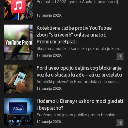
Prvi put od 2022. godine Apple je povećao cijene svih svojih glazbenih paketa pretplate u cijelom svijetu, pa tako i u Hrvatskoj
18. srpnja 2026.
Kolektivna tužba protiv YouTubea
zbog "skrivenih" oglasa unatoč
Premium pretplati
Skupina američkih korisnika pokrenula je kolektivnu tužbu protiv tehnoloških divova, ističući da YouTube Premium i dalje prikazuje sponzorske blokove, unatoč obećanjima o gledanju bez reklama
17. srpnja 2026.
7
Ford uveo opciju daljinskog blokiranja
vozila u slučaju krađe – ali uz pretplatu
Američki proizvođač Ford predstavio je sustav "Start Inhibit" koji vlasnicima i policiji omogućuje daljinsko onemogućavanje pokretanja motora, no usluga će se nakon prve godine naplaćivati
13. srpnja 2026.
Hoćemo li Disney+ uskoro moći gledati
i besplatno?
Suočena s odljevom publike prema besplatnim platformama poput YouTubea, u Disneyu navodno razmatraju uvođenje besplatnog osnovnog paketa usluga na svojoj streaming platformi
10. srpnja 2026.
18