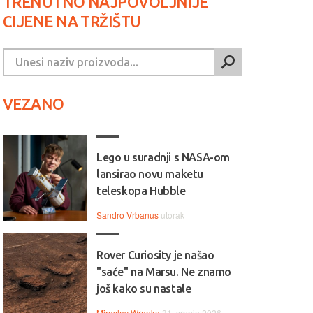
TRENUTNO NAJPOVOLJNIJE
CIJENE NA TRŽIŠTU
VEZANO
Lego u suradnji s NASA-om
lansirao novu maketu
teleskopa Hubble
Sandro Vrbanus
utorak
Rover Curiosity je našao
"saće" na Marsu. Ne znamo
još kako su nastale
Miroslav Wranka
31. srpnja 2026.