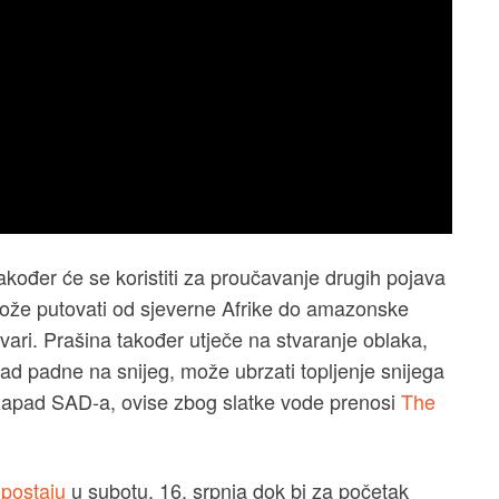
kođer će se koristiti za proučavanje drugih pojava
može putovati od sjeverne Afrike do amazonske
vari. Prašina također utječe na stvaranje oblaka,
Kad padne na snijeg, može ubrzati topljenje snijega
 zapad SAD-a, ovise zbog slatke vode prenosi
The
postaju
u subotu, 16. srpnja dok bi za početak