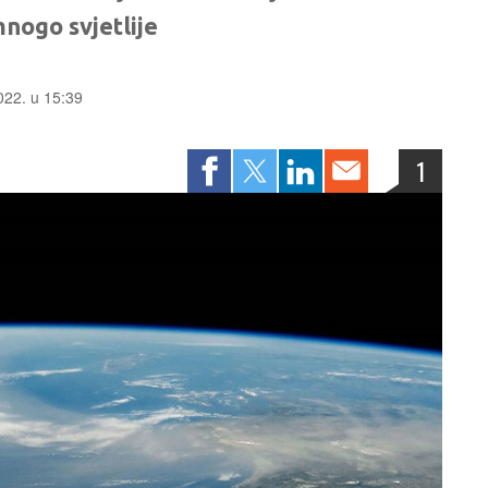
mnogo svjetlije
2022. u 15:39
1