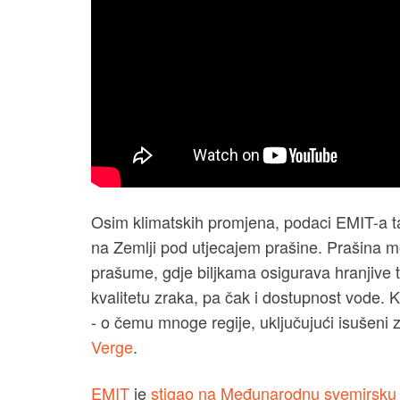
Osim klimatskih promjena, podaci EMIT-a ta
na Zemlji pod utjecajem prašine. Prašina 
prašume, gdje biljkama osigurava hranjive t
kvalitetu zraka, pa čak i dostupnost vode. 
- o čemu mnoge regije, uključujući isušeni
Verge
.
EMIT
je
stigao na Međunarodnu svemirsku 