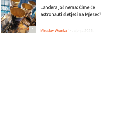
Landera još nema: Čime će
astronauti sletjeti na Mjesec?
1
Miroslav Wranka
14. srpnja 2026.