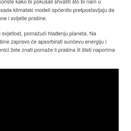
 koriste kako bi pokušali shvatiti što bi nam u
ada klimatski modeli općenito pretpostavljaju da
e i svijetle prašine.
u svjetlost, pomažući hlađenju planeta. Na
šine zapravo će apsorbirati sunčevu energiju i
nici žele znati pomaže li prašina ili šteti naporima