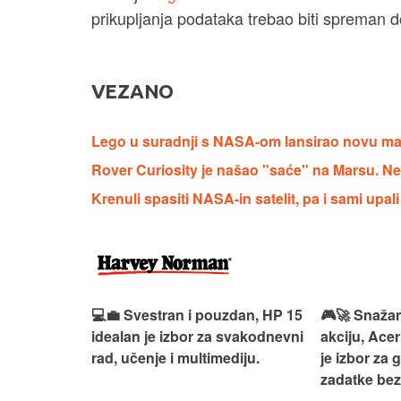
prikupljanja podataka trebao biti spreman d
VEZANO
Lego u suradnji s NASA-om lansirao novu ma
Rover Curiosity je našao "saće" na Marsu. N
Krenuli spasiti NASA-in satelit, pa i sami upal
ouzdan i
💻💼 Svestran i pouzdan, HP 15
🎮🚀 Snažan
deaPad 1
idealan je izbor za svakodnevni
akciju, Acer
svakodnevni
rad, učenje i multimediju.
je izbor za 
žno
zadatke be