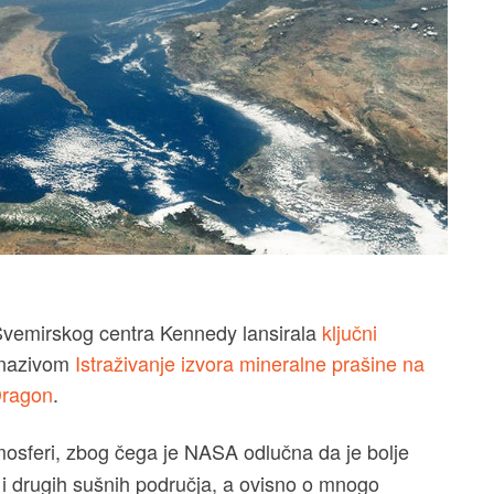
 Svemirskog centra Kennedy lansirala
ključni
 nazivom
Istraživanje izvora mineralne prašine na
ragon
.
osferi, zbog čega je NASA odlučna da je bolje
i drugih sušnih područja, a ovisno o mnogo