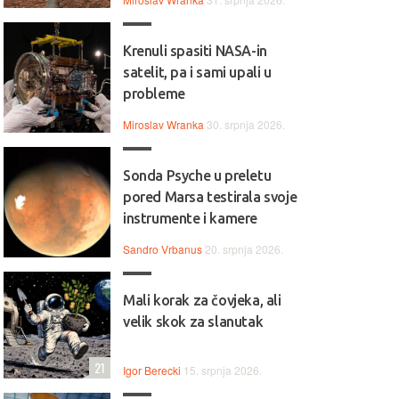
Krenuli spasiti NASA-in
satelit, pa i sami upali u
probleme
Miroslav Wranka
30. srpnja 2026.
Sonda Psyche u preletu
pored Marsa testirala svoje
instrumente i kamere
Sandro Vrbanus
20. srpnja 2026.
Mali korak za čovjeka, ali
velik skok za slanutak
21
Igor Berecki
15. srpnja 2026.