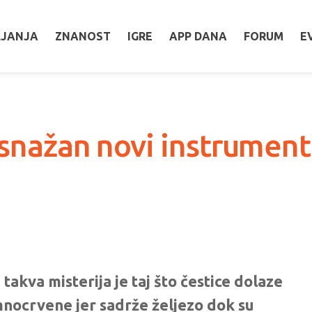
LJANJA
ZNANOST
IGRE
APP DANA
FORUM
E
 snažan novi instrument
takva misterija je taj što čestice dolaze
mnocrvene jer sadrže željezo dok su