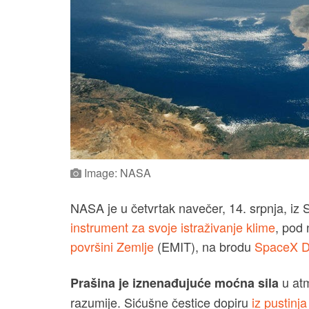
Image: NASA
NASA je u četvrtak navečer, 14. srpnja, iz
instrument za svoje istraživanje klime
, pod
površini Zemlje
(EMIT), na brodu
SpaceX D
u atm
Prašina je iznenađujuće moćna sila
razumije. Sićušne čestice dopiru
iz pustinja