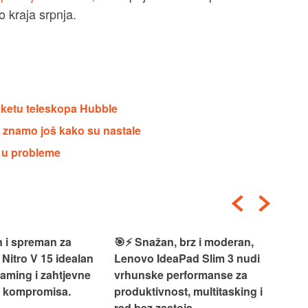
o kraja srpnja.
ketu teleskopa Hubble
e znamo još kako su nastale
i u probleme
 i spreman za
🎯⚡ Snažan, brz i moderan,
💻
 Nitro V 15 idealan
Lenovo IdeaPad Slim 3 nudi
2‑i
gaming i zahtjevne
vrhunske performanse za
vrh
z kompromisa.
produktivnost, multitasking i
uži
rad bez zastoja.