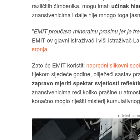
različitih čimbenika, mogu imati
učinak hla
znanstvenicima i dalje nije mnogo toga jasn
"
EMIT proučava mineralnu prašinu jer je t
EMIT-ov glavni istraživač i viši istraživač 
srpnja
.
Zato će EMIT koristiti
napredni slikovni spe
tijekom sljedeće godine, bilježeći sastav pra
zapravo mjeriti spektar svjetlosti reflek
znanstvenicima reći koliko prašine u atmosfer
konačno moglo riješiti misterij kumulativno