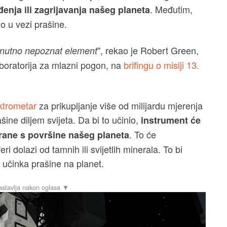
. Međutim,
đenja ili zagrijavanja našeg planeta
o u vezi prašine.
", rekao je Robert Green,
renutno nepoznat element
Laboratorija za mlazni pogon, na
brifingu o misiji 13.
ktrometar
za prikupljanje više od milijardu mjerenja
šine diljem svijeta. Da bi to učinio,
instrument će
. To će
tirane s površine našeg planeta
i dolazi od tamnih ili svijetlih minerala. To bi
g učinka prašine na planet.