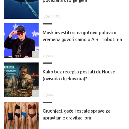
povezana s ronjenjem
jučer 17:05
Musk investitorima gotovo polovicu
vremena govori samo o AI-u i robotima
3
srijeda
Kako bez recepta postati dr. House
(ovisnik o lijekovima)?
9
srijeda
Grudnjaci, gaće i ostale sprave za
upravljanje gravitacijom