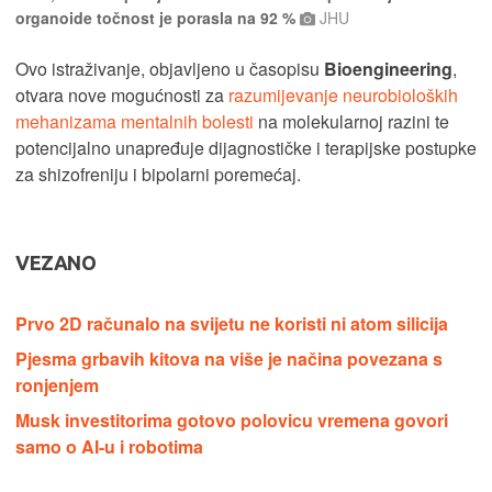
organoide točnost je porasla na 92 %
JHU
Ovo istraživanje, objavljeno u časopisu
Bioengineering
,
otvara nove mogućnosti za
razumijevanje neurobioloških
mehanizama mentalnih bolesti
na molekularnoj razini te
potencijalno unapređuje dijagnostičke i terapijske postupke
za shizofreniju i bipolarni poremećaj.
VEZANO
Prvo 2D računalo na svijetu ne koristi ni atom silicija
Pjesma grbavih kitova na više je načina povezana s
ronjenjem
Musk investitorima gotovo polovicu vremena govori
samo o AI-u i robotima