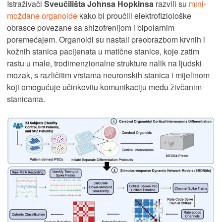
Istraživači
Sveučilišta Johnsa Hopkinsa
razvili su
mini-
moždane organoide
kako bi proučili elektrofiziološke
obrasce povezane sa shizofrenijom i bipolarnim
poremećajem. Organoidi su nastali preobrazbom krvnih i
kožnih stanica pacijenata u matične stanice, koje zatim
rastu u male, trodimenzionalne strukture nalik na ljudski
mozak, s različitim vrstama neuronskih stanica i mijelinom
koji omogućuje učinkovitu komunikaciju među živčanim
stanicama.