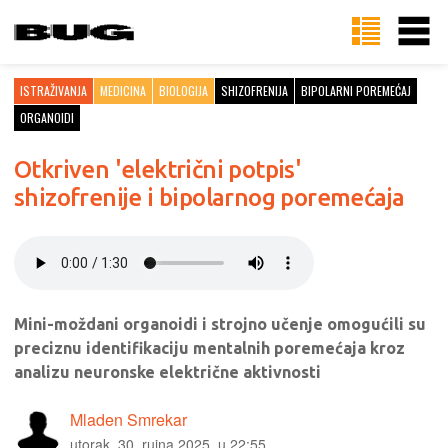
ISTRAŽIVANJA
MEDICINA
BIOLOGIJA
SHIZOFRENIJA
BIPOLARNI POREMEĆAJ
ORGANOIDI
Otkriven 'električni potpis'
shizofrenije i bipolarnog poremećaja
Mini-moždani organoidi i strojno učenje omogućili su
preciznu identifikaciju mentalnih poremećaja kroz
analizu neuronske električne aktivnosti
Mladen Smrekar
utorak, 30. rujna 2025. u 22:55