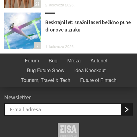
27
2. kolovoza 2026.
Beskrajni let: snažni laseri bežično pune
dronove u zraku
2
1. kolovoza 2026.
Forum
Bug
Mreža
Autonet
Bug Future Show
Idea Knockout
Tourism, Travel & Tech
Future of Fintech
Newsletter