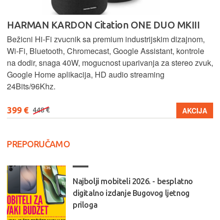
HARMAN KARDON Citation ONE DUO MKIII
Bežicni Hi-Fi zvucnik sa premium industrijskim dizajnom,
Wi-Fi, Bluetooth, Chromecast, Google Assistant, kontrole
na dodir, snaga 40W, mogucnost uparivanja za stereo zvuk,
Google Home aplikacija, HD audio streaming
24Bits/96Khz.
399 €
AKCIJA
448 €
PREPORUČAMO
Najbolji mobiteli 2026. - besplatno
digitalno izdanje Bugovog ljetnog
priloga