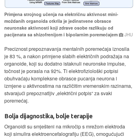
Primjena strojnog učenja na električnu aktivnost mini-
moždanih organoida otkrila je jedinstvene obrasce
neuronske aktivnosti koji zdrave osobe razlikuju od
pacijenata sa shizofrenijom i bipolarnim poremećajem
JHU
Preciznost prepoznavanja mentalnih poremećaja iznosila
je 83 %, a nakon primjene slabih električnih podražaja na
organoide, koji su dodatno istaknuli neuronske impulse,
točnost je porasla na 92%. Ti elektrofiziološki potpisi
obuhvaćaju kompleksne obrasce pucanja neurona i
izmjene u aktivnostima na različitim vremenskim razinama,
stvarajući prepoznatljiv „električni potpis“ za svaki
poremećaj.
Bolja dijagnostika, bolje terapije
Organoidi su smješteni na mikročip s mrežom elektroda
koji simulira elektroencefalografiju (EEG), omogućujući