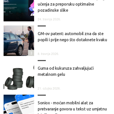
učenja za preporuku optimalne
pozadinske slike
24. travnja 2026.
GM-ov patent: automobil zna da ste
popili i prije nego što dotaknete kvaku
3
8. travnja 2026.
Guma od kukuruza zahvaljujući
metalnom gelu
21. ožujka 2026.
Soniox - moćan mobilni alat za
pretvaranje govora u tekst uz umjetnu