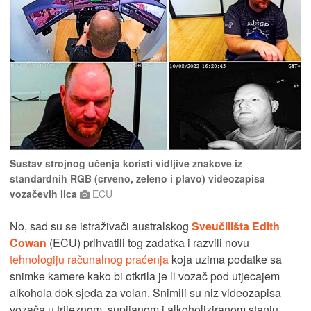
Sustav strojnog učenja koristi vidljive znakove iz
standardnih RGB (crveno, zeleno i plavo) videozapisa
vozačevih lica
ECU
No, sad su se istraživači australskog
Sveučilišta Edith
Cowan
(ECU) prihvatili tog zadatka i razvili novu
tehnologiju računalnog praćenja
koja uzima podatke sa
snimke kamere kako bi otkrila je li vozač pod utjecajem
alkohola dok sjeda za volan. Snimili su niz videozapisa
vozača u trijeznom, supijanom i alkoholiziranom stanju