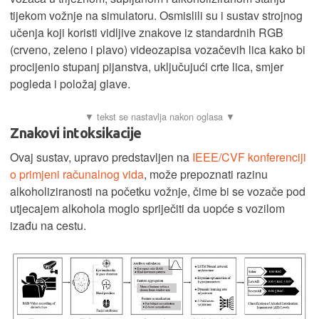
tijekom vožnje na simulatoru. Osmislili su i sustav strojnog
učenja koji koristi vidljive znakove iz standardnih RGB
(crveno, zeleno i plavo) videozapisa vozačevih lica kako bi
procijenio stupanj pijanstva, uključujući crte lica, smjer
pogleda i položaj glave.
Znakovi intoksikacije
Ovaj sustav, upravo predstavljen na
IEEE/CVF konferenciji
o primjeni računalnog vida
, može prepoznati razinu
alkoholiziranosti na početku vožnje, čime bi se vozače pod
utjecajem alkohola moglo spriječiti da uopće s vozilom
izađu na cestu.