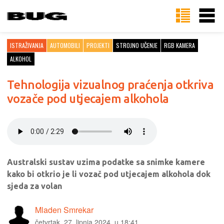
ISTRAŽIVANJA
AUTOMOBILI
PROJEKTI
STROJNO UČENJE
RGB KAMERA
ALKOHOL
Tehnologija vizualnog praćenja otkriva
vozače pod utjecajem alkohola
Australski sustav uzima podatke sa snimke kamere
kako bi otkrio je li vozač pod utjecajem alkohola dok
sjeda za volan
Mladen Smrekar
četvrtak, 27. lipnja 2024. u 18:41