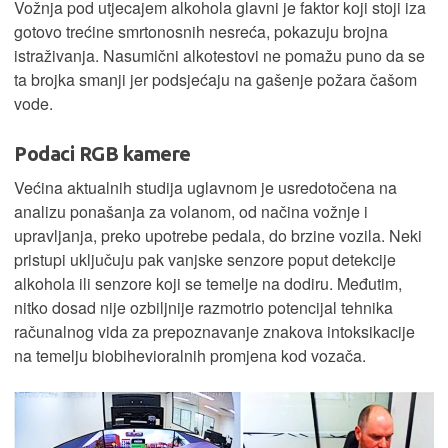
Vožnja pod utjecajem alkohola glavni je faktor koji stoji iza
gotovo trećine smrtonosnih nesreća, pokazuju brojna
istraživanja. Nasumični alkotestovi ne pomažu puno da se
ta brojka smanji jer podsjećaju na gašenje požara čašom
vode.
Podaci RGB kamere
Većina aktualnih studija uglavnom je usredotočena na
analizu ponašanja za volanom, od načina vožnje i
upravljanja, preko upotrebe pedala, do brzine vozila. Neki
pristupi uključuju pak vanjske senzore poput detekcije
alkohola ili senzore koji se temelje na dodiru. Međutim,
nitko dosad nije ozbiljnije razmotrio potencijal tehnika
računalnog vida za prepoznavanje znakova intoksikacije
na temelju biobihevioralnih promjena kod vozača.