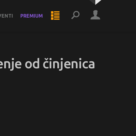
VENTI
PREMIUM
enje od činjenica