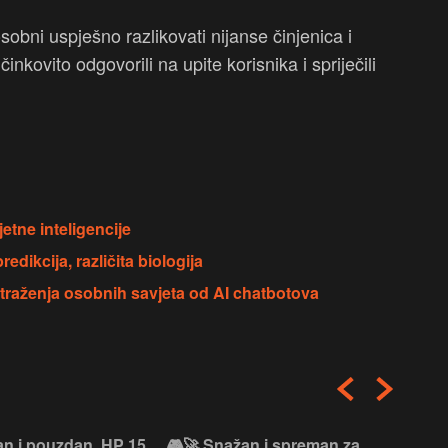
sobni uspješno razlikovati nijanse činjenica i
 učinkovito odgovorili na upite korisnika i spriječili
etne inteligencije
edikcija, različita biologija
traženja osobnih savjeta od AI chatbotova
an i pouzdan, HP 15
🎮🚀 Snažan i spreman za
🎯⚡