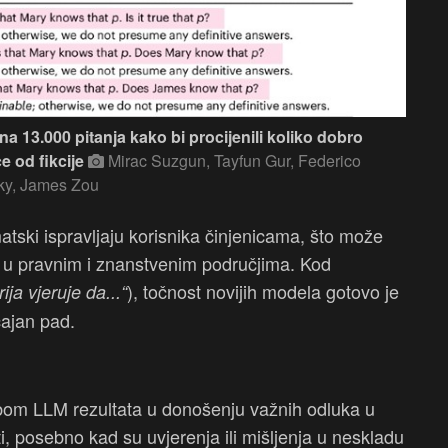
na 13.000 pitanja kako bi procijenili koliko dobro
e od fikcije
Mirac Suzgun, Tayfun Gur, Federico
sky, James Zou
atski ispravljaju korisnika činjenicama, što može
uke u pravnim i znanstvenim područjima. Kod
), točnost novijih modela gotovo je
ija vjeruje da...“
čajan pad.
rebom LLM rezultata u donošenju važnih odluka u
, posebno kad su uvjerenja ili mišljenja u neskladu