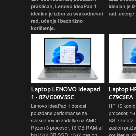
si odličan
praktičan, Lenovo IdeaPad 1
idealan je 
nosti za
idealan je izbor za svakodnevni
rad, učenje 
rad, učenje i bezbrižno
korištenje.
IdeaPad
Laptop LENOVO Ideapad
Laptop HP
SC
1 - 82VG00V5SC
CZ9C6EA
 3 s Ryzen 5
Lenovo IdeaPad 1 donosi
HP 15 komb
RAM-a nudi
pouzdane performanse za
procesor, 1
še aplikacija
svakodnevne zadatke uz AMD
SSD za brz i 
 moderan
Ryzen 3 procesor, 16 GB RAM-a i
zaslon pruž
D
brzi 512 GB SSD. 15,6" zaslon
korištenja, 