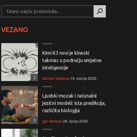
VEZANO
Kimi K3 novi je kineski
takmac u području umjetne
inteligencije
3
Sandro Vrbanus
19. srpnja 2026.
Ljudski mozak i računalni
jezični modeli: ista predikcija,
različita biologija
9
Igor Berecki
28. lipnja 2026.