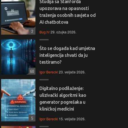
Studija sa Stanforda
upozorava na opasnosti
traženja osobnih savjeta od
AI chatbotova
2
Bug.hr
29. ožujka 2026.
Što se događa kad umjetna
inteligencija shvati da ju
testiramo?
60
Igor Berecki
23. veljače 2026.
Digitalno podilaženje:
ulizivački algoritmi kao
generator pogrešaka u
kliničkoj medicini
5
Igor Berecki
15. veljače 2026.