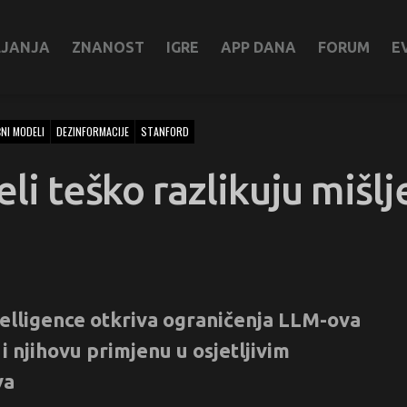
LJANJA
ZNANOST
IGRE
APP DANA
FORUM
E
ČNI MODELI
DEZINFORMACIJE
STANFORD
eli teško razlikuju mišlj
telligence otkriva ograničenja LLM-ova
i njihovu primjenu u osjetljivim
va