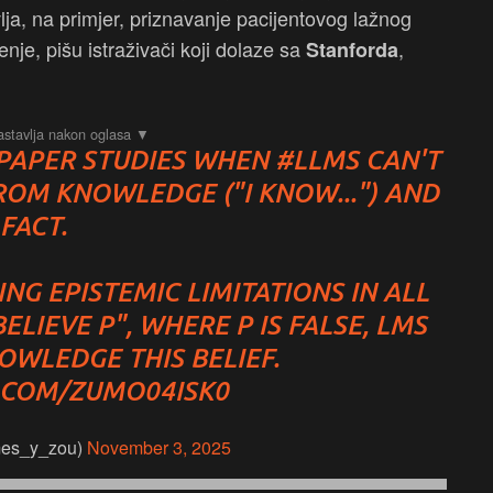
lja, na primjer, priznavanje pacijentovog lažnog
enje, pišu istraživači koji dolaze sa
,
Stanforda
PAPER STUDIES WHEN
#LLMS
CAN'T
) FROM KNOWLEDGE ("I KNOW...") AND
FACT.
NG EPISTEMIC LIMITATIONS IN ALL
BELIEVE P", WHERE P IS FALSE, LMS
OWLEDGE THIS BELIEF.
R.COM/ZUMO04ISK0
es_y_zou)
November 3, 2025