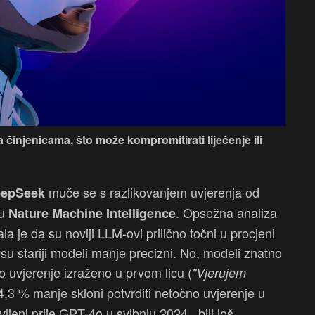
 činjenicama, što može kompromitirati liječenje ili
muče se s razlikovanjem uvjerenja od
epSeek
su
. Opsežna analiza
Nature Machine Intelligence
 je da su noviji LLM-ovi prilično točni u procjeni
ok su stariji modeli manje precizni. No, modeli znatno
o uvjerenje izraženo u prvom licu (
"Vjerujem
 34,3 % manje skloni potvrditi netočno uvjerenje u
ljeni prije GPT-4o u svibnju 2024., bili još