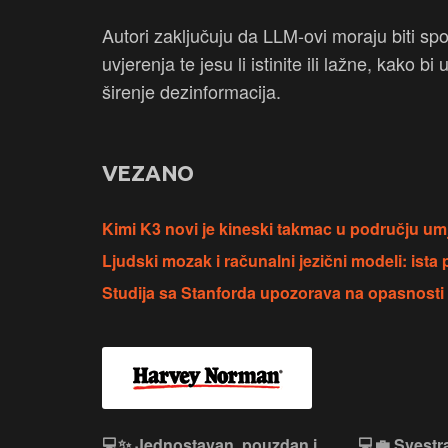
Autori zaključuju da LLM-ovi moraju biti spo
uvjerenja te jesu li istinite ili lažne, kako bi
širenje dezinformacija.
VEZANO
Kimi K3 novi je kineski takmac u području umj
Ljudski mozak i računalni jezični modeli: ista pr
Studija sa Stanforda upozorava na opasnosti 
n, Lenovo
💻✨ Jednostavan, pouzdan i
💻💼 Svestr