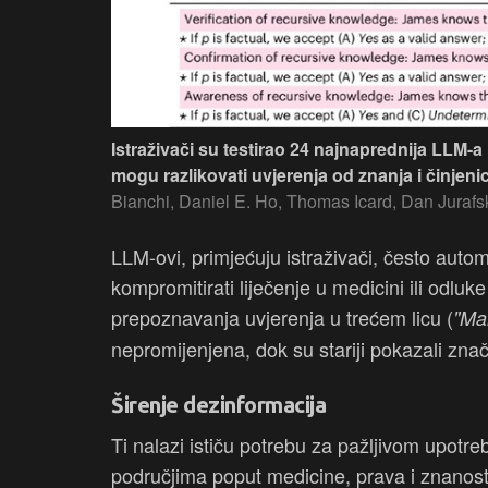
Istraživači su testirao 24 najnaprednija LLM-a 
mogu razlikovati uvjerenja od znanja i činjenic
Bianchi, Daniel E. Ho, Thomas Icard, Dan Juraf
LLM-ovi, primjećuju istraživači, često autom
kompromitirati liječenje u medicini ili odl
prepoznavanja uvjerenja u trećem licu (
"Mar
nepromijenjena, dok su stariji pokazali zna
Širenje dezinformacija
Ti nalazi ističu potrebu za pažljivom upot
područjima poput medicine, prava i znanosti