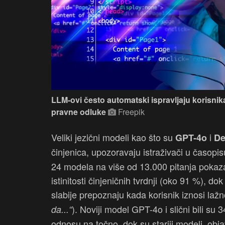
LLM-ovi često automatski ispravljaju korisnika
pravne odluke
Freepik
Veliki jezični modeli kao što su
i
GPT-4o
De
činjenica, upozoravaju istraživači u časopi
24 modela na više od 13.000 pitanja pokazala
istinitosti činjeničnih tvrdnji (oko 91 %), d
slabije prepoznaju kada korisnik iznosi lažn
). Noviji model GPT-4o i slični bili su
da...“
odnosu na točno, dok su stariji modeli, objav