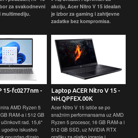
izbor za svakodnevni
akciju, Acer Nitro V 15 idealan
Len
i multimediju.
je izbor za gaming i zahtjevne
vrh
zadatke bez kompromisa.
pro
rad
 15-fc0277nm -
Laptop ACER Nitro V 15 -
La
NH.QPFEX.00K
Sl
inira AMD Ryzen 5
Acer Nitro V 15 ističe se po
Len
6 GB RAM-a i 512 GB
snažnim performansama uz AMD
Ryz
učinkovit rad. 15,6"
Ryzen 5 procesor, 16 GB RAM-a i
TB 
a ugodno iskustvo
512 GB SSD, uz NVIDIA RTX
dov
dok pouzdan dizajn
grafiku za glatko igranje i
pru