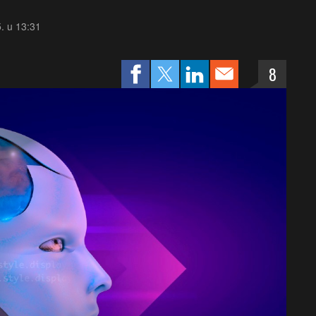
. u 13:31
8