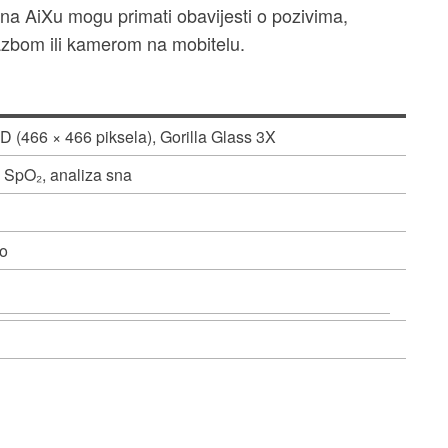
i na AiXu mogu primati obavijesti o pozivima,
lazbom ili kamerom na mobitelu.
 (466 × 466 piksela), Gorilla Glass 3X
, SpO₂, analiza sna
o