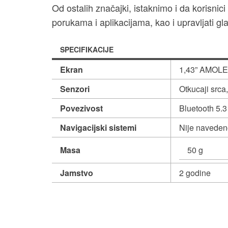
Od ostalih značajki, istaknimo i da korisnic
porukama i aplikacijama, kao i upravljati g
SPECIFIKACIJE
Ekran
1,43” AMOLED
Senzori
Otkucaji srca
Povezivost
Bluetooth 5.3
Navigacijski sistemi
Nije naveden
Masa
50 g
Jamstvo
2 godine