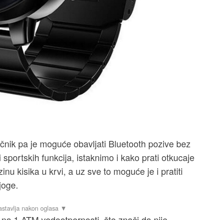
učnik pa je moguće obavljati Bluetooth pozive bez
sportskih funkcija, istaknimo i kako prati otkucaje
zinu kisika u krvi, a uz sve to moguće je i pratiti
joge.
je na 1 ATM vodootpornosti, što znači da nije