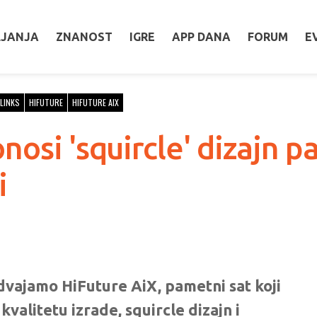
LJANJA
ZNANOST
IGRE
APP DANA
FORUM
E
LINKS
HIFUTURE
HIFUTURE AIX
nosi 'squircle' dizajn 
i
dvajamo HiFuture AiX, pametni sat koji
kvalitetu izrade, squircle dizajn i