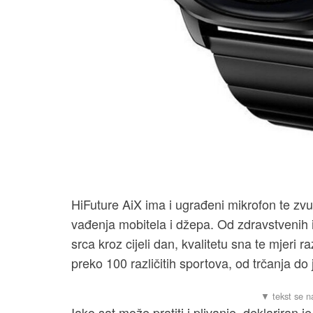
HiFuture AiX ima i ugrađeni mikrofon te zv
vađenja mobitela i džepa. Od zdravstvenih i 
srca kroz cijeli dan, kvalitetu sna te mjeri ra
preko 100 različitih sportova, od trčanja do 
Iako sat može pratiti i plivanje, deklariran 