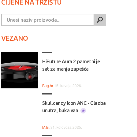
CIJENE NA TRŽIŠTU
VEZANO
HiFuture Aura 2 pametni je
sat za manja zapešća
Bug.hr
15. travnja 2026.
Skullcandy Icon ANC - Glazba
unutra, buka van
M.B.
31. kolovoza 2025.