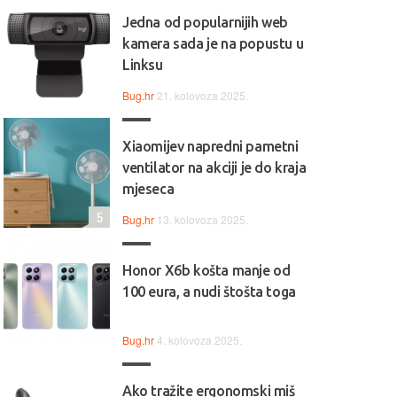
Jedna od popularnijih web
kamera sada je na popustu u
Linksu
Bug.hr
21. kolovoza 2025.
Xiaomijev napredni pametni
ventilator na akciji je do kraja
mjeseca
5
Bug.hr
13. kolovoza 2025.
Honor X6b košta manje od
100 eura, a nudi štošta toga
Bug.hr
4. kolovoza 2025.
Ako tražite ergonomski miš