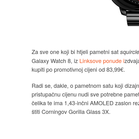
Za sve one koji bi htjeli pametni sat
squircl
Galaxy Watch 8, iz
Linksove ponude i
zdvaj
kupiti po promotivnoj cijeni od 83,99€.
Radi se, dakle, o pametnom satu koji dizaj
pristupačnu cijenu nudi sve potrebne pamet
čelika te ima 1,43-inčni AMOLED zaslon rez
štiti Corningov Gorilla Glass 3X.