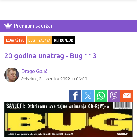
Premium sadržaj
IZDAVAŠTVO
BUG
ZABAVA
RETROVIZOR
20 godina unatrag - Bug 113
Drago Galić
četvrtak, 31. ožujka 2022. u 06:00