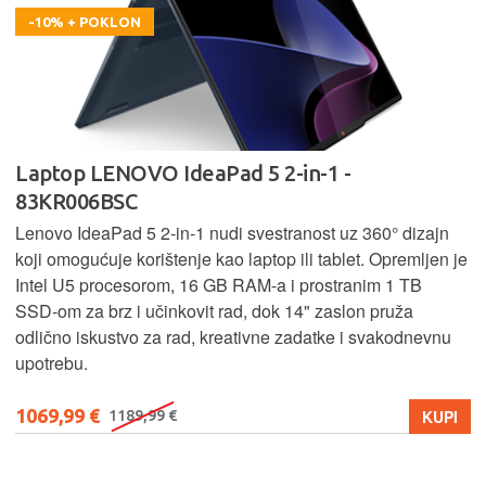
-10% + POKLON
Laptop LENOVO IdeaPad 5 2-in-1 -
83KR006BSC
Lenovo IdeaPad 5 2‑in‑1 nudi svestranost uz 360° dizajn
koji omogućuje korištenje kao laptop ili tablet. Opremljen je
Intel U5 procesorom, 16 GB RAM-a i prostranim 1 TB
SSD‑om za brz i učinkovit rad, dok 14" zaslon pruža
odlično iskustvo za rad, kreativne zadatke i svakodnevnu
upotrebu.
1069,99 €
KUPI
1189,99 €