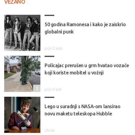
VEZANO
50 godina Ramonesa i kako je zaiskrio
globalni punk
prije 2 sata
Policajac prerušen u grm hvatao vozače
koji koriste mobitel u vožnji
3
prije 9 sati
Lego u suradnji s NASA-om lansirao
novu maketu teleskopa Hubble
utorak