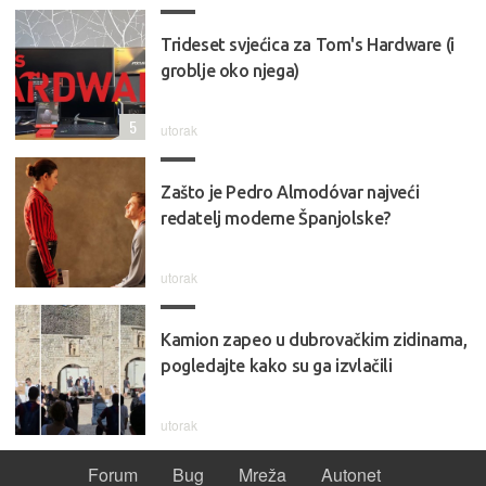
Trideset svjećica za Tom's Hardware (i
groblje oko njega)
5
utorak
Zašto je Pedro Almodóvar najveći
redatelj moderne Španjolske?
utorak
Kamion zapeo u dubrovačkim zidinama,
pogledajte kako su ga izvlačili
utorak
Forum
Bug
Mreža
Autonet