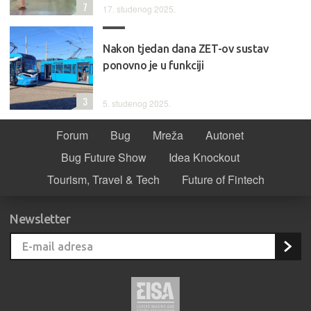
7
17. studenog 2025.
Nakon tjedan dana ZET-ov sustav
ponovno je u funkciji
3
5. studenog 2025.
Forum
Bug
Mreža
Autonet
Bug Future Show
Idea Knockout
Tourism, Travel & Tech
Future of Fintech
Newsletter