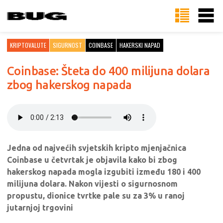
KRIPTOVALUTE
SIGURNOST
COINBASE
HAKERSKI NAPAD
Coinbase: Šteta do 400 milijuna dolara
zbog hakerskog napada
Jedna od najvećih svjetskih kripto mjenjačnica
Coinbase u četvrtak je objavila kako bi zbog
hakerskog napada mogla izgubiti između 180 i 400
milijuna dolara. Nakon vijesti o sigurnosnom
propustu, dionice tvrtke pale su za 3% u ranoj
jutarnjoj trgovini