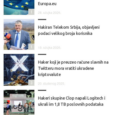
Europa.eu
1
28. ožujka 2026.
Hakiran Telekom Srbija, objavljeni
podaci velikog broja korisnika
1
19. ožujka 2026.
Haker koji je preuzeo račune slavnih na
Twitteru mora vratiti ukradene
kriptovalute
3
20. studenog 2025.
Hakeri skupine Clop napali Logitech i
ukrali im 1,8 TB poslovnih podataka