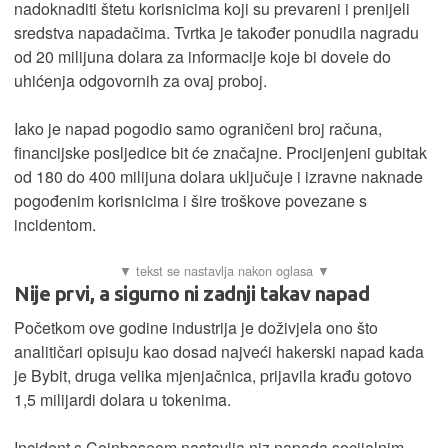
nadoknaditi štetu korisnicima koji su prevareni i prenijeli
sredstva napadačima. Tvrtka je također ponudila nagradu
od 20 milijuna dolara za informacije koje bi dovele do
uhićenja odgovornih za ovaj proboj.
Iako je napad pogodio samo ograničeni broj računa,
financijske posljedice bit će značajne. Procijenjeni gubitak
od 180 do 400 milijuna dolara uključuje i izravne naknade
pogođenim korisnicima i šire troškove povezane s
incidentom.
Nije prvi, a sigurno ni zadnji takav napad
Početkom ove godine industrija je doživjela ono što
analitičari opisuju kao dosad najveći hakerski napad kada
je Bybit, druga velika mjenjačnica, prijavila krađu gotovo
1,5 milijardi dolara u tokenima.
Incident s Coinbaseom nastavlja niz napada socijalnim