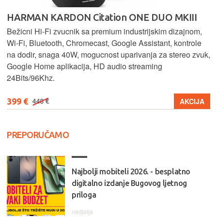
HARMAN KARDON Citation ONE DUO MKIII
Bežicni Hi-Fi zvucnik sa premium industrijskim dizajnom,
Wi-Fi, Bluetooth, Chromecast, Google Assistant, kontrole
na dodir, snaga 40W, mogucnost uparivanja za stereo zvuk,
Google Home aplikacija, HD audio streaming
24Bits/96Khz.
399 €
AKCIJA
448 €
PREPORUČAMO
Najbolji mobiteli 2026. - besplatno
digitalno izdanje Bugovog ljetnog
priloga
nedjelja