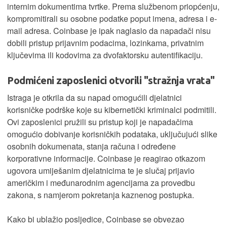
internim dokumentima tvrtke. Prema službenom priopćenju,
kompromitirali su osobne podatke poput imena, adresa i e-
mail adresa. Coinbase je ipak naglasio da napadači nisu
dobili pristup prijavnim podacima, lozinkama, privatnim
ključevima ili kodovima za dvofaktorsku autentifikaciju.
Podmićeni zaposlenici otvorili "stražnja vrata"
Istraga je otkrila da su napad omogućili djelatnici
korisničke podrške koje su kibernetički kriminalci podmitili.
Ovi zaposlenici pružili su pristup koji je napadačima
omogućio dobivanje korisničkih podataka, uključujući slike
osobnih dokumenata, stanja računa i određene
korporativne informacije. Coinbase je reagirao otkazom
ugovora umiješanim djelatnicima te je slučaj prijavio
američkim i međunarodnim agencijama za provedbu
zakona, s namjerom pokretanja kaznenog postupka.
Kako bi ublažio posljedice, Coinbase se obvezao