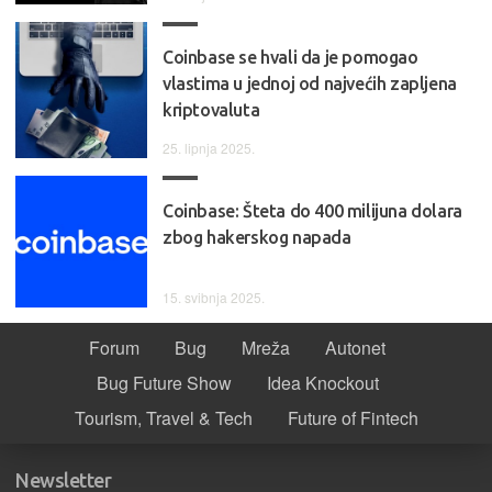
Coinbase se hvali da je pomogao
vlastima u jednoj od najvećih zapljena
kriptovaluta
25. lipnja 2025.
Coinbase: Šteta do 400 milijuna dolara
zbog hakerskog napada
15. svibnja 2025.
Forum
Bug
Mreža
Autonet
Bug Future Show
Idea Knockout
Tourism, Travel & Tech
Future of Fintech
Newsletter