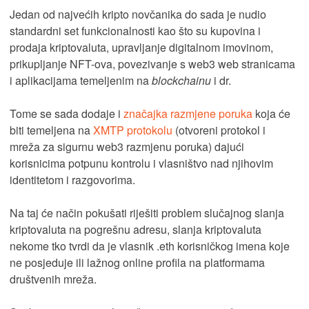
Jedan od najvećih kripto novčanika do sada je nudio
standardni set funkcionalnosti kao što su kupovina i
prodaja kriptovaluta, upravljanje digitalnom imovinom,
prikupljanje NFT-ova, povezivanje s web3 web stranicama
i aplikacijama temeljenim na
blockchainu
i dr.
Tome se sada dodaje i
značajka razmjene poruka
koja će
biti temeljena na
XMTP protokolu
(otvoreni protokol i
mreža za sigurnu web3 razmjenu poruka) dajući
korisnicima potpunu kontrolu i vlasništvo nad njihovim
identitetom i razgovorima.
Na taj će način pokušati riješiti problem slučajnog slanja
kriptovaluta na pogrešnu adresu, slanja kriptovaluta
nekome tko tvrdi da je vlasnik .eth korisničkog imena koje
ne posjeduje ili lažnog online profila na platformama
društvenih mreža.