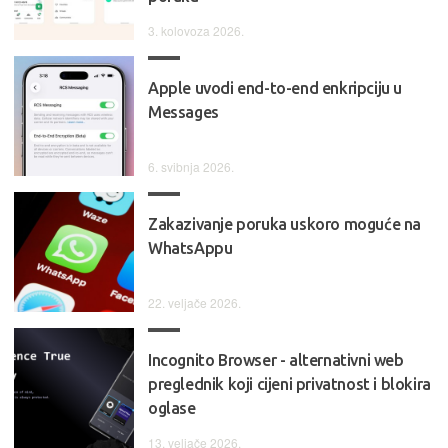
3. kolovoza 2026.
Apple uvodi end-to-end enkripciju u
Messages
6. svibnja 2026.
Zakazivanje poruka uskoro moguće na
WhatsAppu
22. veljače 2026.
Incognito Browser - alternativni web
preglednik koji cijeni privatnost i blokira
oglase
13. veljače 2026.