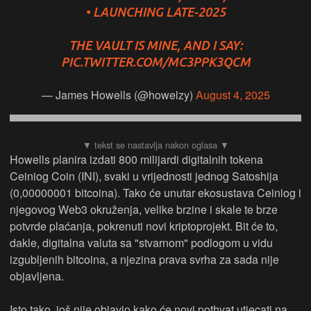
• LAUNCHING LATE-2025
THE VAULT IS MINE, AND I SAY:
PIC.TWITTER.COM/MC3PPK3QCM
— James Howells (@howelzy)
August 4, 2025
Howells planira izdati 800 milijardi digitalnih tokena
Ceiniog Coin (INI), svaki u vrijednosti jednog Satoshija
(0,00000001 bitcoina). Tako će unutar ekosustava Ceiniog i
njegovog Web3 okruženja, velike brzine i skale te brze
potvrde plaćanja, pokrenuti novi kriptoprojekt. Bit će to,
dakle, digitalna valuta sa "stvarnom" podlogom u vidu
izgubljenih bitcoina, a njezina prava svrha za sada nije
objavljena.
Isto tako, još nije objavio kako će novi pothvat utjecati na