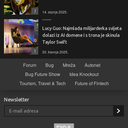
7
14. srpnja 2025.
Lucy Guo: Najmlađa milijarderka svijeta
dolazi iz AI domene i s trona je skinula
Taylor Swift
1
20. travnja 2025.
Forum
Bug
Mreža
Autonet
Bug Future Show
Idea Knockout
Tourism, Travel & Tech
Future of Fintech
Newsletter