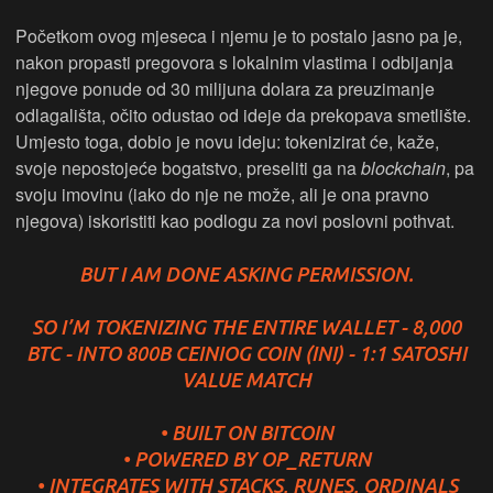
Početkom ovog mjeseca i njemu je to postalo jasno pa je,
nakon propasti pregovora s lokalnim vlastima i odbijanja
njegove ponude od 30 milijuna dolara za preuzimanje
odlagališta, očito odustao od ideje da prekopava smetlište.
Umjesto toga, dobio je novu ideju: tokenizirat će, kaže,
svoje nepostojeće bogatstvo, preseliti ga na
blockchain
, pa
svoju imovinu (iako do nje ne može, ali je ona pravno
njegova) iskoristiti kao podlogu za novi poslovni pothvat.
BUT I AM DONE ASKING PERMISSION.
SO I’M TOKENIZING THE ENTIRE WALLET - 8,000
BTC - INTO 800B CEINIOG COIN (INI) - 1:1 SATOSHI
VALUE MATCH
• BUILT ON BITCOIN
• POWERED BY OP_RETURN
• INTEGRATES WITH STACKS, RUNES, ORDINALS