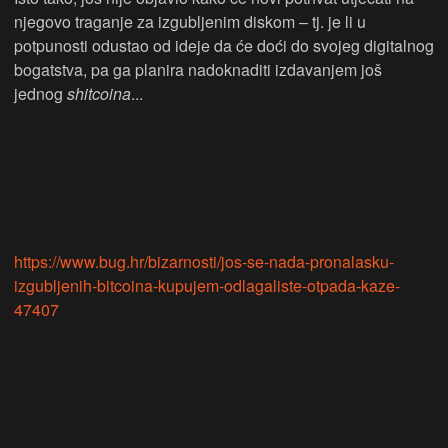
njegovo traganje za izgubljenim diskom – tj. je li u
potpunosti odustao od ideje da će doći do svojeg digitalnog
bogatstva, pa ga planira nadoknaditi izdavanjem još
jednog
shitcoina
...
https://www.bug.hr/bizarnosti/jos-se-nada-pronalasku-
izgubljenih-bitcoina-kupujem-odlagaliste-otpada-kaze-
47407