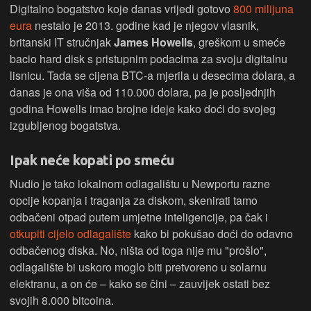
Digitalno bogatstvo koje danas vrijedi gotovo
800 milijuna
eura
nestalo je 2013. godine kad je njegov vlasnik,
britanski IT stručnjak
James Howells
, greškom u smeće
bacio hard disk s pristupnim podacima za svoju digitalnu
lisnicu. Tada se cijena BTC-a mjerila u desecima dolara, a
danas je ona viša od 110.000 dolara, pa je posljednjih
godina Howells imao brojne ideje kako doći do svojeg
izgubljenog bogatstva.
Ipak neće kopati po smeću
Nudio je tako lokalnom odlagalištu u Newportu razne
opcije kopanja i traganja za diskom, skenirati tamo
odbačeni otpad putem umjetne inteligencije, pa čak i
otkupiti cijelo odlagalište
kako bi pokušao doći do odavno
odbačenog diska. No, ništa od toga nije mu "prošlo",
odlagalište bi uskoro moglo biti pretvoreno u solarnu
elektranu, a on će – kako se čini – zauvijek ostati bez
svojih 8.000 bitcoina.