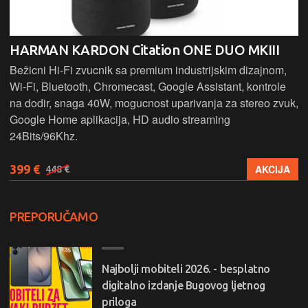
HARMAN KARDON Citation ONE DUO MKIII
Bežicni Hi-Fi zvucnik sa premium industrijskim dizajnom,
Wi-Fi, Bluetooth, Chromecast, Google Assistant, kontrole
na dodir, snaga 40W, mogucnost uparivanja za stereo zvuk,
Google Home aplikacija, HD audio streaming
24Bits/96Khz.
399 €
AKCIJA
448 €
PREPORUČAMO
Najbolji mobiteli 2026. - besplatno
digitalno izdanje Bugovog ljetnog
priloga