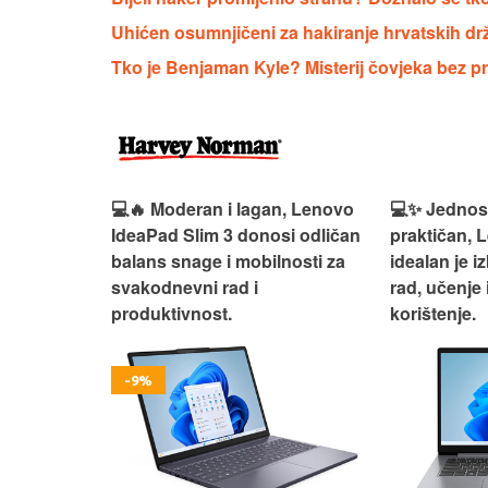
Uhićen osumnjičeni za hakiranje hrvatskih drž
Tko je Benjaman Kyle? Misterij čovjeka bez pro
n, Lenovo
💻✨ Jednostavan, pouzdan i
💻💼 Svestr
si odličan
praktičan, Lenovo IdeaPad 1
idealan je 
nosti za
idealan je izbor za svakodnevni
rad, učenje 
rad, učenje i bezbrižno
korištenje.