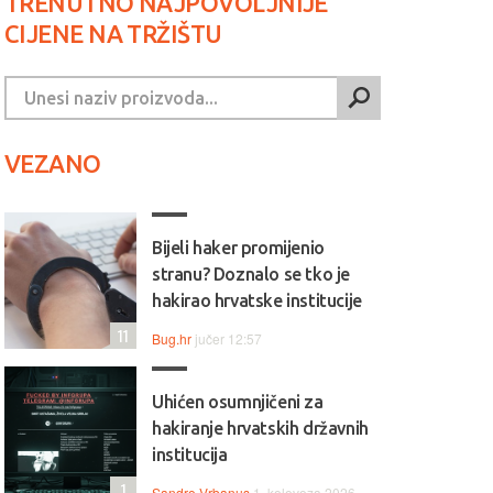
TRENUTNO NAJPOVOLJNIJE
CIJENE NA TRŽIŠTU
VEZANO
Bijeli haker promijenio
stranu? Doznalo se tko je
hakirao hrvatske institucije
11
Bug.hr
jučer 12:57
Uhićen osumnjičeni za
hakiranje hrvatskih državnih
institucija
1
Sandro Vrbanus
1. kolovoza 2026.