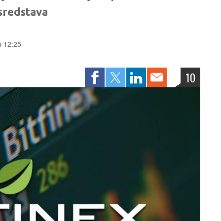
 sredstava
 u 12:25
10