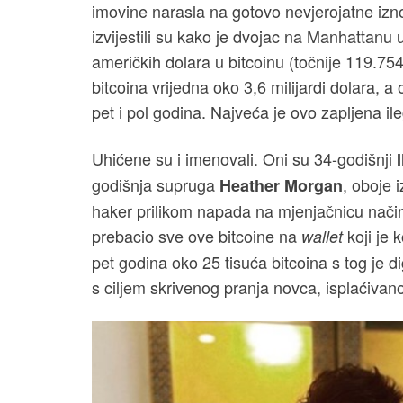
imovine narasla na gotovo nevjerojatne izno
izvijestili su kako je dvojac na Manhattanu 
američkih dolara u bitcoinu (točnije 119.754 
bitcoina vrijedna oko 3,6 milijardi dolara, a
pet i pol godina. Najveća je ovo zapljena il
Uhićene su i imenovali. Oni su 34-godišnji
godišnja supruga
, oboje 
Heather Morgan
haker prilikom napada na mjenjačnicu načini
prebacio sve ove bitcoine na
koji je 
wallet
pet godina oko 25 tisuća bitcoina s tog je d
s ciljem skrivenog pranja novca, isplaćivan