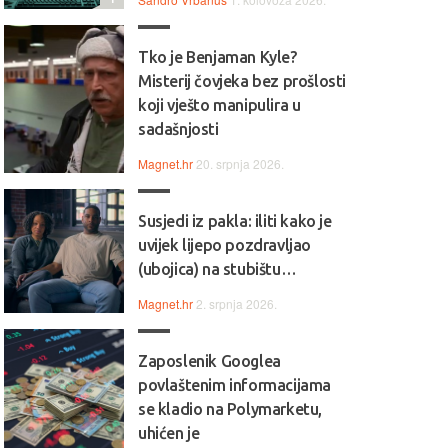
Tko je Benjaman Kyle?
Misterij čovjeka bez prošlosti
koji vješto manipulira u
sadašnjosti
Magnet.hr
20. srpnja 2026.
Susjedi iz pakla: iliti kako je
uvijek lijepo pozdravljao
(ubojica) na stubištu…
Magnet.hr
2. srpnja 2026.
Zaposlenik Googlea
povlaštenim informacijama
se kladio na Polymarketu,
uhićen je