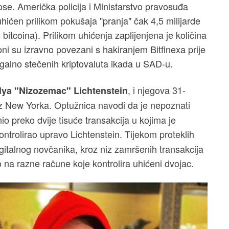
se. Američka policija i Ministarstvo pravosuđa
uhićen prilikom pokušaja "pranja" čak 4,5 milijarde
bitcoina). Prilikom uhićenja zaplijenjena je količina
 oni su izravno povezani s hakiranjem Bitfinexa prije
egalno stečenih kriptovaluta ikada u SAD-u.
, i njegova 31-
Ilya "Nizozemac" Lichtenstein
iz New Yorka. Optužnica navodi da je nepoznati
o preko dvije tisuće transakcija u kojima je
kontrolirao upravo Lichtenstein. Tijekom proteklih
igitalnog novčanika, kroz niz zamršenih transakcija
o na razne račune koje kontrolira uhićeni dvojac.