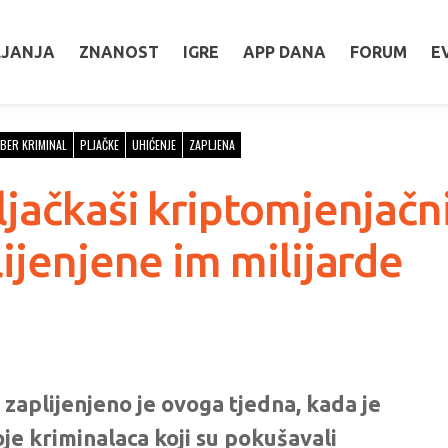
LJANJA
ZNANOST
IGRE
APP DANA
FORUM
E
BER KRIMINAL
PLJAČKE
UHIĆENJE
ZAPLJENA
jačkaši kriptomjenjačni
ijenjene im milijarde
u zaplijenjeno je ovoga tjedna, kada je
oje kriminalaca koji su pokušavali