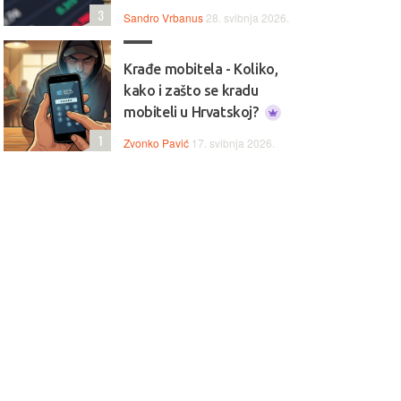
3
Sandro Vrbanus
28. svibnja 2026.
Krađe mobitela - Koliko,
kako i zašto se kradu
mobiteli u Hrvatskoj?
1
Zvonko Pavić
17. svibnja 2026.