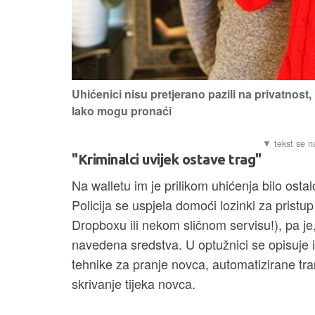
Uhićenici nisu pretjerano pazili na privatnost,
lako mogu pronaći
"Kriminalci uvijek ostave trag"
Na walletu im je prilikom uhićenja bilo ostal
Policija se uspjela domoći lozinki za pristu
Dropboxu ili nekom sličnom servisu!), pa j
navedena sredstva. U optužnici se opisuje i 
tehnike za pranje novca, automatizirane tran
skrivanje tijeka novca.