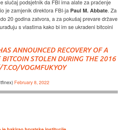
 je slučaj podsjetnik da FBI ima alate za praćenje
čio je zamjenik direktora FBI-ja
. Za
Paul M. Abbate
 do 20 godina zatvora, a za pokušaj prevare države
rađuju s vlastima kako bi im se ukradeni bitcoini
 HAS ANNOUNCED RECOVERY OF A
 BITCOIN STOLEN DURING THE 2016
//T.CO/VOGMFUKYOY
tfinex)
February 8, 2022
je hakirao hrvatske institucije