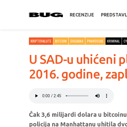
RECENZIJE
PREDSTAV
KRIPTOVALUTE
BITCOIN
DOGAĐAJI
PRAVOSUĐE
KRIMINAL
CY
U SAD-u uhićeni pl
2016. godine, zapl
Čak 3,6 milijardi dolara u bitcoin
policija na Manhattanu uhitila dv