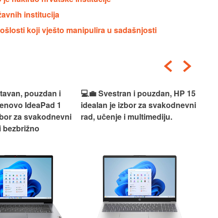
avnih institucija
šlosti koji vješto manipulira u sadašnjosti
an i pouzdan, HP 15
🎮🚀 Snažan i spreman za
🎯⚡
izbor za svakodnevni
akciju, Acer Nitro V 15 idealan
Len
i multimediju.
je izbor za gaming i zahtjevne
vrh
zadatke bez kompromisa.
pro
rad