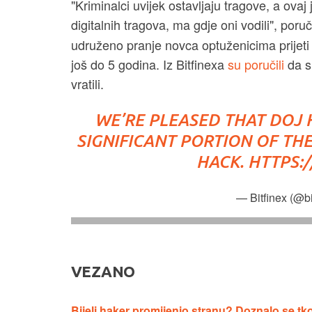
"Kriminalci uvijek ostavljaju tragove, a ovaj
digitalnih tragova, ma gdje oni vodili", poru
udruženo pranje novca optuženicima prijeti
još do 5 godina. Iz Bitfinexa
su poručili
da su
vratili.
WE’RE PLEASED THAT DOJ
SIGNIFICANT PORTION OF THE
HACK.
HTTPS:
— Bitfinex (@bi
VEZANO
Bijeli haker promijenio stranu? Doznalo se tko 