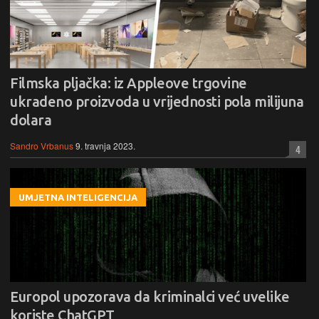
Filmska pljačka: iz Appleove trgovine
ukradeno proizvoda u vrijednosti pola milijuna
dolara
Sandro Vrbanus
9. travnja 2023.
4
UMJETNA INTELIGENCIJA
Europol upozorava da kriminalci već uvelike
koriste ChatGPT