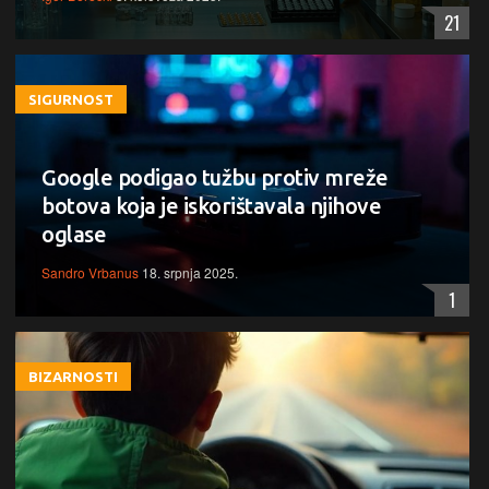
21
SIGURNOST
Google podigao tužbu protiv mreže
botova koja je iskorištavala njihove
oglase
Sandro Vrbanus
18. srpnja 2025.
1
BIZARNOSTI