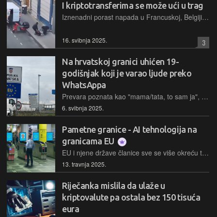
I kriptotransferima se može ući u trag
Iznenadni porast napada u Francuskoj, Belgiji i Španjolskoj tijekom posljednjih nekoliko mjeseci sugerira da je pljačka kriptovaluta kao taktika privukla pažnju organiziranog kriminala zbog uvjerenja da je kriptotransfere nemoguće pratiti što je, pogrešno
16. svibnja 2025.
3
Na hrvatskoj granici uhićen 19-
godišnjak koji je varao ljude preko
WhatsAppa
Prevara poznata kao "mama/tata, to sam ja", kada se počinitelj lažno predstavlja kao dijete koje od roditelja traži novac, dovela je jednog tinejdžera, državljanina Srbije, u hrvatski pritvor
6. svibnja 2025.
Pametne granice - AI tehnologija na
granicama EU
EU i njene države članice sve se više okreću tehnologijama umjetne inteligencije u svojim naporima da ojačaju kontrolu granica i ublaže sigurnosne rizike povezane s prekograničnim terorizmom i teškim kriminalom
13. travnja 2025.
Riječanka mislila da ulaže u
kriptovalute pa ostala bez 150 tisuća
eura