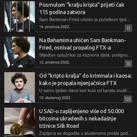
Posrnulom "kralju kripta" prijeti čak
115 godina zatvora
Sam Bankman-Fried uhićen je početkom tjedna na Bahamima, gdje sada čeka izručenje SAD-u. A tamo ga, pak, čeka optužnica u osam točaka za prilično ozbiljna kaznena djela prevare
14. prosinca 2022.
11
Na Bahamima uhićen Sam Bankman-
Fried, osnivač propalog FTX-a
Slijedom optužnice za kaznena djela, podignute u SAD-u, donedavni "kripto kralj" i milijarder uhićen je na Bahamima, gdje je živio i odakle je vodio svoj propali biznis kriptomjenjačnice i investicijskog fonda
13. prosinca 2022.
10
Od "kripto kralja" do kriminala i kaosa:
kako je propala mjenjačnica FTX
U samo tjedan dana kao kula od karata srušilo se kriptocarstvo milijardera Sama Bankman-Frieda, osnivača velike mjenjačnice FTX, a s njime je nestao i velik dio imovine klijenata
13. studenog 2022.
137
U SAD-u zaplijenjeno više od 50.000
bitcoina ukradenih s nekadašnje
tržnice Silk Road
Zapljena se dogodila u studenome prošle godine, a osoba koja je osumnjičena za to, sada je priznala umiješanost u ilegalne radnje na tržnici s Dark weba. Pronađene su 3,36 milijarde dolara u bitcoinu