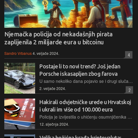
Njemačka policija od nekadašnjih pirata
zaplijenila 2 milijarde eura u bitcoinu
Sandro Vrbanus
4. veljače 2024.
4
Postaje li to novi trend? Još jedan
Porsche iskasapljen zbog farova
U samo nekoliko dana pojavio se i drugi slučaj u kojem su lopovi rasjekli prednji dio Porschea, samo kako bi iz njega uzeli vrijedna prednja svjetla. Ovoga puta nastradao je model 911 Carrera
2. veljače 2024.
2
Hakirali odvjetničke urede u Hrvatskoj
i ukrali im više od 100.000 eura
Policija je izvijestila o uhićenju osumnjičenika za više od 20 kaznenih dijela iz domene računalnih prijevara, na štetu više odvjetničkih ureda, kojima su s računa "skidani" veliki novčani iznosi
12. siječnja 2024.
Velika božićna krađa kriptovaluta: