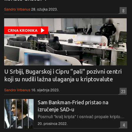
Sandro Vrbanus
28. ožujka 2023.
8
CRNA KRONIKA
U Srbiji, Bugarskoj i Cipru "pali" pozivni centri
koji su nudili lažna ulaganja u kriptovalute
Sandro Vrbanus
16. siječnja 2023.
23
Sam Bankman-Fried pristao na
izručenje SAD-u
Posrnuli "kralj kripta" i osnivač propale kriptomjenjačnice FTX uhićen je prošloga tjedna na Bahamima, nalazi se u tamošnjem zatvoru, a na prvom je saslušanju pristao biti izučen svojoj zemlji
20. prosinca 2022.
4