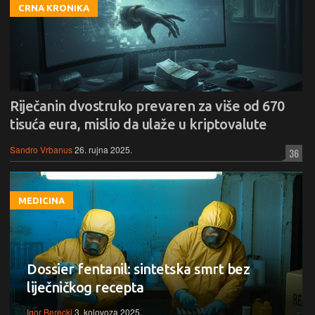
CRNA KRONIKA
Riječanin dvostruko prevaren za više od 670
tisuća eura, mislio da ulaže u kriptovalute
Sandro Vrbanus
26. rujna 2025.
36
MEDICINA
Dossier fentanil: sintetska smrt bez
liječničkog recepta
Igor Berecki
3. kolovoza 2025.