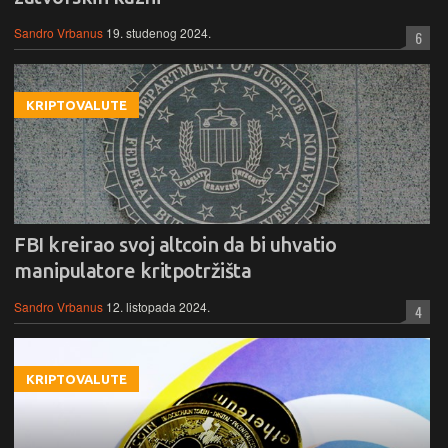
Sandro Vrbanus
19. studenog 2024.
6
KRIPTOVALUTE
FBI kreirao svoj altcoin da bi uhvatio
manipulatore kritpotržišta
Sandro Vrbanus
12. listopada 2024.
4
KRIPTOVALUTE