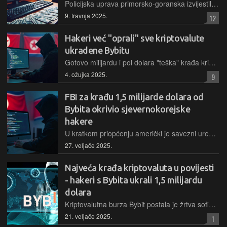
Policijska uprava primorsko-goranska izvijestila je o slučaju u kojem je 47-godišnja hrvatska državljanka iz Rijeke preko Interneta "surađivala" s nepoznatim osobama i ostala bez oveće količine novca
9. travnja 2025.
12
Hakeri već "oprali" sve kriptovalute
ukradene Bybitu
Gotovo milijardu i pol dolara "teška" krađa kriptovaluta dobro je organizirana operacija, što potvrđuje i činjenica da je sav ukradeni iznos već u prvih deset dana temeljito "opran" kako bi mu se teže ušlo u trag
4. ožujka 2025.
9
FBI za krađu 1,5 milijarde dolara od
Bybita okrivio sjevernokorejske
hakere
U kratkom priopćenju američki je savezni ured za istrage potvrdio ono o čemu se posljednjih dana neslužbeno govorilo – glavni osumnjičenik najveću krađu kriptovaluta u povijesti je skupina Lazarus
27. veljače 2025.
Najveća krađa kriptovaluta u povijesti
- hakeri s Bybita ukrali 1,5 milijardu
dolara
Kriptovalutna burza Bybit postala je žrtva sofisticiranog hakerskog napada u kojem je ukradena vrijednost od približno 1,5 milijardi dolara, dosad najveća krađa kriptovaluta u povijesti, premašujući prethodne napade na platforme poput Mt. Gox, CoinCheck i Ronin Bridge
21. veljače 2025.
1