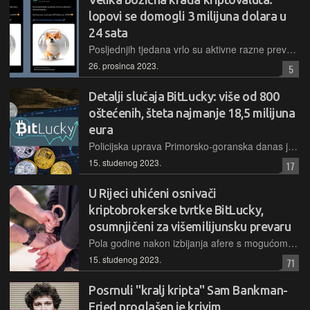
lopovi se domogli 3 milijuna dolara u
24 sata
Posljednjih tjedana vrlo su aktivne razne prevarantske sheme vezane uz kriptoimovinu. Oglasima na platformi X, pa čak i na Googleu, promoviraju se razni Web3 i NFT projekti s ciljem krađe sredstava
26. prosinca 2023.
5
Detalji slučaja BitLucky: više od 800
oštećenih, šteta najmanje 18,5 milijuna
eura
Policijska uprava Primorsko-goranska danas je, nakon uhićenja vlasnika propale burze kriptovaluta BitLucky, održala tiskovnu konferenciju, na kojoj je otkrila neke pojedinosti ovog slučaja
15. studenog 2023.
17
U Rijeci uhićeni osnivači
kriptobrokerske tvrtke BitLucky,
osumnjičeni za višemilijunsku prevaru
Pola godine nakon izbijanja afere s mogućom višemilijunskom prevarom ulagača u kriptovalute, uhićeni su osnivači propalog hrvatskog brokera za trgovanje kriptovalutama
15. studenog 2023.
71
Posrnuli "kralj kripta" Sam Bankman-
Fried proglašen je krivim