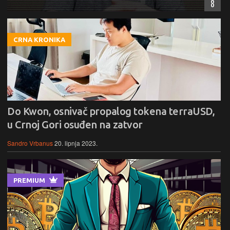
8
CRNA KRONIKA
Do Kwon, osnivač propalog tokena terraUSD,
u Crnoj Gori osuđen na zatvor
Sandro Vrbanus
20. lipnja 2023.
PREMIUM