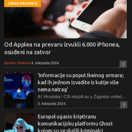
CRNA KRONIKA
Od Applea na prevaru izvukli 6.000 iPhonea,
osuđeni na zatvor
Sandro Vrbanus
4. listopada 2024.
2
'Informacije su poput Ikeinog ormara;
kad ih jednom izvadite iz kutije više
nema natrag'
A1 Hrvatska i CSI okupili su u Zagrebu vodeće svjetske stručnjake na konferenciji o online sigurnosti i zaštiti privatnosti djece i kompanija
3. listopada 2024.
2
Europol ugasio kriptiranu
komunikacijsku platformu Ghost
kojom su se služili kriminalci