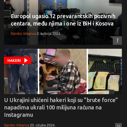
Europol ugasio 12 prevarantskih pozivnih
centara, među njima i one iz BiH i Kosova
Sandro Vrbanus
3. svibnja 2024.
7
HAKERI
U Ukrajini uhićeni hakeri koji su "brute force"
napadima ukrali 100 milijuna računa na
Instagramu
Sandro Vrbanus
20. ožujka 2024.
13