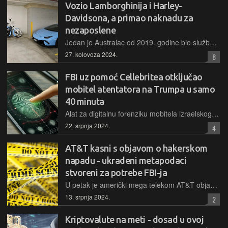
Vozio Lamborghinija i Harley-
Davidsona, a primao naknadu za
nezaposlene
Jedan je Australac od 2019. godine bio službeno nezaposlen, no pažnju policije je privukao svojim luksuznim automobilom i motociklom. Oboje mu je zaplijenjeno, a istraga će pokazati odakle mu sve to
27. kolovoza 2024.
8
FBI uz pomoć Cellebritea otključao
mobitel atentatora na Trumpa u samo
40 minuta
Alat za digitalnu forenziku mobitela izraelskog Cellebritea poslužio je FBI-ju u pribavljanju dokaza iz mobitela napadača, koji je prije desetak dana pucao na bivšeg američkog predsjednika
22. srpnja 2024.
4
AT&T kasni s objavom o hakerskom
napadu - ukradeni metapodaci
stvoreni za potrebe FBI-ja
U petak je američki mega telekom AT&T objavio da je bio žrtva opsežnog hakerskog napada u kojem su preuzeti podaci o pozivima i porukama čak 109 milijuna korisnika. Misterija se stvara oko baze u koju je provaljeno
13. srpnja 2024.
2
Kriptovalute na meti - dosad u ovoj