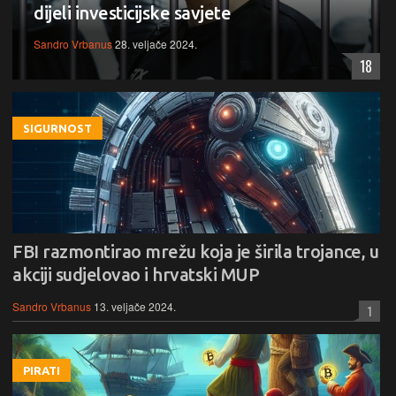
dijeli investicijske savjete
Sandro Vrbanus
28. veljače 2024.
18
SIGURNOST
FBI razmontirao mrežu koja je širila trojance, u
akciji sudjelovao i hrvatski MUP
Sandro Vrbanus
13. veljače 2024.
1
PIRATI