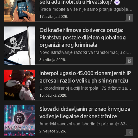
se kradu mobiteli u Hrvatskoj?
Krađa mobitela više nije samo pitanje izgubljene vrijednosti uređaja koji je nestao, nego ozbiljan sigurnosni upad u digitalni život pojedinca
17. svibnja 2026.
1
Od krađe filmova do šverca oružja:
Piratstvo postaje dijelom globalnog
organiziranog kriminala
Novo istraživanje razotkriva transformaciju digitalnog piratstva u sofisticirani, prekogranični ekosustav povezan s pranjem novca i trgovinom ljudima, opisujući djelovanje kao mafijaško
3. svibnja 2026.
12
Interpol ugasio 45.000 zlonamjernih IP
adresa i razbio veliku phishing mrežu
U koordiniranoj akciji Interpola i 72 države zaplijenjeno je više od desetaka tisuća malicioznih IP adresa i uhićeno stotinjak osumnjičenika, čime su zadani udarci globalnim mrežama kriminala
15. ožujka 2026.
Slovački državljanin priznao krivnju za
vođenje ilegalne darknet tržnice
Američki savezni sud ishodio je priznanje 33-godišnjaka vezano za sudjelovanje u vođenju darknet platforme Kingdom Market, preko koje su se ilegalno distribuirali narkotici i ukradeni osobni podaci
2. veljače 2026.
3