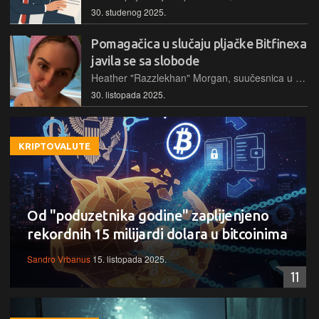
30. studenog 2025.
Pomagačica u slučaju pljačke Bitfinexa
javila se sa slobode
Heather "Razzlekhan" Morgan, suučesnica u hakiranju i pljačkanju kriptomjenjačnice Bitfinex, dobila je prijevremeni otpust iz zatvora. Iako okolnosti pomilovanja nisu objavljene, ona se očito dobro zabavlja
30. listopada 2025.
KRIPTOVALUTE
Od "poduzetnika godine" zaplijenjeno
rekordnih 15 milijardi dolara u bitcoinima
Sandro Vrbanus
15. listopada 2025.
11