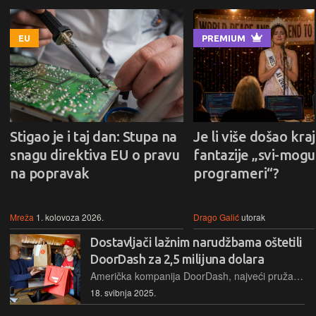
EU
PREMIUM
Stigao je i taj dan: Stupa na
Je li više došao kraj
snagu direktiva EU o pravu
fantazije „svi-mogu-
na popravak
programeri“?
Mreža
1. kolovoza 2026.
Drago Galić
utorak
Dostavljači lažnim narudžbama oštetili
DoorDash za 2,5 milijuna dolara
Američka kompanija DoorDash, najveći pružatelj usluga dostave hrane preko aplikacije, oštećen je u organiziranoj kriminalnoj operaciji svojih dostavljača. Organizatoru prijeti 20 godina zatvora
18. svibnja 2025.