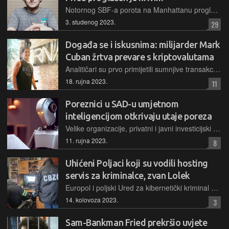
Notornog SBF-a porota na Manhattanu proglasila je krivim za prevaru i pranje novca, a svoju sudbinu i dužinu zatvorske kazne doznat će krajem ožujka
3. studenog 2023.
29
Događa se i iskusnima: milijarder Mark
Cuban žrtva prevare s kriptovalutama
Analitičari su prvo primijetili sumnjive transakcije s digitalnih novčanika u vlasništvu američkog poduzetnika, da bi se nedugo zatim doznalo da ih on nije inicirao
18. rujna 2023.
11
Poreznici u SAD-u umjetnom
inteligencijom otkrivaju utaje poreza
Velike organizacije, privatni i javni investicijski fondovi te velike odvjetničke kuće mogle bi se naći pod istragama poreznih vlasti SAD-a ako poseban sustav umjetne inteligencije ukaže na nepravilnosti
11. rujna 2023.
8
Uhićeni Poljaci koji su vodili hosting
servis za kriminalce, zvan Lolek
Europol i poljski Ured za kibernetički kriminal proveli su akciju kojom je ugašen LolekHosted.net, servis osmišljen kao zaštićeni hosting na kojem bi kriminalci mogli na "siguran" način koristiti infrastrukturu
14. kolovoza 2023.
3
Sam-Bankman Fried prekršio uvjete