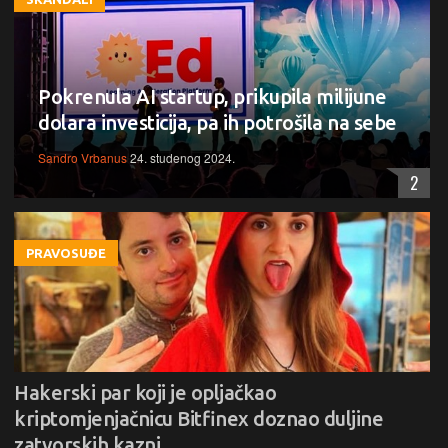
Pokrenula AI startup, prikupila milijune
dolara investicija, pa ih potrošila na sebe
Sandro Vrbanus
24. studenog 2024.
2
PRAVOSUĐE
Hakerski par koji je opljačkao
kriptomjenjačnicu Bitfinex doznao duljine
zatvorskih kazni