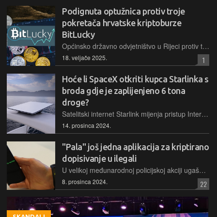
Podignuta optužnica protiv troje
pokretača hrvatske kriptoburze
BitLucky
Općinsko državno odvjetništvo u Rijeci protiv troje okrivljenika podiglo je optužnicu zbog prijevare teške više od 4,6 milijuna eura, u kojoj je oštećeno najmanje 220 građana
18. veljače 2025.
1
Hoće li SpaceX otkriti kupca Starlinka s
broda gdje je zaplijenjeno 6 tona
droge?
Satelitski internet Starlink mijenja pristup Internetu diljem svijeta, no pravni problemi postaju vidljivi tek kad nastanu komplikacije, poput slučaja u Indiji gdje vlasti traže podatke o kupcu njihovog uređaja pronađenog na brodu s drogom
14. prosinca 2024.
"Pala" još jedna aplikacija za kriptirano
dopisivanje u ilegali
U velikoj međunarodnoj policijskoj akciji ugašen je Matrix, još jedna mobilna aplikacija kojom su se kriminalci dopisivali uz enkripcijsku zaštitu, tri godine nakon otkrića i višemjesečnog praćenja
8. prosinca 2024.
22
SKANDALI