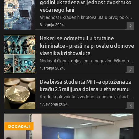
godini ukradena vrijednost dvostruko
veća nego lani
Vrijednost ukradenih kriptovaluta u prvoj polovici ove godine premašila je 1,38 milijardi dolara, što je više nego dvostruko u odnosu na isto razdoblje lani, pri čemu je pet najvećih hakerskih napada činilo 70 posto ukupno ukradenog iznosa.
6. srpnja 2024.
2
Hakeri se odmetnuli u brutalne
kriminalce - prešli na provale u domove
vlasnika kriptovaluta
Nedavni članak objavljen u magazinu Wired opisao je drugačji slučaj kriminala u svijetu kriptovaluta: nasilne upade u domove vlasnika digitalne imovine kako bi ih se prisililo na predaju svog digitalnog novca
1. srpnja 2024.
2
Dva bivša studenta MIT-a optužena za
krađu 25 milijuna dolara u ethereumu
Krađe kriptovaluta izvedene su novom, nikad prije viđenom sofisticiranom metodom kompromitiranja ethereumovog blockchaina, iskoristivši slabost u procesu validacije transakcija
17. svibnja 2024.
6
DOGAĐAJI