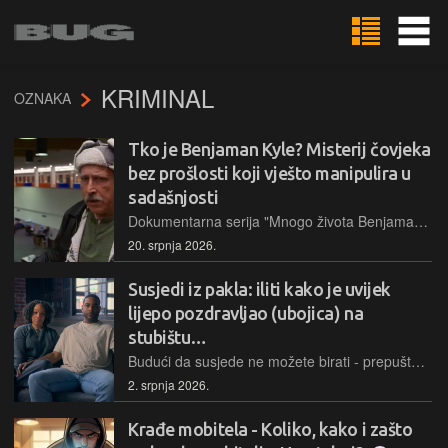
KRIMINAL
OZNAKA
Tko je Benjaman Kyle? Misterij čovjeka
bez prošlosti koji vješto manipulira u
sadašnjosti
Dokumentarna serija "Mnogo života Benjamana Kylea" istražuje zagonetan slučaj čovjeka pronađenog s amnezijom, no istraga ubrzo otkriva mrežu laži, mafijaške veze i neriješene zločine. Je li on žrtva ili vješt manipulator?
20. srpnja 2026.
Susjedi iz pakla: iliti kako je uvijek
lijepo pozdravljao (ubojica) na
stubištu…
Budući da susjede ne možete birati - prepušteni ste njihovoj krhkoj milosti ili pak radikalnoj nemilosti
2. srpnja 2026.
Krađe mobitela - Koliko, kako i zašto