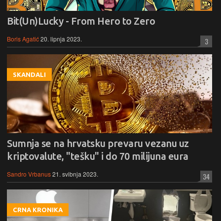
Bit(Un)Lucky - From Hero to Zero
Boris Agatić
20. lipnja 2023.
3
SKANDALI
Sumnja se na hrvatsku prevaru vezanu uz
kriptovalute, "tešku" i do 70 milijuna eura
Sandro Vrbanus
21. svibnja 2023.
34
CRNA KRONIKA