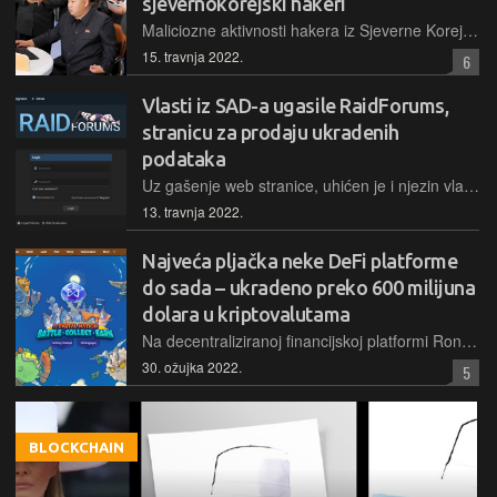
sjevernokorejski hakeri
Maliciozne aktivnosti hakera iz Sjeverne Koreje i njihove zloglasne hakerske skupine Lazarus američki su istražitelji povezali s nedavnom pljačkom oko 620 milijuna dolara u ethereumu
15. travnja 2022.
6
Vlasti iz SAD-a ugasile RaidForums,
stranicu za prodaju ukradenih
podataka
Uz gašenje web stranice, uhićen je i njezin vlasnik, 21-godišnji Portugalac koji je vrlo popularni "sigurnosni forum" RaidForums pokrenuo kada je bio star samo 14 godina
13. travnja 2022.
Najveća pljačka neke DeFi platforme
do sada – ukradeno preko 600 milijuna
dolara u kriptovalutama
Na decentraliziranoj financijskoj platformi Ronin Network došlo je do sigurnosnog incidenta u kojem je, u samo dvije transakcije, ukradeno gotovo 625 milijuna dolara u kriptovalutama
30. ožujka 2022.
5
BLOCKCHAIN