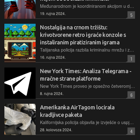
Međunarodnom je koordiniranom akcijom u devet zemalja ugašena cijela komunikacijska mreža i njezini poslužitelji, a uhićena je i ukupno 51 osoba te je zaplijenjena droga i gotovina
19. rujna 2024.
5
Nostalgija na crnom tržištu:
krivotvorene retro igraće konzole s
instaliranim piratiziranim igrama
Talijanska policija razbila kriminalnu mrežu i zaplijenila oko 12.000 krivotvorenih retro igraćih konzola s više od 47 milijuna piratskih kopija videoigara ukupne vrijednosti gotovo 50 milijuna eura
16. rujna 2024.
1
New York Times: Analiza Telegrama -
mračne strane platforme
New York Times proveo je opsežno četveromjesečno istraživanje aplikacije Telegram, analizirajući više od 3,2 milijuna poruka iz 16.220 kanala. Rezultati ovog istraživanja otkrivaju zabrinjavajuću sliku Telegrama kao platforme koja omogućuje širok spektar ilegalnih i ekstremističkih aktivnosti
8. rujna 2024.
6
Amerikanka AirTagom locirala
kradljivce paketa
Kalifornijska policija objavila je izvješće o uspješno riješenom slučaju krađe poštanskih paketa iz sandučića, do čega je došlo uz pomoć jedne žrtve serijskih lopova
28. kolovoza 2024.
4