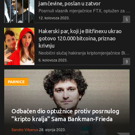
jamčevine, poslan u zatvor
Posrnuli vlasnik mjenjačnice FTX, optužen za moguće i najveću financijsku prevaru u povijesti SAD-a, više se neće braniti sa slobode jer je sud ustvrdio da je pokušao utjecati na svjedoke
12. kolovoza 2023.
5
Hakerski par, koji je Bitfinexu ukrao
gotovo 120.000 bitcoina, priznao
krivnju
Neobični slučaj hakiranja kriptomjenjačnice Bitfinex iz 2016. godine dobiva rasplet. Hakerski par priznao je krivnju za hakiranje mjenjačnice, pranje novca i zavjeru. Izricanje kazne tek očekuju
6. kolovoza 2023.
9
PARNICE
Odbačen dio optužnice protiv posrnulog
"kripto kralja" Sama Bankman-Frieda
Sandro Vrbanus
28. srpnja 2023.