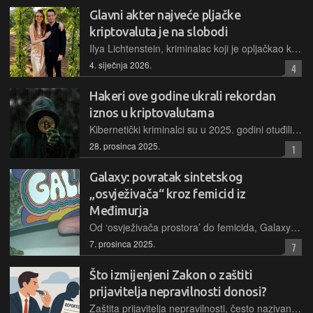
Glavni akter najveće pljačke
kriptovaluta je na slobodi
Ilya Lichtenstein, kriminalac koji je opljačkao kriptomjenjačnicu Bitfinex i bio uhvaćen te poslan u zatvor na pet godina, pušten je na slobodu ranije te najavljuje da će imati pozitivnu karijeru u cybersigurnosti
4. siječnja 2026.
4
Hakeri ove godine ukrali rekordan
iznos u kriptovalutama
Kibernetički kriminalci su u 2025. godini otuđili povijesno najviši iznos čije procjene variraju, pri čemu su sjevernokorejski hakeri odgovorni za najveću pojedinačnu pljačku, kad je žrtvom postao Bybit
28. prosinca 2025.
1
Galaxy: povratak sintetskog
„osvježivača“ kroz femicid iz
Međimurja
Od ‘osvježivača prostora’ do femicida, Galaxy je postao opasni povratnik na balkansko tržište narkotika, molekula koja mijenja mozak, ponašanje i sigurnosnu sliku socijalno osjetljivih skupina
7. prosinca 2025.
7
Što izmijenjeni Zakon o zaštiti
prijavitelja nepravilnosti donosi?
Zaštita prijavitelja nepravilnosti, često nazivanih “zviždačima”, jedan je od ključnih mehanizama borbe protiv korupcije, zlouporabe ovlasti i nepravilnosti u javnom i privatnom sektoru. U tom kontekstu, hrvatska Vlada je usvojila izmjene i dopune Zakona o zaštiti prijavitelja nepravilnosti s ciljem jačanja pravne sigurnosti prijavitelja, preciznijeg definiranja njihovih prava te usklađivanja domaćeg zakonodavstva s novim europskim propisima i međunarodnim standardima, uključujući i preporuke OECD-a.