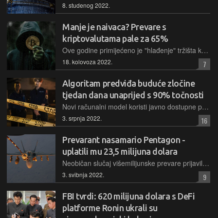
8. studenog 2022.
Manje je naivaca? Prevare s
kriptovalutama pale za 65%
Ove godine primijećeno je "hlađenje" tržišta kriptovaluta, s čime u skladu je i manje prevara povezanih s tim oblikom imovine. Od siječnja do srpnja prihod prevaranata iznosio je 1,6 milijardi dolara
18. kolovoza 2022.
7
Algoritam predviđa buduće zločine
tjedan dana unaprijed s 90% točnosti
Novi računalni model koristi javno dostupne podatke za točno predviđanje kriminala u osam gradova u SAD-u i istovremeno otkriva dramatične razlike u postupanju policije
3. srpnja 2022.
16
Prevarant nasamario Pentagon -
uplatili mu 23,5 milijuna dolara
Neobičan slučaj višemilijunske prevare prijavilo je američko Ministarstvo pravosuđa, a cijela priča je još čudnija jer je šteta počinjena njihovom Ministarstvu obrane
3. svibnja 2022.
9
FBI tvrdi: 620 milijuna dolara s DeFi
platforme Ronin ukrali su