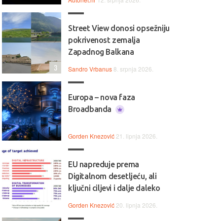
Street View donosi opsežniju
pokrivenost zemalja
Zapadnog Balkana
3
Sandro Vrbanus
8. srpnja 2026.
Europa – nova faza
Broadbanda
Gorden Knezović
21. lipnja 2026.
EU napreduje prema
Digitalnom desetljeću, ali
ključni ciljevi i dalje daleko
Gorden Knezović
20. lipnja 2026.