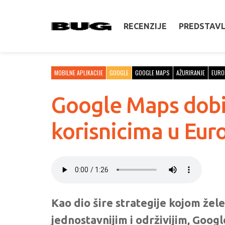
RECENZIJE
PREDSTAV
MOBILNE APLIKACIJE
GOOGLE
GOOGLE MAPS
AŽURIRANJE
EURO
Google Maps dobiva
korisnicima u Eur
Kao dio šire strategije kojom žel
jednostavnijim i održivijim, Googl