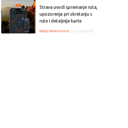
Strava uvodi spremanje ruta,
upozorenja pri skretanju s
rute i detaljnije karte
Matej Markovinović
13. lipnja 2026.