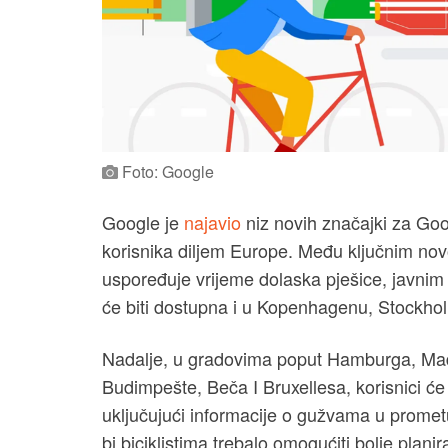
Foto: Google
Google je
najavio
niz novih značajki za Goo
korisnika diljem Europe. Među ključnim nov
uspoređuje vrijeme dolaska pješice, javni
će biti dostupna i u Kopenhagenu, Stockhol
Nadalje, u gradovima poput Hamburga, Madr
Budimpešte, Beča I Bruxellesa, korisnici će m
uključujući informacije o gužvama u prome
bi biciklistima trebalo omogućiti bolje planir