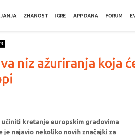
LJANJA
ZNANOST
IGRE
APP DANA
FORUM
E
PA
 niz ažuriranja koja će
opi
e učiniti kretanje europskim gradovima
e je najavio nekoliko novih značajki za