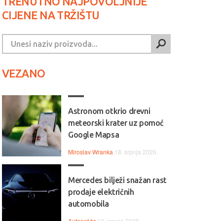
TRENUTNO NAJPOVOLJNIJE
CIJENE NA TRŽIŠTU
VEZANO
Astronom otkrio drevni
meteorski krater uz pomoć
Google Mapsa
Miroslav Wranka
18. srpnja 2026.
Mercedes bilježi snažan rast
prodaje električnih
automobila
Autonet.hr
12. srpnja 2026.