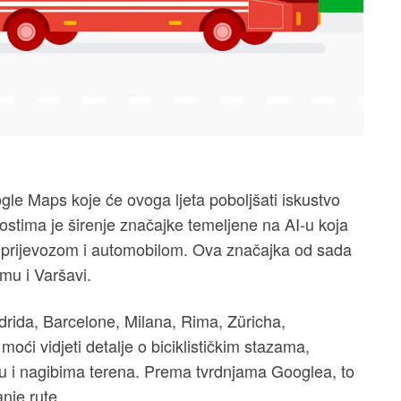
gle Maps koje će ovoga ljeta poboljšati iskustvo
ostima je širenje značajke temeljene na AI-u koja
m prijevozom i automobilom. Ova značajka od sada
mu i Varšavi.
ida, Barcelone, Milana, Rima, Züricha,
oći vidjeti detalje o biciklističkim stazama,
tu i nagibima terena. Prema tvrdnjama Googlea, to
anje rute.