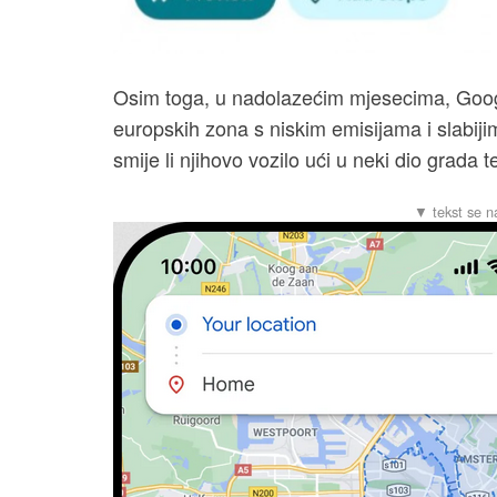
Osim toga, u nadolazećim mjesecima, Googl
europskih zona s niskim emisijama i slabiji
smije li njihovo vozilo ući u neki dio grada t