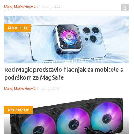
Matej Markovinović
24. travnja 2024.
2
MOBITELI
Red Magic predstavio hladnjak za mobitele s
podrškom za MagSafe
Matej Markovinović
3. travnja 2024.
RECENZIJE