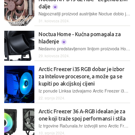
dalje
Najpoznatiji proizvod austrijske Noctue dobio je nasljednika. Družili smo se s HBC varijantom novog zračnog hladnjaka NH-D15 G2, koji je ispunio sva naša očekivanja
31. kolovoza 2024.
Noctua Home - Kućna pomagala za
hlađenje
Nedavno predstavljenom linijom proizvoda Home, Noctua uranja u novi segment tržišta te proširuje svoju gamu proizvoda među geekovima i entuzijastima
29. kolovoza 2024.
Arctic Freezer i35 RGB dobar je izbor
za Intelove procesore, a može ga se
kupiti po akcijskoj cijeni
Iz ponude Linksa izdvajamo Arctic Freezer i35 RGB, hladnjak za Intelove procesore koji se može kupiti po akcijskoj cijeni od 45,99 eura
22. srpnja 2024.
Arctic Freezer 36 A-RGB idealan je za
one koji traže spoj performansi i stila
Iz trgovine Računala.hr izdvojili smo Arctic Freezer 36 A-RGB, hladnjak koji predstavlja spoj dobrih performansi i estetike koja idealno odgovara svakom gaming set upu
10. srpnja 2024.