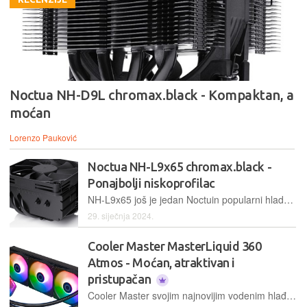
Noctua NH-D9L chromax.black - Kompaktan, a
moćan
Lorenzo Pauković
Noctua NH-L9x65 chromax.black -
Ponajbolji niskoprofilac
NH-L9x65 još je jedan Noctuin popularni hladnjak, koji je nedavno ugledao svjetlo dana u stealth varijanti, u cijelosti obojenoj u crno. Riječ je o niskoprofilnom modelu za najkompaktnija računala
29. siječnja 2024.
Cooler Master MasterLiquid 360
Atmos - Moćan, atraktivan i
pristupačan
Cooler Master svojim najnovijim vodenim hlađenjem obećava mnogo, a pritom cijenu drži u razumnim granicama. Provjerili smo kako se 360-milimetarski Atmos snalazi u praksi