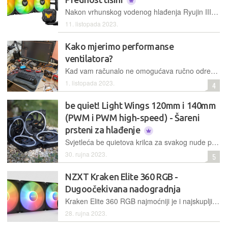
Nakon vrhunskog vodenog hlađenja Ryujin III 360, Asus je predstavio nove modele u cjenovno mnogo "pitomijoj" liniji TUF Gaming
11. listopada 2023.
Kako mjerimo performanse
ventilatora?
Kad vam računalo ne omogućava ručno određivanje PWM-a za reguliranje brzine ventilatora, ali i ako želite izmjeriti buku samo jednog ventilatora, a ne i svih ostalih koje imate u računalu (na procesoru, grafičkoj kartici), te ako želite izmjeriti električne karakteristike (napon, jakost struje, snagu), potrebno je zasukati rukave
1. listopada 2023.
4
be quiet! Light Wings 120mm i 140mm
(PWM i PWM high-speed) - Šareni
prsteni za hlađenje
Svjetleća be quietova krilca za svakog nude ponešto – dvije veličine u dvije brzinske izvedbe, a sva su spremna svjetlošću obasjati unutrašnjost vašeg stolnog računala
30. rujna 2023.
5
NZXT Kraken Elite 360 RGB -
Dugoočekivana nadogradnja
Kraken Elite 360 RGB najmoćniji je i najskuplji predstavnik osvježene linije možebitno najpopularnijih vodenih hlađenja na tržištu
28. rujna 2023.