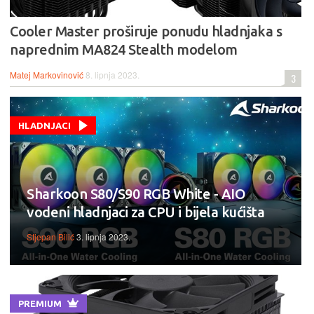
Cooler Master proširuje ponudu hladnjaka s
naprednim MA824 Stealth modelom
Matej Markovinović
8. lipnja 2023.
3
HLADNJACI
Sharkoon S80/S90 RGB White - AIO
vodeni hladnjaci za CPU i bijela kućišta
Stjepan Bilić
3. lipnja 2023.
PREMIUM