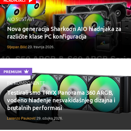
HLADNJACI
AIO SUSTAVI
Nova generacija Sharkoon AIO hladnjaka za
različite klase PC konfiguracija
Stjepan Bilić
23. travnja 2026.
PREMIUM
PC KOMPONENTE
Testirali smo TRYX Panorama 360 ARGB,
vodeno hlađenje nesvakidašnjeg dizajna i
brutalnih performasi
Lorenzo Pauković
29. ožujka 2026.