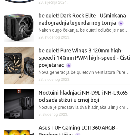
23. siječnja 2024.
be quiet! Dark Rock Elite - Ušminkana
nadogradnja legendarnog tornja
Nakon dugo čekanja, be quiet! odlučio je nadograditi svoje najbolje zračne hladnjake. Dark Rock Elite posve je prilagođen modernim vremenima i aktualnim procesorima
29. studenog 2023.
be quiet! Pure Wings 3 120mm high-
speed i 140mm PWM high-speed - Čisti
povjetarac
Nova generacija be quietovih ventilatora Pure Wings 3 kroči stopama prethodnika te nastoji za što manje novca i buke ponuditi kompetentne rashladne performanse
23. studenog 2023.
Noctuini hladnjaci NH-D9L i NH-L9x65
od sada stižu i u crnoj boji
Noctua je predstavila dva hladnjaka u liniji chromax.black za korisnike koji cijene estetiku izrade jednako kao i performanse
9. studenog 2023.
Asus TUF Gaming LC II 360 ARGB -
Prednost tišini