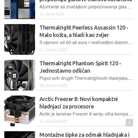
Ažuriranje sa značajkom prepoznavanja glasa prvo će stići na hladnjake s većim Family Hub zaslonima, a kasnije će doći i na one manje
13. lipnja 2025.
Thermalright Peerless Assassin 120 -
Malo košta, a hladi kao zvijer
S cijenom od 60-ak eura i neshvatljivo dobrim performansama, Thermalrightov Peerless Assassin 120 postavlja nove standarde u kategoriji zračnih hladnjaka za procesore
31. svibnja 2025.
Thermalright Phantom Spirit 120 -
Jednostavno odličan
Poput svih drugih Thermalrightovih hladnjaka, Phantom Spirit može se podičiti impresivnim omjerom cijene i performansi
28. svibnja 2025.
Arctic Freezer 8: Novi kompaktni
hladnjaci za procesore
Arctic je lansirao Freezer 8 seriju ultra-kompaktnih zračnih CPU hladnjaka. S visinom od samo 136 mm, idealni su za SFF kućišta, nudeći tihe performanse i unaprijed nanesenu MX-6 pastu
12. svibnja 2025.
1
Montažne šipke za odmak hladnjaka i