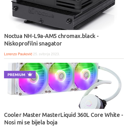
Noctua NH-L9a-AM5 chromax.black -
Niskoprofilni snagator
Lorenzo Pauković
25. svibnja 2023.
PREMIUM
Cooler Master MasterLiquid 360L Core White -
Nosi mi se bijela boja