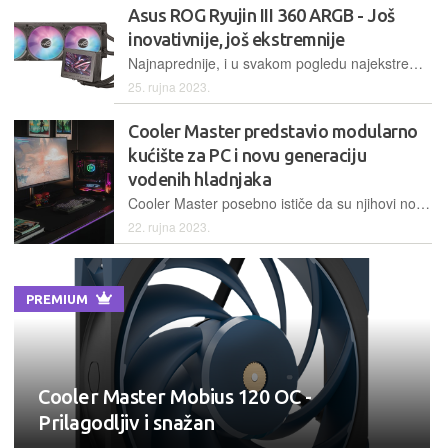
Asus ROG Ryujin III 360 ARGB - Još
inovativnije, još ekstremnije
Najnaprednije, i u svakom pogledu najekstremnije, Asusovo vodeno hlađenje dobilo je svog nasljednika. Pogledajmo što je novo i koje inovacije donosi
25. rujna 2023.
Cooler Master predstavio modularno
kućište za PC i novu generaciju
vodenih hladnjaka
Cooler Master posebno ističe da su njihovi novi proizvodi, kućište Qube 500 Flatback i serija vodenih hladnjaka MasterLiquid Atmos, napravljeni od recikliranih materijala
22. rujna 2023.
PREMIUM
Cooler Master Mobius 120 OC -
Prilagodljiv i snažan