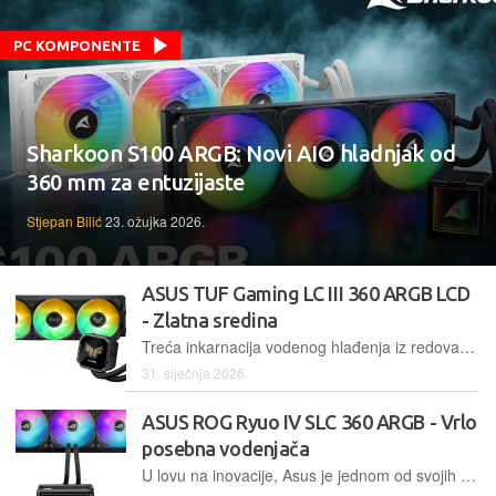
PC KOMPONENTE
Sharkoon S100 ARGB: Novi AIO hladnjak od
360 mm za entuzijaste
Stjepan Bilić
23. ožujka 2026.
ASUS TUF Gaming LC III 360 ARGB LCD
- Zlatna sredina
Treća inkarnacija vodenog hlađenja iz redova TUF Gaminga može se okarakterizirati kao rafiniranija i dizajnerski uspjelija u odnosu na svoje izravne prethodnike
31. siječnja 2026.
ASUS ROG Ryuo IV SLC 360 ARGB - Vrlo
posebna vodenjača
U lovu na inovacije, Asus je jednom od svojih elitnih vodenih hlađenja podario jedinstven položaj crijeva, uz kombinaciju golemih dimenzija