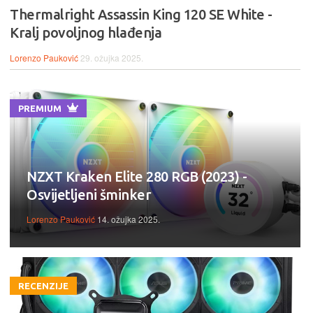
Thermalright Assassin King 120 SE White -
Kralj povoljnog hlađenja
Lorenzo Pauković
29. ožujka 2025.
PREMIUM
NZXT Kraken Elite 280 RGB (2023) -
Osvijetljeni šminker
Lorenzo Pauković
14. ožujka 2025.
RECENZIJE