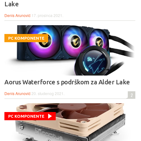
Lake
Denis Arunović
17. prosinca 2021.
PC KOMPONENTE
Aorus Waterforce s podrškom za Alder Lake
Denis Arunović
20. studenog 2021.
2
PC KOMPONENTE