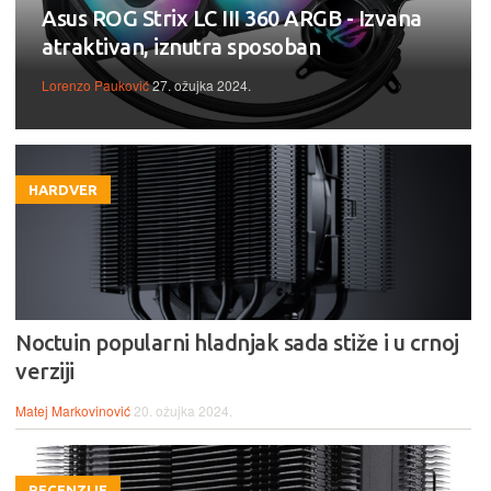
Asus ROG Strix LC III 360 ARGB - Izvana
atraktivan, iznutra sposoban
Lorenzo Pauković
27. ožujka 2024.
HARDVER
Noctuin popularni hladnjak sada stiže i u crnoj
verziji
Matej Markovinović
20. ožujka 2024.
RECENZIJE