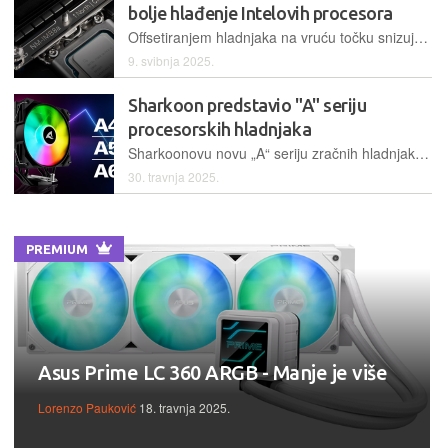
bolje hlađenje Intelovih procesora
Offsetiranjem hladnjaka na vruću točku snizuje se temperatura za 3 stupnja koja daju dulji život procesora i pouzdaniji rad
9. svibnja 2025.
Sharkoon predstavio "A" seriju
procesorskih hladnjaka
Sharkoonovu novu „A“ seriju zračnih hladnjaka za procesore čine single i dual-tower A40, A50 i A60 modeli u standardnim ili RGB izvedbama s TDP-om do 260W
30. travnja 2025.
PREMIUM
Asus Prime LC 360 ARGB - Manje je više
Lorenzo Pauković
18. travnja 2025.