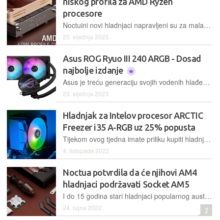
niskog profila za AMD Ryzen
procesore
Noctuini novi hladnjaci napravljeni su za mala kućišta i nove AMD-ove Ryzen procesore temeljene na Socketu AM5
25. siječnja 2023.
Asus ROG Ryuo III 240 ARGB - Dosad
najbolje izdanje
Asus je treću generaciju svojih vodenih hlađenja Ryuo pripremio u izvedbama s 240 i 360-milimetarskim radijatorima. Doznajte kako se u praksi ponaša ta manja
23. siječnja 2023.
Hladnjak za Intelov procesor ARCTIC
Freezer i35 A-RGB uz 25% popusta
Tijekom ovog tjedna imate priliku kupiti hladnjak ARCTIC Freezer i35 A-RGB namijenjen novim Intelovim procesorima. Iskoristite promotivni kod za Bugove čitatelje i uštedite 100 kn
4. listopada 2022.
Noctua potvrdila da će njihovi AM4
hladnjaci podržavati Socket AM5
I do 15 godina stari hladnjaci popularnog austrijskog proizvođača, Noctue, podržavat će nadolazeći AMD Socket AM5
24. rujna 2022.
2