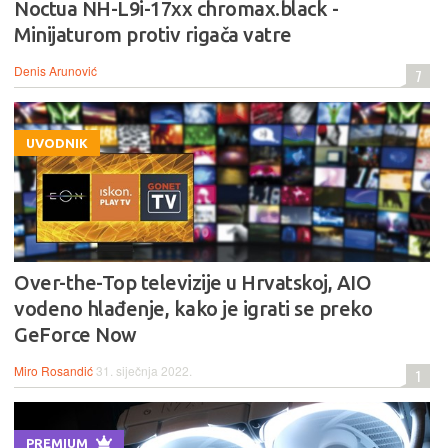
Noctua NH-L9i-17xx chromax.black -
Minijaturom protiv rigača vatre
Denis Arunović
7
UVODNIK
Over-the-Top televizije u Hrvatskoj, AIO
vodeno hlađenje, kako je igrati se preko
GeForce Now
Miro Rosandić
31. siječnja 2022.
1
PREMIUM