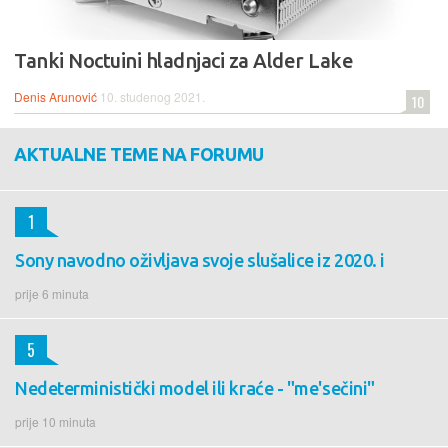
Tanki Noctuini hladnjaci za Alder Lake
Denis Arunović
10. studenog 2021.
10
AKTUALNE TEME NA FORUMU
1
Sony navodno oživljava svoje slušalice iz 2020. i
prije 6 minuta
5
Nedeterministički model ili kraće - "me'sečini"
prije 10 minuta