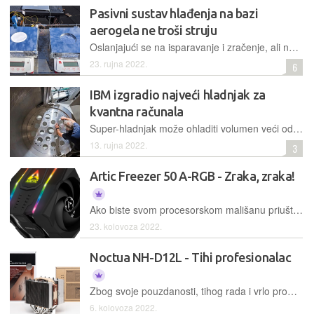
Pasivni sustav hlađenja na bazi
aerogela ne troši struju
Oslanjajući se na isparavanje i zračenje, ali ne i na električnu energiju, sustav bi mogao duže održavati hranu svježom ili dopuniti klimatizaciju u zgradama
23. rujna 2022.
6
IBM izgradio najveći hladnjak za
kvantna računala
Super-hladnjak može ohladiti volumen veći od tri kućna kuhinjska hladnjaka na temperature niže od onih u svemiru
13. rujna 2022.
3
Artic Freezer 50 A-RGB - Zraka, zraka!
Ako biste svom procesorskom mališanu priuštili hladovinu, ali ne biste baš platili za vodeno hlađenje koje, da budemo iskreni, većina korisnika ionako ne može baš jednostavno staviti u svoja kućišta, onda je rješenje neko od naprednijih zračnih hlađenja. U ovom slučaju, to je Artic Freezer 50 s A-RGB kontrolerom
23. kolovoza 2022.
Noctua NH-D12L - Tihi profesionalac
Zbog svoje pouzdanosti, tihog rada i vrlo promišljenog dizajna, iza kojega se nalaze vrlo kvalitetna inženjerska rješenja, Noctuini hladnjaci već godinama slove za vrlo pouzdane, praktične, i klasu za sebe u toj kategoriji računalne opreme. Na test nam je došao model iz naslova, smanjene visine, pogodan za ugradnju u uža kućišta raznih tipova
6. kolovoza 2022.