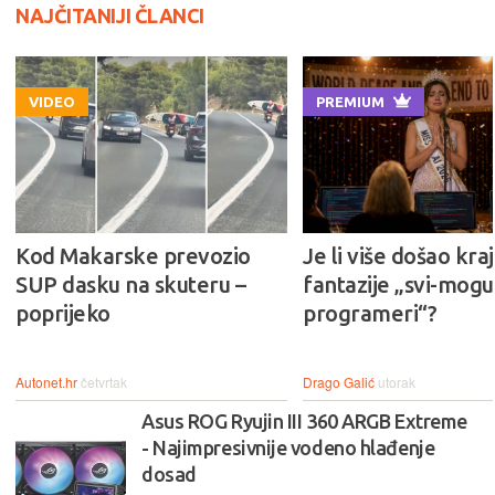
NAJČITANIJI ČLANCI
VIDEO
PREMIUM
Kod Makarske prevozio
Je li više došao kraj
SUP dasku na skuteru –
fantazije „svi-mogu-
poprijeko
programeri“?
Autonet.hr
četvrtak
Drago Galić
utorak
Asus ROG Ryujin III 360 ARGB Extreme
- Najimpresivnije vodeno hlađenje
dosad