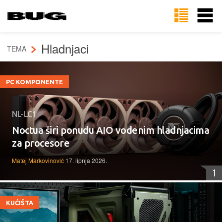
Hladnjaci
TEMA
PC KOMPONENTE
NL-LC1
Noctua širi ponudu AIO vodenim hladnjacima
za procesore
Matej Markovinović
17. lipnja 2026.
1
KUĆIŠTA