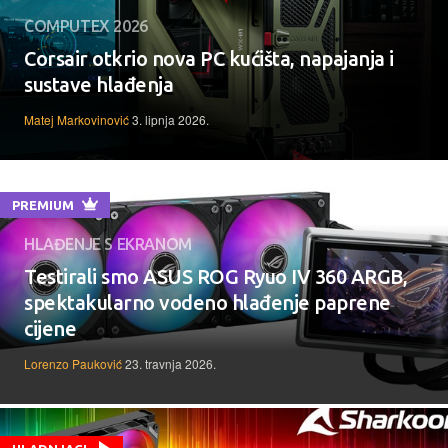
COMPUTEX 2026
Corsair otkrio nova PC kućišta, napajanja i
sustave hlađenja
Matej Markovinović
3. lipnja 2026.
PREMIUM
HLAĐENJE S EKRANOM
Testirali smo ASUS ROG Ryuo IV 360 ARGB,
spektakularno vodeno hlađenje paprene
cijene
Lorenzo Pauković
23. travnja 2026.