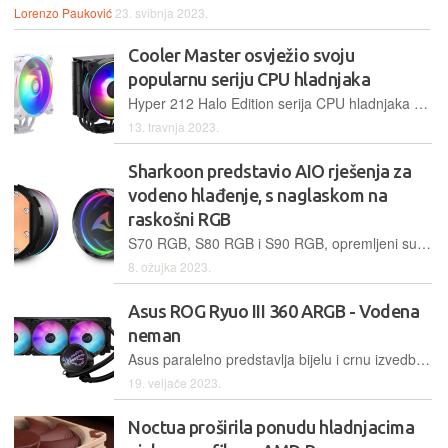
Lorenzo Pauković
23. svibnja 2023.
Cooler Master osvježio svoju
popularnu seriju CPU hladnjaka
Hyper 212 Halo Edition serija CPU hladnjaka dolazi u crnoj i bijeloj boji, s nadograđenom verzijom Halo ventilatora
13. travnja 2023.
Sharkoon predstavio AIO rješenja za
vodeno hlađenje, s naglaskom na
raskošni RGB
S70 RGB, S80 RGB i S90 RGB, opremljeni su adresibilnim RGB PWM ventilatorima visokih performansi, vodenim blokom s bakrenom pločom i fleksibilnom, tekstilno upletenom cijevi
8. ožujka 2023.
Asus ROG Ryuo III 360 ARGB - Vodena
neman
Asus paralelno predstavlja bijelu i crnu izvedbu treće generacije vodenog hlađenja Ryuo, čija 360-milimetarska varijanta impresionira performansama
19. veljače 2023.
Noctua proširila ponudu hladnjacima