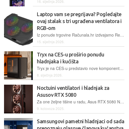
16. siječnja 2026.
Laptop vam se pregrijava? Pogledajte
ovaj stalak s tri ugrađena ventilatora i
RGB-om
Iz ponude trgovine Računala.hr izdvajamo Redragon Ingrid GCP511, stalak s tri ventilatora koji može rashladiti laptope dijagonale od 15 do 17 inča
15. siječnja 2026.
Tryx na CES-u proširio ponudu
hladnjaka i kućišta
Tryx je na CES-u predstavio nove komponente kojima dodatno širi ponudu u segmentu hlađenja i PC kućišta. Fokus je na tihom i hladnijem radu
8. siječnja 2026.
Noctuini ventilatori i hladnjak za
Asusov RTX 5080
Za one željne tišine u radu, Asus RTX 5080 Noctua Edition peta je ASUS-ova grafička kartica koja koristi Noctuine ventilatore
9. kolovoza 2025.
Samsungovi pametni hladnjaci od sada
prepoznaju glasove članova kućanstva