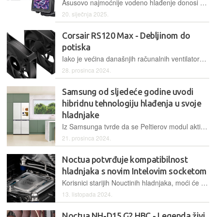
Asusovo najmoćnije vodeno hlađenje donosi pregršt dodatnih mogućnosti, ali sadrži i neke zanimljive detalje, kojima se nastoji dodatno istaknuti
20. siječnja 2025.
Corsair RS120 Max - Debljinom do
potiska
Iako je većina današnjih računalnih ventilatora debljine 25 milimetara, to ne znači da oni ne smiju biti deblji – Corsair je svog pulena odlučio udebljati pola centimetra
28. prosinca 2024.
Samsung od sljedeće godine uvodi
hibridnu tehnologiju hlađenja u svoje
hladnjake
Iz Samsunga tvrde da se Peltierov modul aktivira samo kada je potrebno jače hlađenje, primjerice nakon spremanja veće količine namirnica
21. prosinca 2024.
Noctua potvrđuje kompatibilnost
hladnjaka s novim Intelovim socketom
Korisnici starijih Nouctinih hladnjaka, moći će besplatno dobiti montažne setove koji podržavaju Intelov novi socket LGA1851
13. listopada 2024.
Noctua NH-D15 G2 HBC - Legenda živi