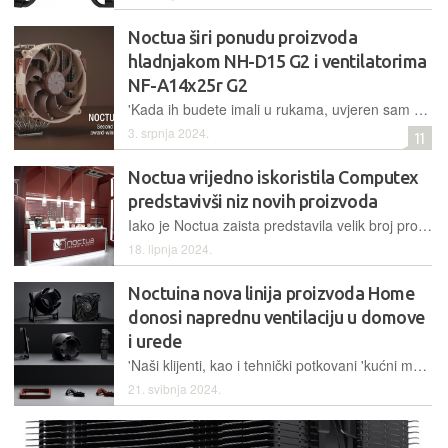
Noctua širi ponudu proizvoda
hladnjakom NH-D15 G2 i ventilatorima
NF-A14x25r G2
'Kada ih budete imali u rukama, uvjeren sam da ćete moći osjetiti dio predanosti i upornosti koji su uloženi u stvaranje ovih ventilatora i hladnjaka', rekao je izvršni direktor Noctue za nove proizvode
3. srpnja 2024.
11
Noctua vrijedno iskoristila Computex
predstavivši niz novih proizvoda
Iako je Noctua zaista predstavila velik broj proizvoda, središnji dio njihove prezentacije bio je hladnjak NH-D15 G2, dostupan za kupnju u tri verzije
18. lipnja 2024.
Noctuina nova linija proizvoda Home
donosi naprednu ventilaciju u domove
i urede
'Naši klijenti, kao i tehnički potkovani 'kućni majstori', već godinama koriste naše ventilatore izvan računala', tvrdi izvršni direktor Noctue
21. svibnja 2024.