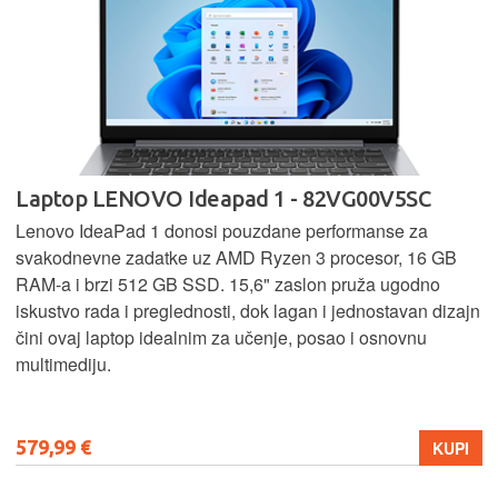
Laptop LENOVO Ideapad 1 - 82VG00V5SC
Lenovo IdeaPad 1 donosi pouzdane performanse za
svakodnevne zadatke uz AMD Ryzen 3 procesor, 16 GB
RAM-a i brzi 512 GB SSD. 15,6" zaslon pruža ugodno
iskustvo rada i preglednosti, dok lagan i jednostavan dizajn
čini ovaj laptop idealnim za učenje, posao i osnovnu
multimediju.
579,99 €
KUPI