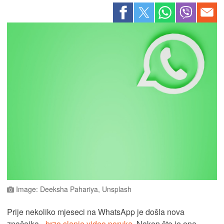
Image: Deeksha Pahariya, Unsplash
Prije nekoliko mjeseci na WhatsApp je došla nova
značajka -
brzo slanje video poruka
. Nakon što je ona