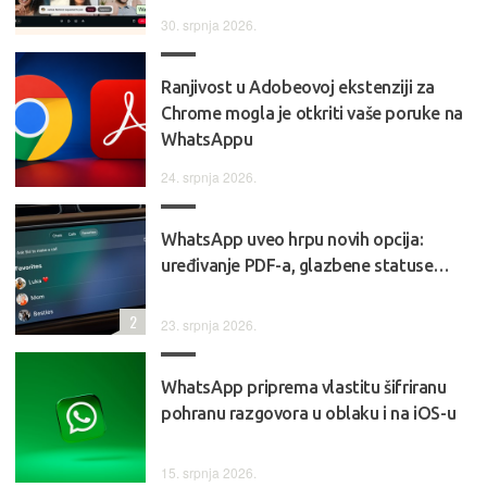
30. srpnja 2026.
Ranjivost u Adobeovoj ekstenziji za
Chrome mogla je otkriti vaše poruke na
WhatsAppu
24. srpnja 2026.
WhatsApp uveo hrpu novih opcija:
uređivanje PDF-a, glazbene statuse…
2
23. srpnja 2026.
WhatsApp priprema vlastitu šifriranu
pohranu razgovora u oblaku i na iOS-u
15. srpnja 2026.