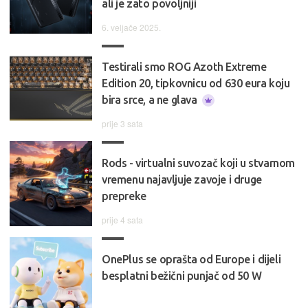
ali je zato povoljniji
6. veljače 2025.
Testirali smo ROG Azoth Extreme
Edition 20, tipkovnicu od 630 eura koju
bira srce, a ne glava
prije 3 sata
Rods - virtualni suvozač koji u stvarnom
vremenu najavljuje zavoje i druge
prepreke
prije 4 sata
OnePlus se oprašta od Europe i dijeli
besplatni bežični punjač od 50 W