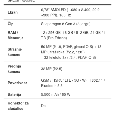
SPECIFIKACIJE
6,78" AMOLED (1.080 x 2.400, 20:9,
Ekran
~388 PPI), 165 Hz
Čip
Snapdragon 8 Gen 3 (8 jezgri)
RAM /
12 / 256 GB, 16 GB / 512 GB, 24 GB / 1
Memorija
TB (Pro Edition)
50 MP (f/1.9, PDAF, gimbal OIS) + 13
Stražnje
MP ultraširoka (f/2.2, 120˚)
kamere
+ 32 telefoto 3x (f/2.4, PDAF, OIS)
Prednja
32 MP (f/2.5)
kamera
GSM / HSPA / LTE / 5G / Wi-Fi 802.11 /
Povezivost
Bluetooth 5.3
Baterija
5.500 mAh / 65 W
Konektor za
Da
slušalice