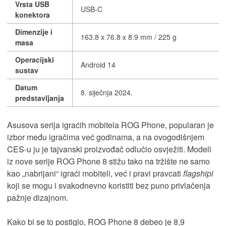
Vrsta USB
USB-C
konektora
Dimenzije i
163.8 x 76.8 x 8.9 mm / 225 g
masa
Operacijski
Android 14
sustav
Datum
8. siječnja 2024.
predstavljanja
Asusova serija igraćih mobitela ROG Phone, popularan je
izbor među igračima već godinama, a na ovogodišnjem
CES-u ju je tajvanski proizvođač odlučio osvježiti. Modeli
iz nove serije ROG Phone 8 stižu tako na tržište ne samo
kao „nabrijani“ igraći mobiteli, već i pravi pravcati
flagshipi
koji se mogu i svakodnevno koristiti bez puno privlačenja
pažnje dizajnom.
Kako bi se to postiglo, ROG Phone 8 debeo je 8,9