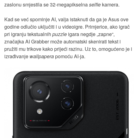
zaslonu smjestila se 32-megapikselna
selfie
kamera.
Kad se već spominje AI, valja istaknuti da ga je Asus ove
godine odlučio uključiti i u videoigre. Primjerice, ako igrač
pri igranju tekstualnih
puzzle
igara negdje „zapne“,
značajka AI Grabber može automatski skenirati tekst i
pružiti mu trikove kako prijeći razinu. Uz to, omogućeno je i
izrađivanje
wallpapera
pomoću AI-ja.