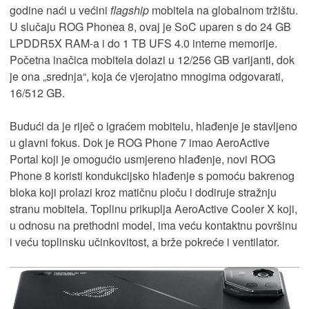
godine naći u većini
flagship
mobitela na globalnom tržištu.
U slučaju ROG Phonea 8, ovaj je SoC uparen s do 24 GB
LPDDR5X RAM-a i do 1 TB UFS 4.0 interne memorije.
Početna inačica mobitela dolazi u 12/256 GB varijanti, dok
je ona „srednja“, koja će vjerojatno mnogima odgovarati,
16/512 GB.
Budući da je riječ o igraćem mobitelu, hlađenje je stavljeno
u glavni fokus. Dok je ROG Phone 7 imao AeroActive
Portal koji je omogućio usmjereno hlađenje, novi ROG
Phone 8 koristi kondukcijsko hlađenje s pomoću bakrenog
bloka koji prolazi kroz matičnu ploču i dodiruje stražnju
stranu mobitela. Toplinu prikuplja AeroActive Cooler X koji,
u odnosu na prethodni model, ima veću kontaktnu površinu
i veću toplinsku učinkovitost, a brže pokreće i ventilator.