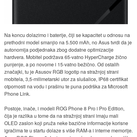
Na koncu dolazimo i baterije, čiji se kapacitet u odnosu na
prethodni model smanjio na 5.500 mAh, no Asus tvrdi da je
autonomija podjednaka zbog dodatne optimizacije
hardvera. Mobitel podržava 65-vatno HyperCharge žično
punjenje, a po novome i 15-vatno bežično. Od ostalih
značajki, tu je Asusov RGB logotip na stražnjoj strani
mobitela, 3,5-milimetarski utor za slušalice, IP68 certifikat
otpornosti na vodu i prašinu te puna podrška za Microsoft
Phone Link.
Postoje, inače, i modeli ROG Phone 8 Pro i Pro Edition,
čija je razlika u tome da na stražnjoj strani imaju mali
OLED zaslon koji pruža neke bazične informacije korisne
igračima te u startu dolaze s više RAM-a i interne memorije.