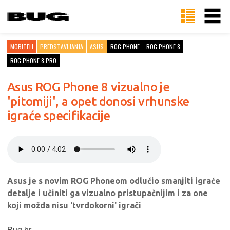
MOBITELI
PREDSTAVLJANJA
ASUS
ROG PHONE
ROG PHONE 8
ROG PHONE 8 PRO
Asus ROG Phone 8 vizualno je
'pitomiji', a opet donosi vrhunske
igraće specifikacije
Asus je s novim ROG Phoneom odlučio smanjiti igraće
detalje i učiniti ga vizualno pristupačnijim i za one
koji možda nisu 'tvrdokorni' igrači
Bug.hr