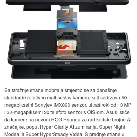
Sa stražnje strane mobitela smjestio se za današnje
standarde relativno mali sustav kamera, koji sadržava 50-
megapikselni Sonyjev IMX890 senzor, ultraširoki od 13 MP
i 32-megapikselni 3x telefoto senzor s OIS-om. Asus ističe
da kamere na novom ROG Phoneu za rad koriste brojne AI
značajke, poput Hyper Clarity AI zumiranja, Super Night
Modea ili Super HyperSteady Videa. S prednje strane u