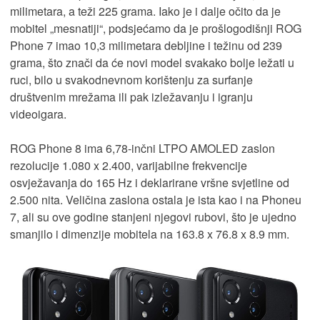
milimetara, a teži 225 grama. Iako je i dalje očito da je
mobitel „mesnatiji“, podsjećamo da je prošlogodišnji ROG
Phone 7 imao 10,3 milimetara debljine i težinu od 239
grama, što znači da će novi model svakako bolje ležati u
ruci, bilo u svakodnevnom korištenju za surfanje
društvenim mrežama ili pak izležavanju i igranju
videoigara.
ROG Phone 8 ima 6,78-inčni LTPO AMOLED zaslon
rezolucije 1.080 x 2.400, varijabilne frekvencije
osvježavanja do 165 Hz i deklarirane vršne svjetline od
2.500 nita. Veličina zaslona ostala je ista kao i na Phoneu
7, ali su ove godine stanjeni njegovi rubovi, što je ujedno
smanjilo i dimenzije mobitela na 163.8 x 76.8 x 8.9 mm.