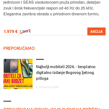
jedinicom i SEAS visokotoncem pruža prirodan, detaljan
zvuk i širok frekvencijski raspon od 40 Hz do 25 kHz.
Elegantna završna obrada u prirodnom drvenom furniru.
1.979 €
AKCIJA
2.999 €
PREPORUČAMO
Najbolji mobiteli 2026. - besplatno
digitalno izdanje Bugovog ljetnog
priloga
2. kolovoza 2026.