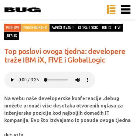
POSLOVI
PROGRAMIRANJE
ZAPOŠLJAVANJE
GLOBALLOGIC
IBM IX
FIVE
.DEBUG
Top poslovi ovoga tjedna: developere
traže IBM iX, FIVE i GlobalLogic
Na webu naše developerske konferencije .debug
možete pronaći više desetaka otvorenih oglasa za
inženjerske pozicije kod najboljih domaćih IT
kompanija. Evo što izdvajamo iz ponude ovoga tjedna
debug.hr