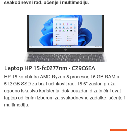
svakodnevni rad, učenje i multimediju.
Laptop HP 15-fc0277nm - CZ9C6EA
HP 15 kombinira AMD Ryzen 5 procesor, 16 GB RAM-a i
512 GB SSD za brz i učinkovit rad. 15,6" zaslon pruža
ugodno iskustvo korištenja, dok pouzdan dizajn čini ovaj
laptop odličnim izborom za svakodnevne zadatke, učenje i
multimediju.