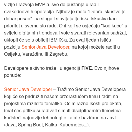
vizije i razvoja MVP-a, sve do puštanja u rad i
svakodnevnih operacija. Njihov je moto "Dobro iskustvo je
dobar posao", pa stoga i stavljaju ljudska iskustva kao
prioritet u svemu što rade. Oni koji se osjećaju "kod kuće" u
svijetu digitalnih trendova i vole stvarati relevantan sadržaj,
uklopit će se u obitelj IBM iX-a. Za ovaj tjedan ističu
poziciju
Senior Java Developer
, na kojoj možete raditi u
Osijeku, Varaždinu ili Zagrebu.
Developere aktivno traže i u agenciji
FIVE
. Evo njihove
ponude:
Senior Java Developer
– Tražimo Senior Java Developera
koji će se pridružiti našem brzorastućem timu i raditi na
projektima različite tematike. Osim raznolikosti projekata,
imat ćeš priliku surađivati s multidisciplinarnim timovima
koristeći najnovije tehnologije i alate bazirane na Javi
(Java, Spring Boot, Kafka, Kubernetes...).