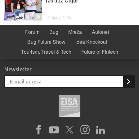
radili za Orqu?
39
12. lipnja 2026.
Forum
Bug
Mreža
Autonet
Bug Future Show
Idea Knockout
Tourism, Travel & Tech
Future of Fintech
Newsletter