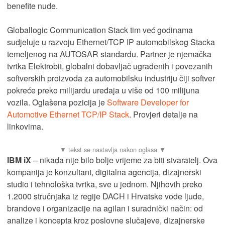
benefite nude.
Globallogic Communication Stack tim već godinama
sudjeluje u razvoju Ethernet/TCP IP automobilskog Stacka
temeljenog na AUTOSAR standardu. Partner je njemačka
tvrtka Elektrobit, globalni dobavljač ugrađenih i povezanih
softverskih proizvoda za automobilsku industriju čiji softver
pokreće preko milijardu uređaja u više od 100 milijuna
vozila. Oglašena pozicija je
Software Developer for
Automotive Ethernet TCP/IP Stack
. Provjeri detalje na
linkovima.
IBM iX
– nikada nije bilo bolje vrijeme za biti stvaratelj. Ova
kompanija je konzultant, digitalna agencija, dizajnerski
studio i tehnološka tvrtka, sve u jednom. Njihovih preko
1.2000 stručnjaka iz regije DACH i Hrvatske vode ljude,
brandove i organizacije na agilan i suradnički način: od
analize i koncepta kroz poslovne slučajeve, dizajnerske