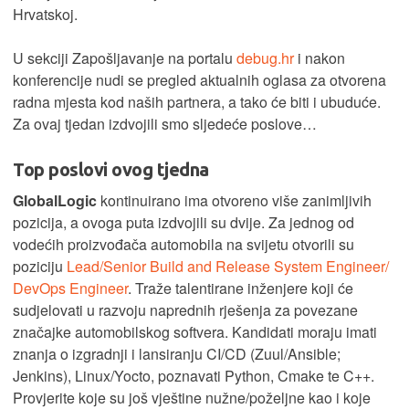
Hrvatskoj.
U sekciji Zapošljavanje na portalu
debug.hr
i nakon
konferencije nudi se pregled aktualnih oglasa za otvorena
radna mjesta kod naših partnera, a tako će biti i ubuduće.
Za ovaj tjedan izdvojili smo sljedeće poslove…
Top poslovi ovog tjedna
GlobalLogic
kontinuirano ima otvoreno više zanimljivih
pozicija, a ovoga puta izdvojili su dvije. Za jednog od
vodećih proizvođača automobila na svijetu otvorili su
poziciju
Lead/Senior Build and Release System Engineer/
DevOps Engineer
. Traže talentirane inženjere koji će
sudjelovati u razvoju naprednih rješenja za povezane
značajke automobilskog softvera. Kandidati moraju imati
znanja o izgradnji i lansiranju CI/CD (Zuul/Ansible;
Jenkins), Linux/Yocto, poznavati Python, Cmake te C++.
Provjerite koje su još vještine nužne/poželjne kao i koje