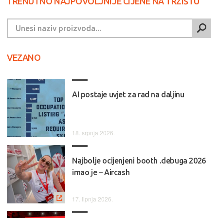
TRENUTNO NAJPOVOLJNIJE CIJENE NA TRŽIŠTU
VEZANO
AI postaje uvjet za rad na daljinu
18. srpnja 2026.
Najbolje ocijenjeni booth .debuga 2026
imao je – Aircash
17. lipnja 2026.