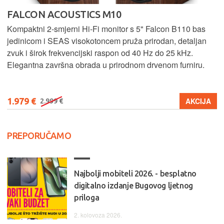
FALCON ACOUSTICS M10
Kompaktni 2-smjerni Hi-Fi monitor s 5" Falcon B110 bas
jedinicom i SEAS visokotoncem pruža prirodan, detaljan
zvuk i širok frekvencijski raspon od 40 Hz do 25 kHz.
Elegantna završna obrada u prirodnom drvenom furniru.
1.979 €
AKCIJA
2.999 €
PREPORUČAMO
Najbolji mobiteli 2026. - besplatno
digitalno izdanje Bugovog ljetnog
priloga
2. kolovoza 2026.