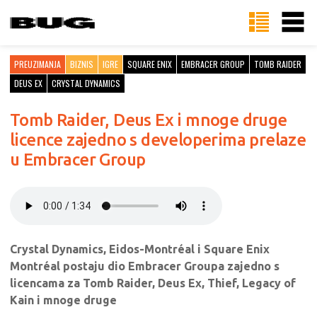
PREUZIMANJA
BIZNIS
IGRE
SQUARE ENIX
EMBRACER GROUP
TOMB RAIDER
DEUS EX
CRYSTAL DYNAMICS
Tomb Raider, Deus Ex i mnoge druge
licence zajedno s developerima prelaze
u Embracer Group
Crystal Dynamics, Eidos-Montréal i Square Enix
Montréal postaju dio Embracer Groupa zajedno s
licencama za Tomb Raider, Deus Ex, Thief, Legacy of
Kain i mnoge druge