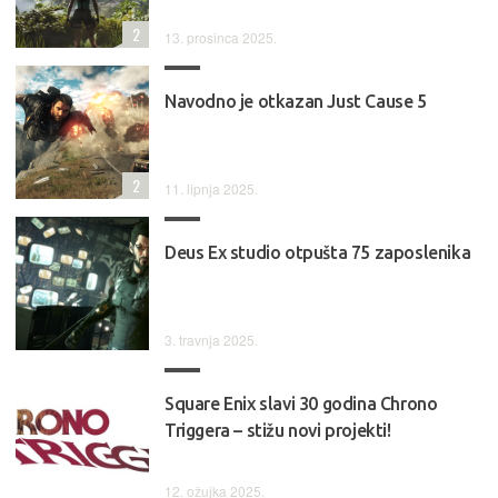
2
13. prosinca 2025.
Navodno je otkazan Just Cause 5
2
11. lipnja 2025.
Deus Ex studio otpušta 75 zaposlenika
3. travnja 2025.
Square Enix slavi 30 godina Chrono
Triggera – stižu novi projekti!
12. ožujka 2025.