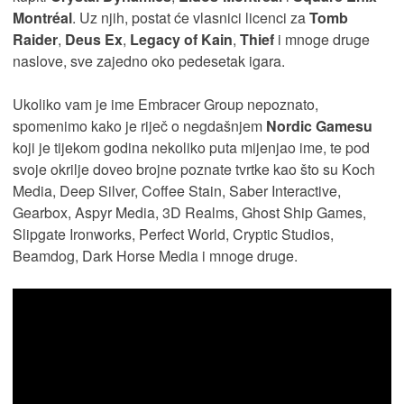
Montréal
. Uz njih, postat će vlasnici licenci za
Tomb
Raider
,
Deus Ex
,
Legacy of Kain
,
Thief
i mnoge druge
naslove, sve zajedno oko pedesetak igara.
Ukoliko vam je ime Embracer Group nepoznato,
spomenimo kako je riječ o negdašnjem
Nordic Gamesu
koji je tijekom godina nekoliko puta mijenjao ime, te pod
svoje okrilje doveo brojne poznate tvrtke kao što su Koch
Media, Deep Silver, Coffee Stain, Saber Interactive,
Gearbox, Aspyr Media, 3D Realms, Ghost Ship Games,
Slipgate Ironworks, Perfect World, Cryptic Studios,
Beamdog, Dark Horse Media i mnoge druge.