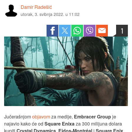
Damir Radešić
utorak, 3. svibnja 2022. u 11:02
1
Jučerašnjom
objavom
za medije,
Embracer Group
je
najavio kako će od
Square Enixa
za 300 milijuna dolara
kupiti
Crystal Dynamics
,
Eidos-Montréal
i
Square Enix