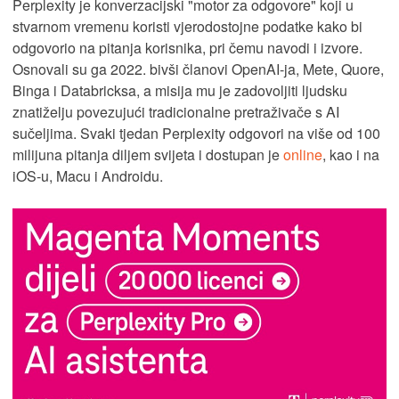
Perplexity je konverzacijski "motor za odgovore" koji u
stvarnom vremenu koristi vjerodostojne podatke kako bi
odgovorio na pitanja korisnika, pri čemu navodi i izvore.
Osnovali su ga 2022. bivši članovi OpenAI-ja, Mete, Quore,
Binga i Databricksa, a misija mu je zadovoljiti ljudsku
znatiželju povezujući tradicionalne pretraživače s AI
sučeljima. Svaki tjedan Perplexity odgovori na više od 100
milijuna pitanja diljem svijeta i dostupan je
online
, kao i na
iOS-u, Macu i Androidu.