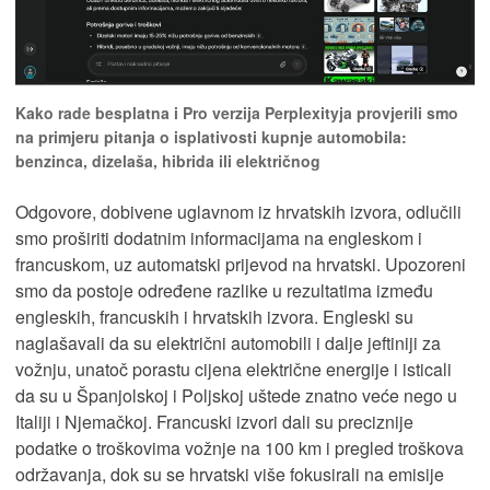
Kako rade besplatna i Pro verzija Perplexityja provjerili smo
na primjeru pitanja o isplativosti kupnje automobila:
benzinca, dizelaša, hibrida ili električnog
Odgovore, dobivene uglavnom iz hrvatskih izvora, odlučili
smo proširiti dodatnim informacijama na engleskom i
francuskom, uz automatski prijevod na hrvatski. Upozoreni
smo da postoje određene razlike u rezultatima između
engleskih, francuskih i hrvatskih izvora. Engleski su
naglašavali da su električni automobili i dalje jeftiniji za
vožnju, unatoč porastu cijena električne energije i isticali
da su u Španjolskoj i Poljskoj uštede znatno veće nego u
Italiji i Njemačkoj. Francuski izvori dali su preciznije
podatke o troškovima vožnje na 100 km i pregled troškova
održavanja, dok su se hrvatski više fokusirali na emisije