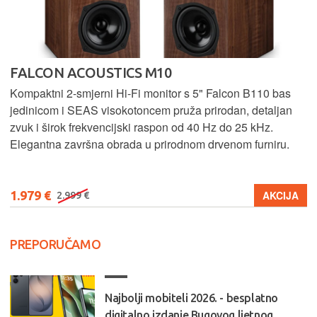
FALCON ACOUSTICS M10
Kompaktni 2-smjerni Hi-Fi monitor s 5" Falcon B110 bas
jedinicom i SEAS visokotoncem pruža prirodan, detaljan
zvuk i širok frekvencijski raspon od 40 Hz do 25 kHz.
Elegantna završna obrada u prirodnom drvenom furniru.
1.979 €
AKCIJA
2.999 €
PREPORUČAMO
Najbolji mobiteli 2026. - besplatno
digitalno izdanje Bugovog ljetnog