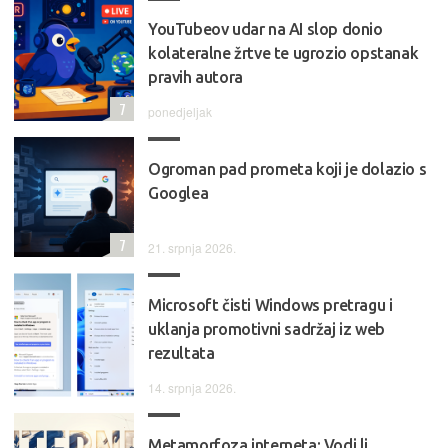
YouTubeov udar na AI slop donio
kolateralne žrtve te ugrozio opstanak
pravih autora
7
ponedjeljak
Ogroman pad prometa koji je dolazio s
Googlea
7
21. srpnja 2026.
Microsoft čisti Windows pretragu i
uklanja promotivni sadržaj iz web
rezultata
14. srpnja 2026.
Metamorfoza interneta: Vodi li