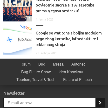
povlačenje sadržaja iz AI sažetaka
prema njegovu nestanku?
3
4. lipnja 2026.
Google se vratio: ne s boljim modelom,
nego zbog korisnika, infrastrukture i
reklamnog stroja
21. svibnja 2026.
Forum
Bug
Mreža
Autonet
Bug Future Show
Idea Knockout
Tourism, Travel & Tech
Future of Fintech
Newsletter