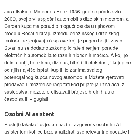
Još otkako je Mercedes-Benz 1936. godine predstavio
260D, svoj prvi uspješni automobil s dizelskim motorom, a
Citroën kupcima ponudio mogućnost da u njihovom
modelu Rosalie biraju između benzinskog i dizelskog
motora, ne jenjavaju rasprave koji je pogon bolji i zašto.
Stvari su se dodatno zakomplicirale širenjem ponude
električnih automobila te raznih hibridnih inačica. A koji je
doista bolji, benzinac, dizelaš, hibrid ili električni, i kojeg se
od njih najviše isplati kupiti, to zanima svakog
potencijalnog kupca novog automobila.Možete vjerovati
prodavaču, možete se raspitati kod prijatelja i znalaca iz
susjedstva, možete prelistavati brojeve brojnih auto
časopisa ili – guglati.
Osobni AI asistent
Postoji dakako još jedan način: razgovor s osobnim AI
asistentom koji će brzo analizirati sve relevantne podatke i