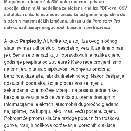
Mogućnost obrade čak 500 upita dnevno i pristup
specijaliziranim AI modelima za složene analize PDF-ova, CSV
datoteka i slika te napredne značajke od generiranja slika do
složenih matematičkih izračuna, ukazuju da Perplexity Pro
daleko nadmašuje mogućnosti klasičnih pretraživača
A kako
Perplexity AI
, tvrtka koja stoji iza ovog moćnog
alata, svima nudi pristup i besplatnoj verziji, zanimalo nas
je u čemu se one razlikuju i opravdava li ta razlika cijenu
godišnje pretplate od 233 eura? Kako rade provjerili smo
na primjeru pitanja o isplativosti kupnje automobila;
benzinca, dizelaša, hibrida ili električnog. Nakon češljanja
dostupnih podataka, što je proces koji se mjeri u
sekundama koje možete izbrojiti na prstima jedne ruke,
besplatna verzija reći će vam da su, prema dostupnim
informacijama, električni automobili dugoročno gledano
najisplativiji za kupnju, iako imaju veću početnu cijenu.
Pobrojat će pritom i ključne razloge poput nižih troškova
goriva, manjih troškova održavanja, poreznih olakšica,