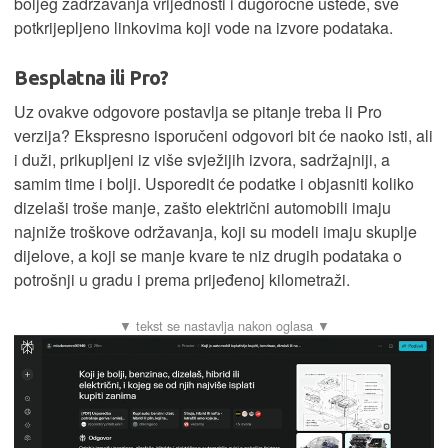
boljeg zadržavanja vrijednosti i dugoročne uštede, sve
potkrijepljeno linkovima koji vode na izvore podataka.
Besplatna ili Pro?
Uz ovakve odgovore postavlja se pitanje treba li Pro
verzija? Ekspresno isporučeni odgovori bit će naoko isti, ali
i duži, prikupljeni iz više svježijih izvora, sadržajniji, a
samim time i bolji. Usporedit će podatke i objasniti koliko
dizelaši troše manje, zašto električni automobili imaju
najniže troškove održavanja, koji su modeli imaju skuplje
dijelove, a koji se manje kvare te niz drugih podataka o
potrošnji u gradu i prema prijeđenoj kilometraži.