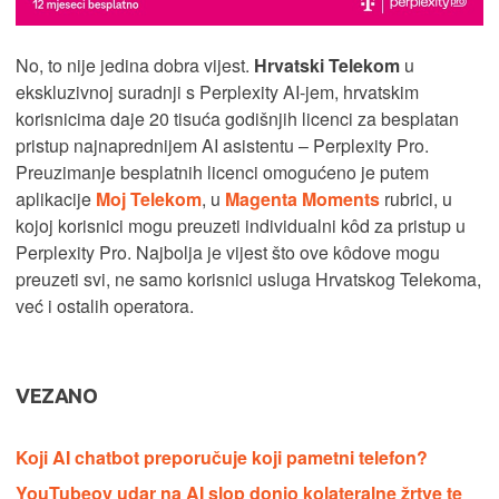
No, to nije jedina dobra vijest.
Hrvatski Telekom
u
ekskluzivnoj suradnji s Perplexity AI-jem, hrvatskim
korisnicima daje 20 tisuća godišnjih licenci za besplatan
pristup najnaprednijem AI asistentu – Perplexity Pro.
Preuzimanje besplatnih licenci omogućeno je putem
aplikacije
Moj Telekom
, u
Magenta Moments
rubrici, u
kojoj korisnici mogu preuzeti individualni kôd za pristup u
Perplexity Pro. Najbolja je vijest što ove kôdove mogu
preuzeti svi, ne samo korisnici usluga Hrvatskog Telekoma,
već i ostalih operatora.
VEZANO
Koji AI chatbot preporučuje koji pametni telefon?
YouTubeov udar na AI slop donio kolateralne žrtve te