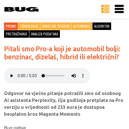
PROMO
TEHNOLOGIJE
HRVATSKI TELEKOM
AUTOMOBILI
ALGORITMI
PRETRAŽIVANJE
ANALIZA PODATAKA
Pitali smo Pro-a koji je automobil bolji:
benzinac, dizelaš, hibrid ili električni?
Odgovor na vječno pitanje potražili smo od osobnog
AI asistenta Perplexity, čija godišnja pretplata na Pro
verziju u vrijednosti od 233 eura je dostupna
besplatno kroz Magenta Moments
Bug.native