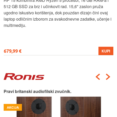
HP 15 kombinira AMD Ryzen 5 procesor, 16 GB RAM-a i
512 GB SSD za brz i učinkovit rad. 15,6" zaslon pruža
ugodno iskustvo korištenja, dok pouzdan dizajn čini ovaj
laptop odličnim izborom za svakodnevne zadatke, učenje i
multimediju.
679,99 €
KUPI
Pravi britanski audiofilski zvučnik.
AKCIJA