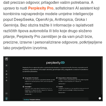
dati precizan odgovor, prilagođen vašim potrebama. A
upravo to nudi
Perplexity Pro
, sofisticirani AI asistent koji
kombinira najnaprednije modele umjetne inteligencije
poput DeepSeeka, OpenAI-ja, Anthropica, Groka i
Geminija. Bez obzira tražite li informacije o isplativosti
različitih tipova automobila ili bilo koje drugo složeno
pitanje, Perplexity Pro zamišljen je da vam pruži brze,
precizne, izravne i personalizirane odgovore, potkrijepljene
lako provjerljivim izvorima.