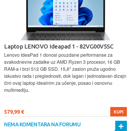
Laptop LENOVO Ideapad 1 - 82VG00V5SC
Lenovo IdeaPad 1 donosi pouzdane performanse za
svakodnevne zadatke uz AMD Ryzen 3 procesor, 16 GB
RAM-a i brzi 512 GB SSD. 15,6" zaslon pruža ugodno
iskustvo rada i preglednosti, dok lagan i jednostavan dizajn
čini ovaj laptop idealnim za učenje, posao i osnovnu
multimediju.
579,99 €
KUPI
NEMA KOMENTARA NA FORUMU