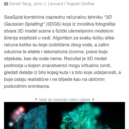
Daniel Yang, John J. Leonard i Yogesh Girdhar
SeaSplat kombinira naprednu računalnu tehniku
"3D
Gaussian Splatting"
(3DGS) koja iz mnoštva fotografija
stvara 3D model scene s fizički utemeljenim modelom
širenja svjetlosti u vodi. Algoritam za svaku točku slike
računa koliko su boje izobličene zbog vode, a zatim
oduzima te efekte i rekonstruira izvorne, prave boje
objekata, kao da vode nema. Rezultat je 3D model
podmorja u kojem znanstvenici mogu virtualno roniti,
gledati detalje iz bilo kojeg kuta i s bilo koje udaljenosti, a
boje ostaju realistične i ne blijede kao na običnim
podvodnim snimkama.