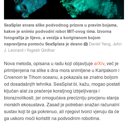
SeaSplat stvara slike podvodnog prizora u pravim bojama,
kakve je snimio podvodni robot MIT-ovog tima. Izvorna
fotografija je lijevo, a verzija s korigiranom bojom
napravljena pomoću SeaSplata je desno
Daniel Yang, John
J. Leonard i Yogesh Girdhar
Nova metoda, opisana u radu koji objavljuje
arXiv
, već je
primijenjena na slike s dna mora snimljene u Karipskom i
Crvenom te Tihom oceanu, a pokazala se znatno boljom
od dosadašnjih tehnika. SeaSplat bi, kažu, mogao postati
ključan alat za praćenje koraljnog izbjeljivanja i
bioraznolikosti, jer omogućava precizniju procjenu stanja
morskih ekosustava. Zasad je potreban snažan računalni
sustav koji bi ga pokrenuo, ali njegovi tvorci vjeruju da će
ga uskoro moći koristiti na podvodnim robotima.