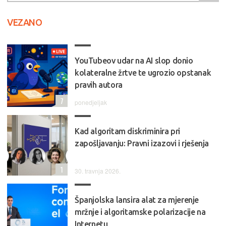
VEZANO
YouTubeov udar na AI slop donio
kolateralne žrtve te ugrozio opstanak
pravih autora
7
ponedjeljak
Kad algoritam diskriminira pri
zapošljavanju: Pravni izazovi i rješenja
1
30. travnja 2026.
Španjolska lansira alat za mjerenje
mržnje i algoritamske polarizacije na
Internetu