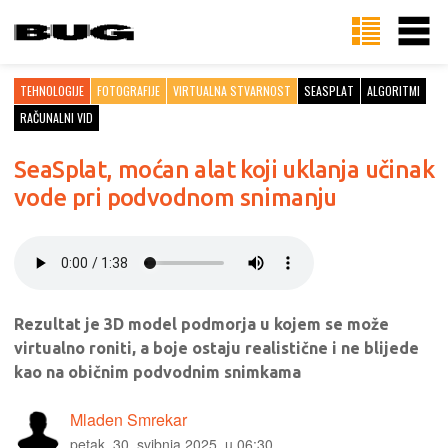
TEHNOLOGIJE
FOTOGRAFIJE
VIRTUALNA STVARNOST
SEASPLAT
ALGORITMI
RAČUNALNI VID
SeaSplat, moćan alat koji uklanja učinak
vode pri podvodnom snimanju
Rezultat je 3D model podmorja u kojem se može
virtualno roniti, a boje ostaju realistične i ne blijede
kao na običnim podvodnim snimkama
Mladen Smrekar
petak, 30. svibnja 2025. u 06:30