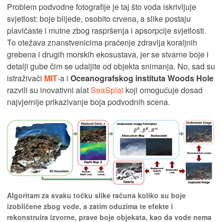
Problem podvodne fotografije je taj što voda iskrivljuje
svjetlost: boje blijede, osobito crvena, a slike postaju
plavičaste i mutne zbog raspršenja i apsorpcije svjetlosti.
To otežava znanstvenicima praćenje zdravlja koraljnih
grebena i drugih morskih ekosustava, jer se stvarne boje i
detalji gube čim se udaljite od objekta snimanja. No, sad su
istraživači
MIT
-a i
Oceanografskog instituta Woods Hole
razvili su inovativni alat
SeaSplat
koji omogućuje dosad
najvjernije prikazivanje boja podvodnih scena.
Algoritam za svaku točku slike računa koliko su boje
izobličene zbog vode, a zatim oduzima te efekte i
rekonstruira izvorne, prave boje objekata, kao da vode nema