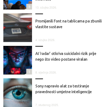
9
13. ožujka 2026.
Promijenili font na tablicama pa zbunili
vlastite sustave
4. ožujka 2026.
AI 'radar' otkriva suicidalni rizik prije
nego što video postane viralan
1
8. siječnja 2026.
Sony napravio alat za testiranje
pravednosti umjetne inteligencije
7. studenog 2025.