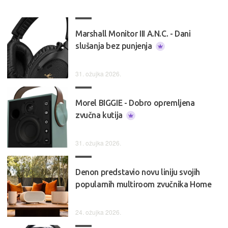
Marshall Monitor III A.N.C. - Dani
slušanja bez punjenja
31. ožujka 2026.
Morel BIGGIE - Dobro opremljena
zvučna kutija
31. ožujka 2026.
Denon predstavio novu liniju svojih
popularnih multiroom zvučnika Home
24. ožujka 2026.