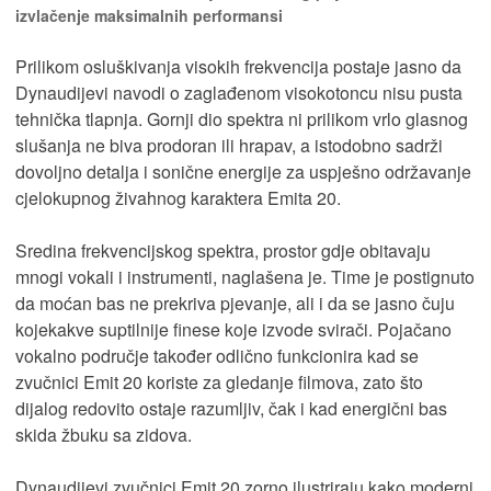
izvlačenje maksimalnih performansi
Prilikom osluškivanja visokih frekvencija postaje jasno da
Dynaudijevi navodi o zaglađenom visokotoncu nisu pusta
tehnička tlapnja. Gornji dio spektra ni prilikom vrlo glasnog
slušanja ne biva prodoran ili hrapav, a istodobno sadrži
dovoljno detalja i sonične energije za uspješno održavanje
cjelokupnog živahnog karaktera Emita 20.
Sredina frekvencijskog spektra, prostor gdje obitavaju
mnogi vokali i instrumenti, naglašena je. Time je postignuto
da moćan bas ne prekriva pjevanje, ali i da se jasno čuju
kojekakve suptilnije finese koje izvode svirači. Pojačano
vokalno područje također odlično funkcionira kad se
zvučnici Emit 20 koriste za gledanje filmova, zato što
dijalog redovito ostaje razumljiv, čak i kad energični bas
skida žbuku sa zidova.
Dynaudijevi zvučnici Emit 20 zorno ilustriraju kako moderni