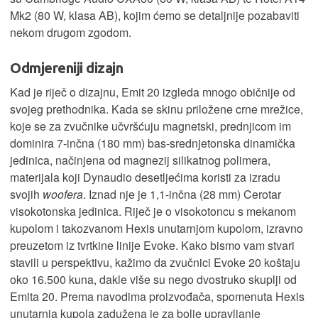
Mk2 (80 W, klasa AB), kojim ćemo se detaljnije pozabaviti
nekom drugom zgodom.
Odmjereniji dizajn
Kad je riječ o dizajnu, Emit 20 izgleda mnogo običnije od
svojeg prethodnika. Kada se skinu priložene crne mrežice,
koje se za zvučnike učvršćuju magnetski, prednjicom im
dominira 7-inčna (180 mm) bas-srednjetonska dinamička
jedinica, načinjena od magnezij silikatnog polimera,
materijala koji Dynaudio desetljećima koristi za izradu
svojih
woofera
. Iznad nje je 1,1-inčna (28 mm) Cerotar
visokotonska jedinica. Riječ je o visokotoncu s mekanom
kupolom i takozvanom Hexis unutarnjom kupolom, izravno
preuzetom iz tvrtkine linije Evoke. Kako bismo vam stvari
stavili u perspektivu, kažimo da zvučnici Evoke 20 koštaju
oko 16.500 kuna, dakle više su nego dvostruko skuplji od
Emita 20. Prema navodima proizvođača, spomenuta Hexis
unutarnja kupola zadužena je za bolje upravljanje