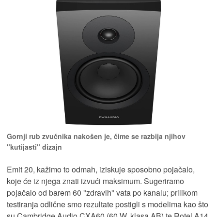
Gornji rub zvučnika nakošen je, čime se razbija njihov
"kutijasti" dizajn
Emit 20, kažimo to odmah, iziskuje sposobno pojačalo,
koje će iz njega znati izvući maksimum. Sugeriramo
pojačalo od barem 60 "zdravih" vata po kanalu; prilikom
testiranja odlične smo rezultate postigli s modelima kao što
su Cambridge Audio CXA60 (60 W, klasa AB) te Rotel A14