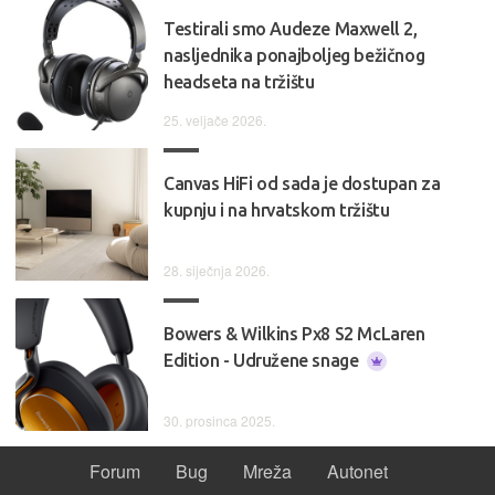
Testirali smo Audeze Maxwell 2,
nasljednika ponajboljeg bežičnog
headseta na tržištu
25. veljače 2026.
Canvas HiFi od sada je dostupan za
kupnju i na hrvatskom tržištu
28. siječnja 2026.
Bowers & Wilkins Px8 S2 McLaren
Edition - Udružene snage
30. prosinca 2025.
Forum
Bug
Mreža
Autonet