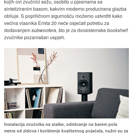
kojih ovi zvučnici sežu, osobito u pjesmama sa
sintetiziranim basom, kakvim moderno producirana glazba
obiluje. S popriličnom sigurnošću možemo ustvrditi kako
većina vlasnika Emita 20 neće osjećati potrebu za
dodavanjem
subwoofera
, što je za dvosistemske
bookshelf
zvučnike pozamašan uspjeh.
Instalacija zvučnika na stalke, odmicanje na barem pola
metra od zidova i korištenje kvalitetnog pojačala, nužni su za