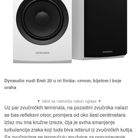
Dynaudio nudi Emit 20 u tri finiša: crnom, bijelom i boje
oraha
Uz par zvučničkih terminala, na pozadini zvučnika nalazi
se bas-refleksni otvor, promjera od oko šest centimetara.
Izlaz mu ima kružne izreze, čija je svrha smanjenje
turbulencija zraka koji tuda biva istisnut iz zvučničkih kutija.
Sa zvučnicima se isporučuju spužvice za popunjavanje