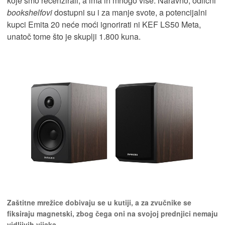
koje smo recenzirali, a ima ih mnogo više. Naravno, odlični
bookshelfovi
dostupni su i za manje svote, a potencijalni
kupci Emita 20 neće moći ignorirati ni KEF LS50 Meta,
unatoč tome što je skuplji 1.800 kuna.
Zaštitne mrežice dobivaju se u kutiji, a za zvučnike se
fiksiraju magnetski, zbog čega oni na svojoj prednjici nemaju
vidljivih vijaka