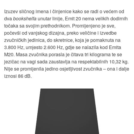
Izuzev sličnog imena i činjenice kako se radi o većem od
dva
bookshelfa
unutar linije, Emit 20 nema velikih dodirnih
točaka sa svojim prethodnikom. Promijenjeno je sve,
počevši od vanjskog dizajna, preko veličine i izvedbe
zvučničkih jedinica, do skretnice, koja je pomaknuta na
3.800 Hz, umjesto 2.600 Hz, gdje se nalazila kod Emita
M20. Masa zvučnika porasla je čitava tri kilograma te se
jezičac na vagi sada zaustavlja na respektabilnih 10,32 kg.
Nije se promijenila jedino osjetljivost zvučnika – ona i dalje
iznosi 86 dB.