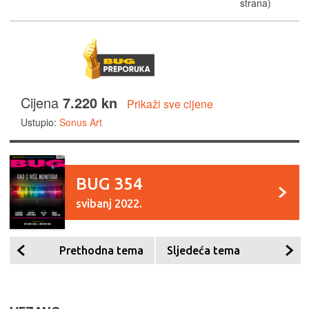
strana)
Cijena
7.220 kn
Prikaži sve cijene
Ustupio:
Sonus Art
BUG 354
svibanj 2022.
Prethodna tema
Sljedeća tema