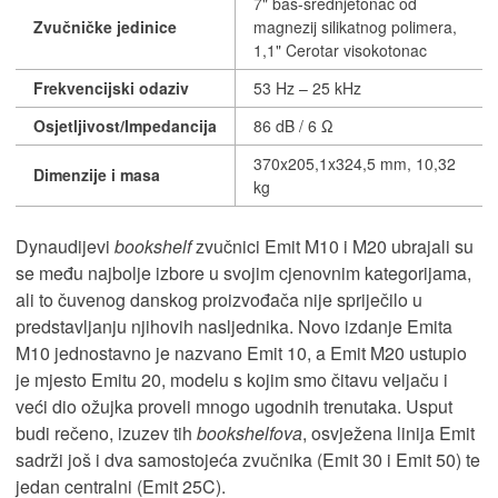
7" bas-srednjetonac od
Zvučničke jedinice
magnezij silikatnog polimera,
1,1" Cerotar visokotonac
Frekvencijski odaziv
53 Hz – 25 kHz
Osjetljivost/Impedancija
86 dB / 6 Ω
370x205,1x324,5 mm, 10,32
Dimenzije i masa
kg
Dynaudijevi
bookshelf
zvučnici Emit M10 i M20 ubrajali su
se među najbolje izbore u svojim cjenovnim kategorijama,
ali to čuvenog danskog proizvođača nije spriječilo u
predstavljanju njihovih nasljednika. Novo izdanje Emita
M10 jednostavno je nazvano Emit 10, a Emit M20 ustupio
je mjesto Emitu 20, modelu s kojim smo čitavu veljaču i
veći dio ožujka proveli mnogo ugodnih trenutaka. Usput
budi rečeno, izuzev tih
bookshelfova
, osvježena linija Emit
sadrži još i dva samostojeća zvučnika (Emit 30 i Emit 50) te
jedan centralni (Emit 25C).