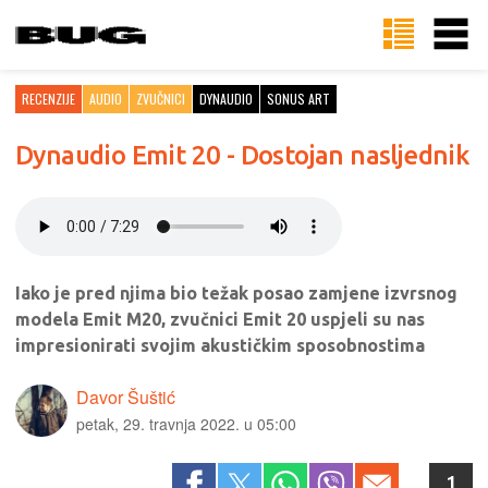
RECENZIJE
AUDIO
ZVUČNICI
DYNAUDIO
SONUS ART
Dynaudio Emit 20 - Dostojan nasljednik
Iako je pred njima bio težak posao zamjene izvrsnog
modela Emit M20, zvučnici Emit 20 uspjeli su nas
impresionirati svojim akustičkim sposobnostima
Davor Šuštić
petak, 29. travnja 2022. u 05:00
1