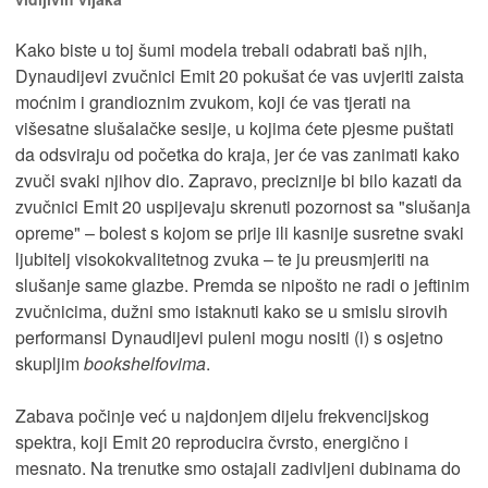
Kako biste u toj šumi modela trebali odabrati baš njih,
Dynaudijevi zvučnici Emit 20 pokušat će vas uvjeriti zaista
moćnim i grandioznim zvukom, koji će vas tjerati na
višesatne slušalačke sesije, u kojima ćete pjesme puštati
da odsviraju od početka do kraja, jer će vas zanimati kako
zvuči svaki njihov dio. Zapravo, preciznije bi bilo kazati da
zvučnici Emit 20 uspijevaju skrenuti pozornost sa "slušanja
opreme" – bolest s kojom se prije ili kasnije susretne svaki
ljubitelj visokokvalitetnog zvuka – te ju preusmjeriti na
slušanje same glazbe. Premda se nipošto ne radi o jeftinim
zvučnicima, dužni smo istaknuti kako se u smislu sirovih
performansi Dynaudijevi puleni mogu nositi (i) s osjetno
skupljim
bookshelfovima
.
Zabava počinje već u najdonjem dijelu frekvencijskog
spektra, koji Emit 20 reproducira čvrsto, energično i
mesnato. Na trenutke smo ostajali zadivljeni dubinama do