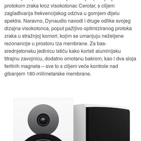
protokom zraka kroz visokotonac Cerotar, s ciljem
zaglađivanja frekvencijskog odziva u gornjem dijelu
spektra. Naravno, Dynaudio navodi i druge odlike svojeg
dizajna visokotonca, poput pažljivo optimiziranog protoka
zraka u stražnjoj komori, kojim se umanjuju neželjene
rezonancije u prostoru iza membrane. Za bas-
srednjetonsku jedinicu ističu kako koristi aluminijsku
titrajnu zavojnicu, dodatno omotanu bakrom, kao i dva sloja
feritnih magneta – sve to s ciljem veće kontrole nad
gibanjem 180-milimetarske membrane.