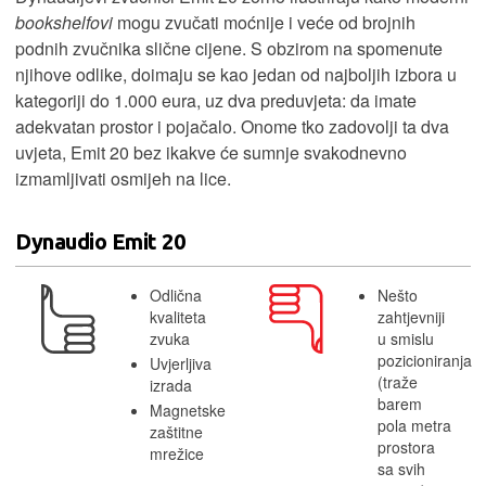
bookshelfovi
mogu zvučati moćnije i veće od brojnih
podnih zvučnika slične cijene. S obzirom na spomenute
njihove odlike, doimaju se kao jedan od najboljih izbora u
kategoriji do 1.000 eura, uz dva preduvjeta: da imate
adekvatan prostor i pojačalo. Onome tko zadovolji ta dva
uvjeta, Emit 20 bez ikakve će sumnje svakodnevno
izmamljivati osmijeh na lice.
Dynaudio Emit 20
Odlična
Nešto
kvaliteta
zahtjevniji
zvuka
u smislu
pozicioniranja
Uvjerljiva
(traže
izrada
barem
Magnetske
pola metra
zaštitne
prostora
mrežice
sa svih