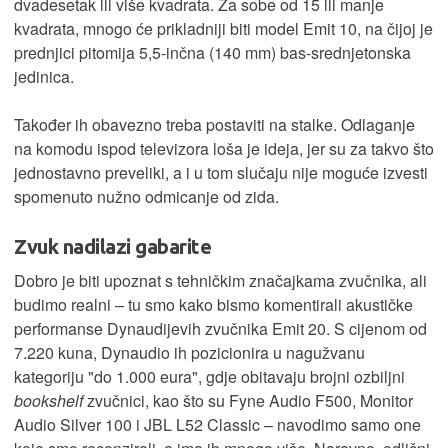
dvadesetak ili više kvadrata. Za sobe od 15 ili manje
kvadrata, mnogo će prikladniji biti model Emit 10, na čijoj je
prednjici pitomija 5,5-inčna (140 mm) bas-srednjetonska
jedinica.
Također ih obavezno treba postaviti na stalke. Odlaganje
na komodu ispod televizora loša je ideja, jer su za takvo što
jednostavno preveliki, a i u tom slučaju nije moguće izvesti
spomenuto nužno odmicanje od zida.
Zvuk nadilazi gabarite
Dobro je biti upoznat s tehničkim značajkama zvučnika, ali
budimo realni – tu smo kako bismo komentirali akustičke
performanse Dynaudijevih zvučnika Emit 20. S cijenom od
7.220 kuna, Dynaudio ih pozicionira u nagužvanu
kategoriju "do 1.000 eura", gdje obitavaju brojni ozbiljni
bookshelf
zvučnici, kao što su Fyne Audio F500, Monitor
Audio Silver 100 i JBL L52 Classic – navodimo samo one