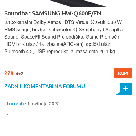
Soundbar SAMSUNG HW-Q600F/EN
3.1.2‑kanalni Dolby Atmos i DTS Virtual:X zvuk, 380 W
RMS snage, bežični subwoofer, Q‑Symphony i Adaptive
Sound, SpaceFit Sound Pro podrška, Game Pro način,
HDMI (1× ulaz / 1× izlaz s eARC‑om), optički ulaz,
Bluetooth 4.2, USB reprodukcija, masa seta 20.1 kg
279
KUPI
459
ZADNJI KOMENTARI NA FORUMU
1. svibnja 2022.
torrente
.