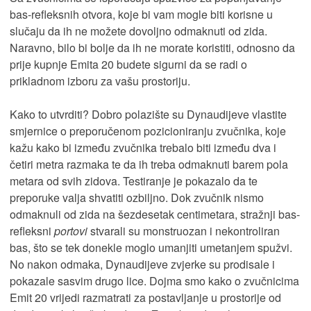
bas-refleksnih otvora, koje bi vam mogle biti korisne u
slučaju da ih ne možete dovoljno odmaknuti od zida.
Naravno, bilo bi bolje da ih ne morate koristiti, odnosno da
prije kupnje Emita 20 budete sigurni da se radi o
prikladnom izboru za vašu prostoriju.
Kako to utvrditi? Dobro polazište su Dynaudijeve vlastite
smjernice o preporučenom pozicioniranju zvučnika, koje
kažu kako bi između zvučnika trebalo biti između dva i
četiri metra razmaka te da ih treba odmaknuti barem pola
metara od svih zidova. Testiranje je pokazalo da te
preporuke valja shvatiti ozbiljno. Dok zvučnik nismo
odmaknuli od zida na šezdesetak centimetara, stražnji bas-
refleksni
portovi
stvarali su monstruozan i nekontroliran
bas, što se tek donekle moglo umanjiti umetanjem spužvi.
No nakon odmaka, Dynaudijeve zvjerke su prodisale i
pokazale sasvim drugo lice. Dojma smo kako o zvučnicima
Emit 20 vrijedi razmatrati za postavljanje u prostorije od