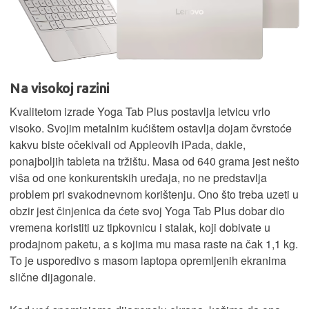
Na visokoj razini
Kvalitetom izrade Yoga Tab Plus postavlja letvicu vrlo
visoko. Svojim metalnim kućištem ostavlja dojam čvrstoće
kakvu biste očekivali od Appleovih iPada, dakle,
ponajboljih tableta na tržištu. Masa od 640 grama jest nešto
viša od one konkurentskih uređaja, no ne predstavlja
problem pri svakodnevnom korištenju. Ono što treba uzeti u
obzir jest činjenica da ćete svoj Yoga Tab Plus dobar dio
vremena koristiti uz tipkovnicu i stalak, koji dobivate u
prodajnom paketu, a s kojima mu masa raste na čak 1,1 kg.
To je usporedivo s masom laptopa opremljenih ekranima
slične dijagonale.