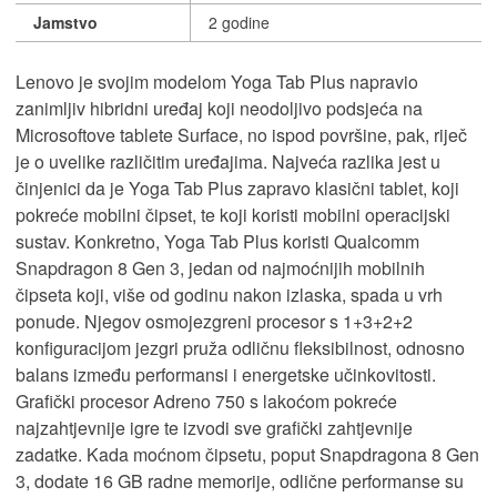
Jamstvo
2 godine
Lenovo je svojim modelom Yoga Tab Plus napravio
zanimljiv hibridni uređaj koji neodoljivo podsjeća na
Microsoftove tablete Surface, no ispod površine, pak, riječ
je o uvelike različitim uređajima. Najveća razlika jest u
činjenici da je Yoga Tab Plus zapravo klasični tablet, koji
pokreće mobilni čipset, te koji koristi mobilni operacijski
sustav. Konkretno, Yoga Tab Plus koristi Qualcomm
Snapdragon 8 Gen 3, jedan od najmoćnijih mobilnih
čipseta koji, više od godinu nakon izlaska, spada u vrh
ponude. Njegov osmojezgreni procesor s 1+3+2+2
konfiguracijom jezgri pruža odličnu fleksibilnost, odnosno
balans između performansi i energetske učinkovitosti.
Grafički procesor Adreno 750 s lakoćom pokreće
najzahtjevnije igre te izvodi sve grafički zahtjevnije
zadatke. Kada moćnom čipsetu, poput Snapdragona 8 Gen
3, dodate 16 GB radne memorije, odlične performanse su