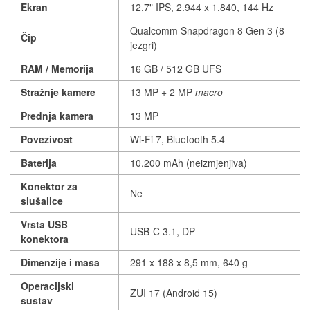
Ekran
12,7" IPS, 2.944 x 1.840, 144 Hz
Qualcomm Snapdragon 8 Gen 3 (8
Čip
jezgri)
RAM / Memorija
16 GB / 512 GB UFS
Stražnje kamere
13 MP + 2 MP
macro
Prednja kamera
13 MP
Povezivost
Wi-Fi 7, Bluetooth 5.4
Baterija
10.200 mAh (neizmjenjiva)
Konektor za
Ne
slušalice
Vrsta USB
USB-C 3.1, DP
konektora
Dimenzije i masa
291 x 188 x 8,5 mm, 640 g
Operacijski
ZUI 17 (Android 15)
sustav