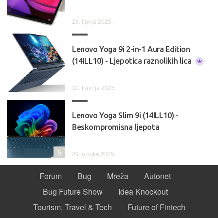
28. lipnja 2025.
Lenovo Yoga 9i 2-in-1 Aura Edition
(14ILL10) - Ljepotica raznolikih lica
30. travnja 2025.
Lenovo Yoga Slim 9i (14ILL10) -
Beskompromisna ljepota
5
29. ožujka 2025.
Forum
Bug
Mreža
Autonet
Bug Future Show
Idea Knockout
Tourism, Travel & Tech
Future of Fintech