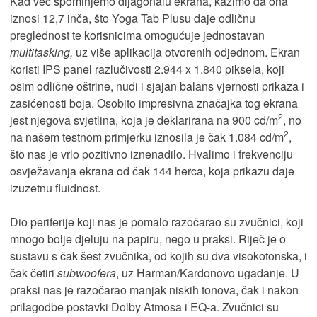
Kad već spominjemo dijagonalu ekrana, kažimo da ona
iznosi 12,7 inča, što Yoga Tab Plusu daje odličnu
preglednost te korisnicima omogućuje jednostavan
multitasking,
uz više aplikacija otvorenih odjednom. Ekran
koristi IPS panel razlučivosti 2.944 x 1.840 piksela, koji
osim odlične oštrine, nudi i sjajan balans vjernosti prikaza i
zasićenosti boja. Osobito impresivna značajka tog ekrana
2
jest njegova svjetlina, koja je deklarirana na 900 cd/m
, no
2
na našem testnom primjerku iznosila je čak 1.084 cd/m
,
što nas je vrlo pozitivno iznenadilo. Hvalimo i frekvenciju
osvježavanja ekrana od čak 144 herca, koja prikazu daje
izuzetnu fluidnost.
Dio periferije koji nas je pomalo razočarao su zvučnici, koji
mnogo bolje djeluju na papiru, nego u praksi. Riječ je o
sustavu s čak šest zvučnika, od kojih su dva visokotonska, i
čak četiri
subwoofera
, uz Harman/Kardonovo ugađanje. U
praksi nas je razočarao manjak niskih tonova, čak i nakon
prilagodbe postavki Dolby Atmosa i EQ-a. Zvučnici su