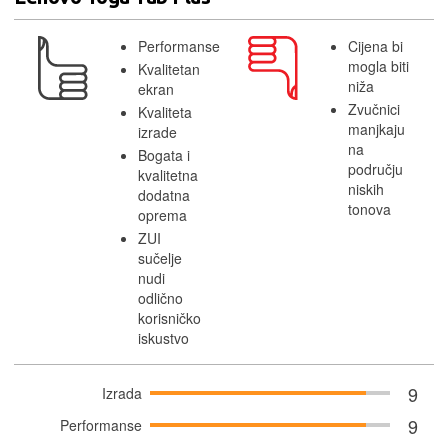
Performanse
Cijena bi
mogla biti
Kvalitetan
niža
ekran
Zvučnici
Kvaliteta
manjkaju
izrade
na
Bogata i
području
kvalitetna
niskih
dodatna
tonova
oprema
ZUI
sučelje
nudi
odlično
korisničko
iskustvo
9
Izrada
9
Performanse