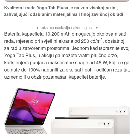
Kvaliteta izrade Yoga Tab Plusa je na vrlo visokoj razini,
zahvaljujući odabranim materijalima i finoj završnoj obradi
Baterija kapaciteta 10.200 mAh omogućuje oko osam sati
2
rada, mjereno pri svjetlini ekrana od 250 cd/m
, dostatnoj
za rad u zatvorenim prostorima. Jednom kad ispraznite svoj
Yoga Tab Plus, u akciju ga možete vratiti prilično brzo,
korištenjem punjača maksimalne snage od 45 W, koji će ga
od nule do 100% napuniti za oko sat i pol – odličan rezultat,
uzmemo li u obzir pozamašan kapacitet baterije.