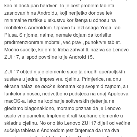
kao ni dostupan hardver. To je čest problem tableta
zasnovanih na Androidu, koji nerijetko donose tek
minimalne razlike u iskustvu korištenja u odnosu na
mobitele s Androidom. Upravo tu leži snaga Yoga Tab
Plusa. S njome, naime, nemate dojam da koristite
predimenzionirani mobitel, već pravi, punokrvni tablet.
Moćno sučelje, kojem to treba zahvaliti, naziva se Lenovo
ZUI 17, a ispod površine krije Android 15.
ZUI 17 objedinjuje elemente sučelja drugih operacijskih
sustava u jednu impresivnu cjelinu. Primjerice, na dnu
ekrana nalazi se
dock
s ikonama koji svojim dizajnom, a i
funkcionalnošću, nedvojbeno podsjeća na onaj Appleova
macOS-a. Iako na kopiranje softverskih rješenja ne
gledamo blagonaklono, moramo priznati da je Lenovo
uspio vrlo pametno implementirati kopirane elemente u
skladnu cjelinu. No ono što Lenovo ZUI 17 dijeli od većine
sučelja tableta s Androidom jest činjenica da ima dva