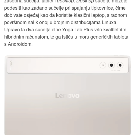
zasebna sučelja, tablet i
desktop
.
Desktop
sučelje možete
podesiti kao zadano sučelje pri spajanju tipkovnice, čime
dobivate osjećaj kao da koristite klasični laptop, s radnom
površinom nalik onoj u brojnim distribucijama Linuxa.
Upravo ta dva sučelja čine Yoga Tab Plus vrlo kvalitetnim
hibridnim računalom, te ga ističu u moru generičkih tableta
s Androidom.