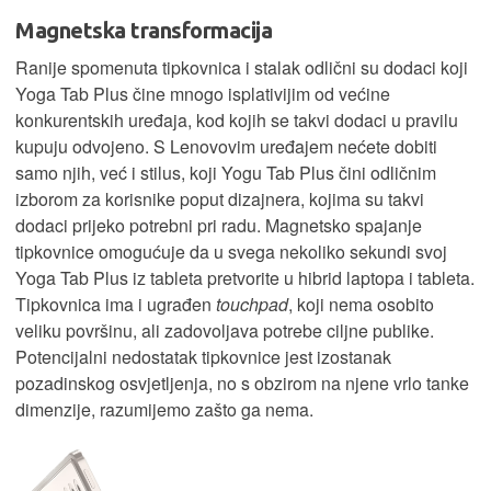
Magnetska transformacija
Ranije spomenuta tipkovnica i stalak odlični su dodaci koji
Yoga Tab Plus čine mnogo isplativijim od većine
konkurentskih uređaja, kod kojih se takvi dodaci u pravilu
kupuju odvojeno. S Lenovovim uređajem nećete dobiti
samo njih, već i stilus, koji Yogu Tab Plus čini odličnim
izborom za korisnike poput dizajnera, kojima su takvi
dodaci prijeko potrebni pri radu. Magnetsko spajanje
tipkovnice omogućuje da u svega nekoliko sekundi svoj
Yoga Tab Plus iz tableta pretvorite u hibrid laptopa i tableta.
Tipkovnica ima i ugrađen
touchpad
, koji nema osobito
veliku površinu, ali zadovoljava potrebe ciljne publike.
Potencijalni nedostatak tipkovnice jest izostanak
pozadinskog osvjetljenja, no s obzirom na njene vrlo tanke
dimenzije, razumijemo zašto ga nema.