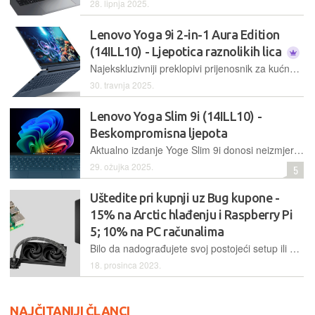
28. lipnja 2025.
Lenovo Yoga 9i 2-in-1 Aura Edition
(14ILL10) - Ljepotica raznolikih lica
Najekskluzivniji preklopivi prijenosnik za kućne korisnike ove godine donosi unaprijeđeni dizajn, prekrasni OLED ekran visoke razlučivosti te bitno poboljšanu autonomiju
30. travnja 2025.
Lenovo Yoga Slim 9i (14ILL10) -
Beskompromisna ljepota
Aktualno izdanje Yoge Slim 9i donosi neizmjerno lijep dizajn u kombinaciji s odličnim ekranom, a također, radi se o jednom od prvih laptopa temeljenih na Intelovoj najnovijoj mobilnoj platformi Evo Edition
29. ožujka 2025.
5
Uštedite pri kupnji uz Bug kupone -
15% na Arctic hlađenju i Raspberry Pi
5; 10% na PC računalima
Bilo da nadograđujete svoj postojeći setup ili krećete od nule, kuponi koje vam donosimo mogu biti idealan način da uštedite koji euro ovoga Božića
18. prosinca 2023.
NAJČITANIJI ČLANCI