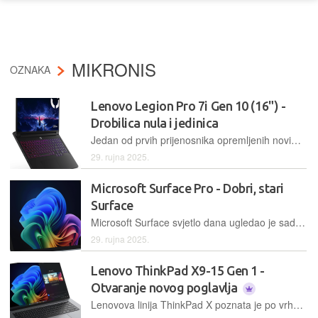
MIKRONIS
OZNAKA
Lenovo Legion Pro 7i Gen 10 (16") -
Drobilica nula i jedinica
Jedan od prvih prijenosnika opremljenih novim Nvidijinim grafičkim karticama iz linije GeForce RTX 5000 donosi nenadmašne performanse, ali i cijenu koja ledi krv u žilama
29. rujna 2025.
Microsoft Surface Pro - Dobri, stari
Surface
Microsoft Surface svjetlo dana ugledao je sada već davne 2012. godine, kada je postao vođom trenda hibridnih tableta. Danas, 13 godina kasnije, Microsoft nam je podario novi Surface Pro, koji ne mijenja poznatu formulu
29. rujna 2025.
Lenovo ThinkPad X9-15 Gen 1 -
Otvaranje novog poglavlja
Lenovova linija ThinkPad X poznata je po vrhunskim poslovnim laptopima. Tradicionalan, konzistentan pristup dizajnu jedan je od razloga njezina dugogodišnjeg uspjeha, no došlo je vrijeme za otvaranje novog, modernog poglavlja, i to upravo modelom ThinkPad X9-15