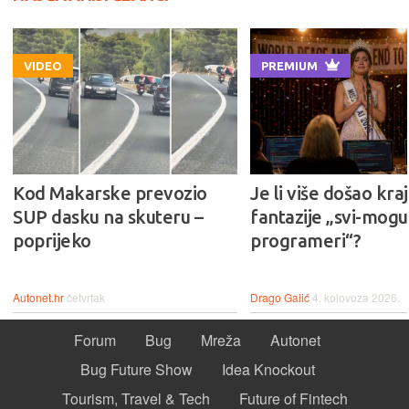
VIDEO
PREMIUM
Kod Makarske prevozio
Je li više došao kraj
SUP dasku na skuteru –
fantazije „svi-mogu-
poprijeko
programeri“?
Autonet.hr
četvrtak
Drago Galić
4. kolovoza 2026.
Forum
Bug
Mreža
Autonet
Bug Future Show
Idea Knockout
Tourism, Travel & Tech
Future of Fintech