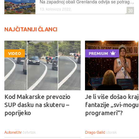
Na zapadnoj obali Grenlanda odvija se potraga za mogućim nalazištima rijetkih metala ili drugih sirovina potrebnih za proizvodnju baterija i ostalih novih tehnoloških proizvoda poput električnih automobila
13. kolovoza 2022.
30
NAJČITANIJI ČLANCI
VIDEO
PREMIUM
Kod Makarske prevozio
Je li više došao kraj
SUP dasku na skuteru –
fantazije „svi-mogu-
poprijeko
programeri“?
Autonet.hr
četvrtak
Drago Galić
utorak