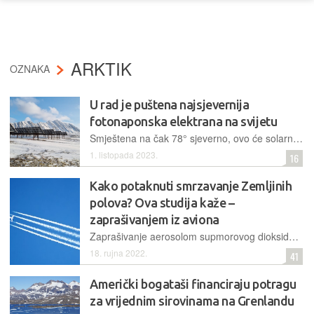
ARKTIK
OZNAKA
U rad je puštena najsjevernija
fotonaponska elektrana na svijetu
Smještena na čak 78° sjeverno, ovo će solarno postrojenje smanjiti lokalne emisije stakleničkih plinova i korištenje nafte na Spitsbergenu, najvećem otoku arhipelaga Svalbard u arktičkom krugu
1. listopada 2023.
16
Kako potaknuti smrzavanje Zemljinih
polova? Ova studija kaže –
zaprašivanjem iz aviona
Zaprašivanje aerosolom supmorovog dioksida iznad polova stvorilo bi "sjenu" nad njima i smanjilo efekte globalnog zatopljenja. Međutim, tehnološki izazovi za takav pothvat i dalje su ogromni
18. rujna 2022.
41
Američki bogataši financiraju potragu
za vrijednim sirovinama na Grenlandu