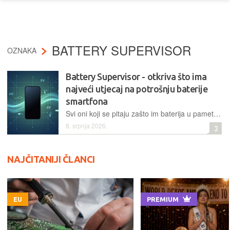
BATTERY SUPERVISOR
OZNAKA
Battery Supervisor - otkriva što ima
najveći utjecaj na potrošnju baterije
smartfona
Svi oni koji se pitaju zašto im baterija u pametnom telefonu odjednom traje kraće, ovo je još jedna aplikacija koja pomaže dati dogovor upravo na to pitanje, nudeći pritom i šačicu drugih korisnih informacija i dijagnostičkih alata...
8. srpnja 2026.
3
NAJČITANIJI ČLANCI
EU
PREMIUM