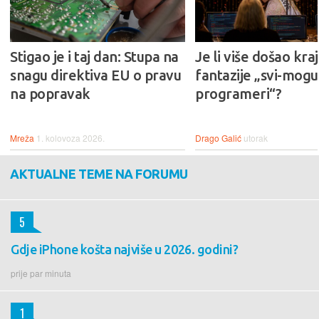
Stigao je i taj dan: Stupa na
Je li više došao kraj
snagu direktiva EU o pravu
fantazije „svi-mogu-
na popravak
programeri“?
Mreža
1. kolovoza 2026.
Drago Galić
utorak
AKTUALNE TEME NA FORUMU
5
Gdje iPhone košta najviše u 2026. godini?
prije par minuta
1