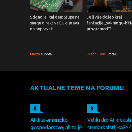
Stigao je i taj dan: Stupa na
Je li više došao kraj
snagu direktiva EU o pravu
fantazije „svi-mogu-biti
na popravak
programeri“?
Mreža
subota
Drago Galić
utorak
AKTUALNE TEME NA FORUMU
9
9
AI drži američko
Veliki dio AI industr
gospodarstvo, ali to je
su marksisti, kaže š