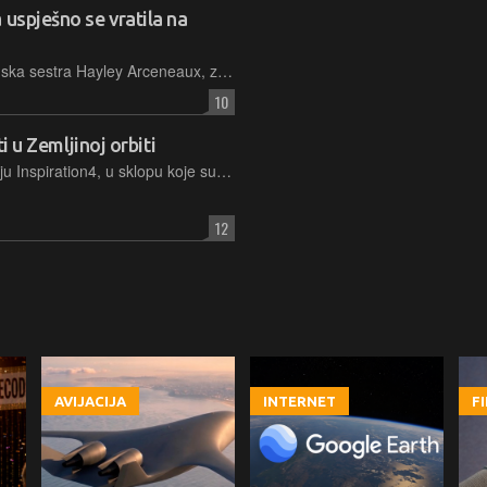
 uspješno se vratila na
Poduzetnik Jared Isaacman, medicinska sestra Hayley Arceneaux, znanstvenica Sian Proctor i avioinženjer Chris Sembroski, postali su prva posada u svemiru bez profesionalne astronautske obuke
10
ti u Zemljinoj orbiti
SpaceX je protekle noći lansirao misiju Inspiration4, u sklopu koje su putničkom kapsulom na trodnevno orbitiranje oko Zemlje poslani ljudi koji, prvi puta ikada, nisu astronauti već imaju samo osnovni trening
12
AVIJACIJA
INTERNET
F