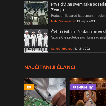
Prva civilna svemirska posada
Zemlju
Matej Markovinović
19. rujna 2021.
Četiri civila tri će dana proves
Sandro Vrbanus
16. rujna 2021.
NAJČITANIJI ČLANCI
EU
PREMIUM