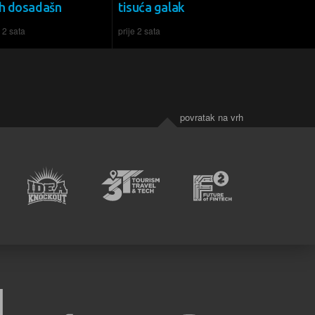
ih dosadašn
tisuća galak
e 2 sata
prije 2 sata
povratak na vrh