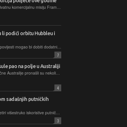
icija polijeće ove godine
SpaceX će krajem godine lansirati privatnu komercijalnu misiju Fram2, u kojoj će četvero civila orbitirati oko Zemlje u polarnoj orbiti, što nikad dosad nije učinjeno
li podići orbitu Hubbleu i
Najdugovječniji svemirski teleskop u povijesti mogao bi dobiti dodatnih 15 do 20 godina "života", u slučaju da uspije misija podizanja njegove orbite. K tome, NASA-u to ne bi ništa koštalo
7
le pao na polje u Australiji
Farmeri u zabačenom dijelu jugoistočne Australije pronašli su nekoliko dijelova svemirskog otpada, za koji se smatra da je tamo došao kao ostatak putničke kapsule Crew Dragon
4
om sadašnjih putničkih
Sveukupno će u upotrebi ostati tek četiri višestruko iskoristive putničke svemirske kapsule Crew Dragon, namijenjene lansiranju raketom Falcon 9, a sve buduće napore usmjerit će ka novoj letjelici
3