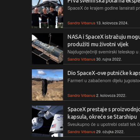
Prva svemirska polarna eksped
Sandro Vrbanus
13. kolovoza 2024.
NASA i SpaceX istražuju mogu 
produžiti mu životni vijek
Sandro Vrbanus
30. rujna 2022.
Dio SpaceX-ove putničke kapsu
Sandro Vrbanus
2. kolovoza 2022.
SpaceX prestaje s proizvodnj
kapsula, okreće se Starshipu
Sandro Vrbanus
29. ožujka 2022.