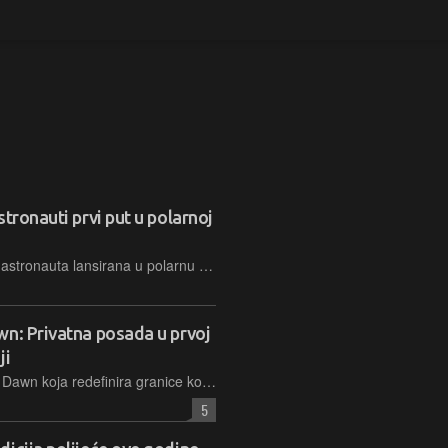
tronauti prvi put u polarnoj
Prvi put u povijesti ljudska je posada astronauta lansirana u polarnu orbitu. Misija SpaceX-a Fram2 civilni je istraživački projekt tijekom kojeg će biti obavljeno preko 20 znanstvenih eksperimenata
wn: Privatna posada u prvoj
ji
Lansirana SpaceX-ova misija Polaris Dawn koja redefinira granice komercijalnog istraživanja svemira. Planirana je prva komercijalna šetnja svemirom i dostizanje najviše Zemljine orbite od ere Apolla.
5