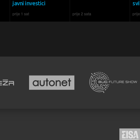
javni investici
sv
prije 1 sat
prije 2 sata
prij