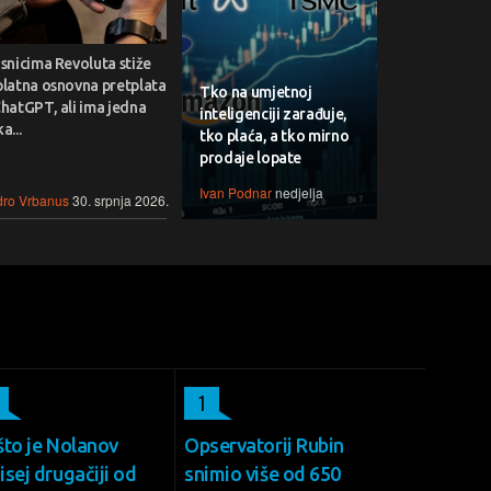
snicima Revoluta stiže
platna osnovna pretplata
Tko na umjetnoj
hatGPT, ali ima jedna
inteligenciji zarađuje,
a...
tko plaća, a tko mirno
prodaje lopate
Ivan Podnar
nedjelja
ro Vrbanus
30. srpnja 2026.
4
1
što je Nolanov
Opservatorij Rubin
sej drugačiji od
snimio više od 650