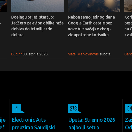
Boeingu prijeti startup:
Nakon samo jednog dana
Kori
-
JetZero za avion oblika raže
Google Earth ostaje bez
bes
dobiva do tri milijarde
nove AI značajke zbog -
na C
dolara
zloupotrebe korisnika
kvak
Bug.hr
30. srpnja 2026.
Matej Markovinović
subota
Sand
4
273
5
ije
Electronic Arts
Uputa: Stremio 2026
Za
ef
preuzima Saudijski
najbolji setup
Odi