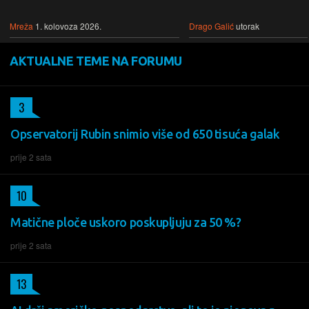
Mreža
1. kolovoza 2026.
Drago Galić
utorak
AKTUALNE TEME NA FORUMU
3
Opservatorij Rubin snimio više od 650 tisuća galak
prije 2 sata
10
Matične ploče uskoro poskupljuju za 50 %?
prije 2 sata
13