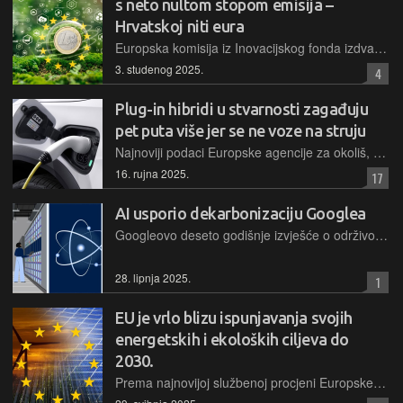
s neto nultom stopom emisija –
Hrvatskoj niti eura
Europska komisija iz Inovacijskog fonda izdvaja 2,9 milijardi eura za 61 projekt tehnologije s nultom neto stopom emisija. Financijska sredstva dolaze od prihoda iz sustava EU-a za trgovanje emisijama
3. studenog 2025.
4
Plug-in hibridi u stvarnosti zagađuju
pet puta više jer se ne voze na struju
Najnoviji podaci Europske agencije za okoliš, prikupljeni s više od 800.000 vozila, pokazuju da stvarna potrošnja i emisije plug-in hibrida drastično odstupaju od laboratorijskih testova
16. rujna 2025.
17
AI usporio dekarbonizaciju Googlea
Googleovo deseto godišnje izvješće o održivom poslovanju ističe korake bitne u kontekstu povećanja potrošnje energije i emisija stakleničkih plinova, do čega je došlo zbog primjene AI tehnologija
28. lipnja 2025.
1
EU je vrlo blizu ispunjavanja svojih
energetskih i ekoloških ciljeva do
2030.
Prema najnovijoj službenoj procjeni Europske komisije i njenih stručni tijela, države članice EU-a postigle su značajan napredak u postizanju energetskih i klimatskih ciljeva u pogledu emisija i obnovljivih izvora