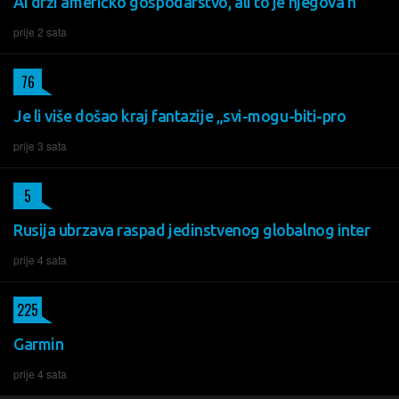
AI drži američko gospodarstvo, ali to je njegova n
prije 2 sata
76
Je li više došao kraj fantazije „svi-mogu-biti-pro
prije 3 sata
5
Rusija ubrzava raspad jedinstvenog globalnog inter
prije 4 sata
225
Garmin
prije 4 sata