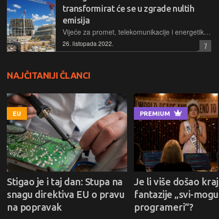
transformirat će se u zgrade nultih
emisija
Vijeće za promet, telekomunikacije i energetiku donijelo je prijedlog prema kojem bi sve zgrade u EU, kao neki od najvećih generatora stakleničkih plinova, postale zgrade nultih emisija do 2050. godine
26. listopada 2022.
7
NAJČITANIJI ČLANCI
EU
PREMIUM
Stigao je i taj dan: Stupa na
Je li više došao kraj
snagu direktiva EU o pravu
fantazije „svi-mogu-
na popravak
programeri“?