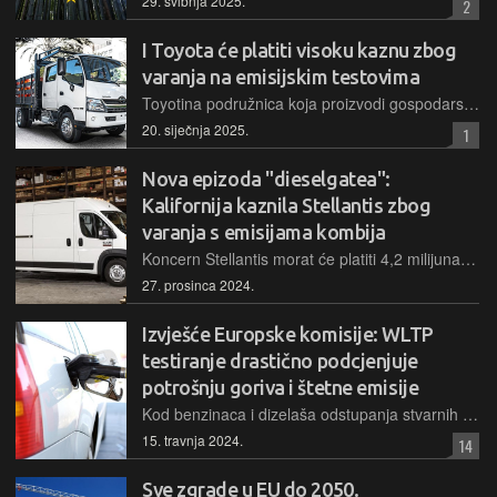
29. svibnja 2025.
2
I Toyota će platiti visoku kaznu zbog
varanja na emisijskim testovima
Toyotina podružnica koja proizvodi gospodarska vozila, Hino, nagodila se s američkim vlastima, kojima će morati platiti čak 1,6 milijardi dolara zbog svojeg doprinosa u aferi "dieselgate"
20. siječnja 2025.
1
Nova epizoda "dieselgatea":
Kalifornija kaznila Stellantis zbog
varanja s emisijama kombija
Koncern Stellantis morat će platiti 4,2 milijuna dolara jer je namještao emisijske vrijednosti za svoje dizelske modele dostavnih vozila, a morat će i povući one koji i dalje krše propise
27. prosinca 2024.
Izvješće Europske komisije: WLTP
testiranje drastično podcjenjuje
potrošnju goriva i štetne emisije
Kod benzinaca i dizelaša odstupanja stvarnih emisija od onih "službenih" su oko 20%, dok plug-in hibridi zagađuju i do 3,5 puta više, nego što to procjenjuje standardizirana metodologija
15. travnja 2024.
14
Sve zgrade u EU do 2050.