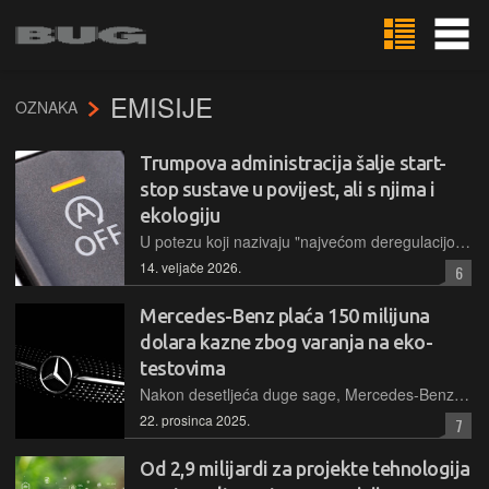
EMISIJE
OZNAKA
Trumpova administracija šalje start-
stop sustave u povijest, ali s njima i
ekologiju
U potezu koji nazivaju "najvećom deregulacijom u američkoj povijesti", agencija za zaštitu okoliša SAD-a ukinula je niz ekoloških propisa za automobilsku industriju, ali i omraženu start-stop tehnologiju
14. veljače 2026.
6
Mercedes-Benz plaća 150 milijuna
dolara kazne zbog varanja na eko-
testovima
Nakon desetljeća duge sage, Mercedes-Benz pristao je na nagodbu tešku do 150 milijuna dolara s američkim saveznim državama zbog korištenja spornih softverskih uređaja za lažiranje emisija
22. prosinca 2025.
7
Od 2,9 milijardi za projekte tehnologija