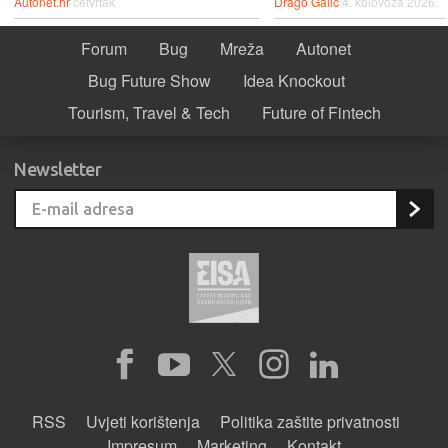
Autonet.hr
četvrtak
Drago Galić
4. kolovoza 2026.
Forum
Bug
Mreža
Autonet
Bug Future Show
Idea Knockout
Tourism, Travel & Tech
Future of Fintech
Newsletter
RSS
Uvjeti korištenja
Politika zaštite privatnosti
Impresum
Marketing
Kontakt