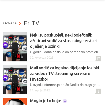
F1 TV
OZNAKA
Neki su poskupjeli, neki pojeftinili:
ažurirani vodič za streaming servise i
dijeljenje lozinki
U godinu dana došlo je do određenih promjena na tržištu video streaminga. Donosimo aktualni pregled streaming servisa dostupnih u Hrvatskoj, uz nove cijene i uvjete dijeljenja pristupa s prijateljima
30. kolovoza 2023.
17
Mali vodič za legalno dijeljenje lozinki
za video i TV streaming servise u
Hrvatskoj
U svjetlu informacije da će Netflix do kraja godine postrožiti pravila i uvesti naplatu za dijeljenje lozinki, donosimo pregled ostalih streaming servisa i njihovih pravila oko dijeljenja pristupa s drugima
24. srpnja 2022.
7
Moglo je to bolje