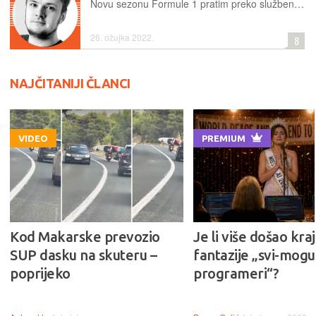
Novu sezonu Formule 1 pratim preko službene usluge F1 TV Pro, za koju mi se zasad čini da više nudi na papiru, nego u praksi
26. ožujka 2022.
8
NAJČITANIJI ČLANCI
VIDEO
PREMIUM
Kod Makarske prevozio
Je li više došao kraj
SUP dasku na skuteru –
fantazije „svi-mogu-
poprijeko
programeri“?