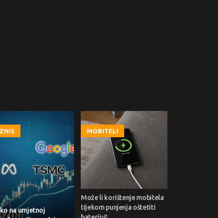
IZNIS
MOBITELI
Može li korištenje mobitela
tijekom punjenja oštetiti
ko na umjetnoj
bateriju?