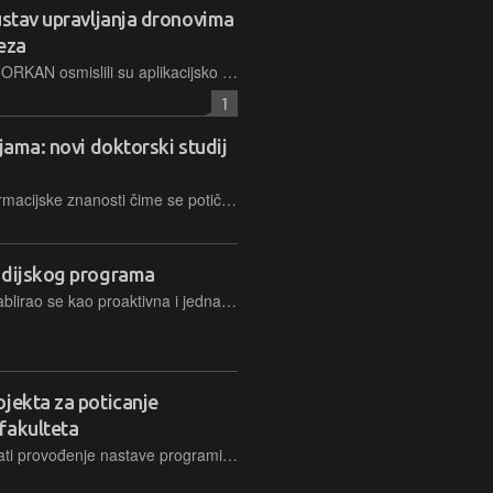
ustav upravljanja dronovima
jeza
Stručnjaci s FOI-ja u sklopu projekta ORKAN osmislili su aplikacijsko rješenje za upravljanje konstelacijom dronova i lociranje pilota uljeznog drona
1
jama: novi doktorski studij
Novi studij povezuje ekonomiju i informacijske znanosti čime se potiče stvaranje novih interdisciplinarnih znanja stručnjaka na nacionalnoj i međunarodnoj razini
udijskog programa
Fakultet organizacije i informatike etablirao se kao proaktivna i jedna od vodećih institucija u akademskom obrazovanju, a posebno u IT industriji
jekta za poticanje
fakulteta
Projektom OOP4FUN želi se poboljšati provođenje nastave programiranja te potaknuti srednjoškolce da promjene svoju percepciju o programiranju i upišu STEM fakultete