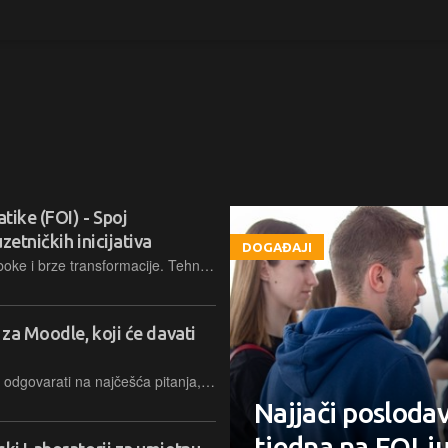
atike (FOI) - Spoj
zetničkih inicijativa
DOGAĐAJI
Hrvatsko tržište rada prolazi kroz duboke i brze transformacije. Tehnologija, umjetna inteligencija i digitalna ekonomija sve brže redefiniraju kompetencije koje poslodavci traže, dok poduzeća sve više traže stručnjake koji istovremeno razumiju tehnologiju, poslovne procese i strateške izazove tržišta. U takvom okruženju, interdisciplinarni stručnjaci s agilnim, fleksibilnim i inovativnim pristupom postaju ključni za uspjeh modernih organizacija.
 za Moodle, koji će davati
Pametni asistent moći će studentima odgovarati na najčešća pitanja, a budući da u pozadini stoji ChatGPT bit će i cjenovno pristupačan svima te lak za korištenje
Najjači poslodav
tjedna na FOI-j