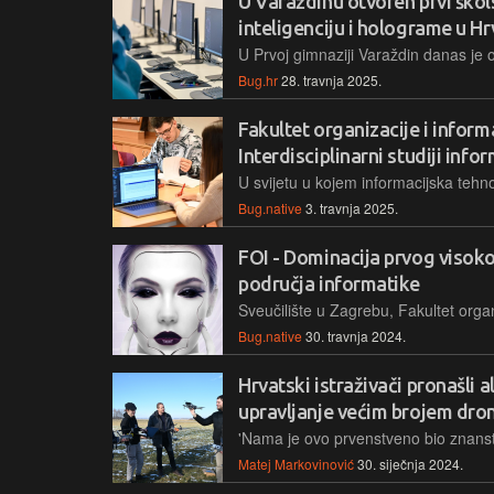
U Varaždinu otvoren prvi škol
inteligenciju i holograme u H
Bug.hr
28. travnja 2025.
Fakultet organizacije i informa
Interdisciplinarni studiji inf
Bug.native
3. travnja 2025.
FOI - Dominacija prvog visoko
područja informatike
Bug.native
30. travnja 2024.
Hrvatski istraživači pronašli 
upravljanje većim brojem dro
Matej Markovinović
30. siječnja 2024.