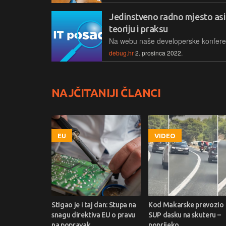
Jedinstveno radno mjesto asi
teoriju i praksu
debug.hr
2. prosinca 2022.
NAJČITANIJI ČLANCI
EU
VIDEO
Stigao je i taj dan: Stupa na
Kod Makarske prevozio
snagu direktiva EU o pravu
SUP dasku na skuteru –
na popravak
poprijeko