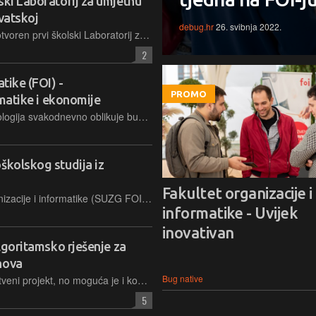
ski Laboratorij za umjetnu
rvatskoj
debug.hr
26. svibnja 2022.
U Prvoj gimnaziji Varaždin danas je otvoren prvi školski Laboratorij za umjetnu inteligenciju i holograme u Hrvatskoj, koji će djelovati u sklopu tamošnjeg Centra izvrsnosti iz informatike te u suradnji s FOI-jem
2
tike (FOI) -
PROMO
ormatike i ekonomije
U svijetu u kojem informacijska tehnologija svakodnevno oblikuje budućnost, izbor pravog fakulteta ključan je za profesionalni uspjeh. Ako tražite mjesto koje spaja vrhunsku teorijsku podlogu s praktičnim iskustvom i snažnom povezanošću s industrijom, Fakultet organizacije i informatike (FOI), sastavnica Sveučilišta u Zagrebu, najbolji je izbor
školskog studija iz
Fakultet organizacije i
Sveučilište u Zagrebu, Fakultet organizacije i informatike (SUZG FOI) u Varaždinu, kao vodeća visokoškolska ustanova iz područja informatike i računalstva u regiji, ističe se prema svojoj sposobnosti obrazovanja najdeficitarnijih kadrova na tržištu rada
informatike - Uvijek
inovativan
algoritamsko rješenje za
nova
Bug native
'Nama je ovo prvenstveno bio znanstveni projekt, no moguća je i komercijalizacija među svima onima koji se bave nekom vrstom monitoringa okoline', kaže voditelj istraživačkog tima Neven Vrček
5