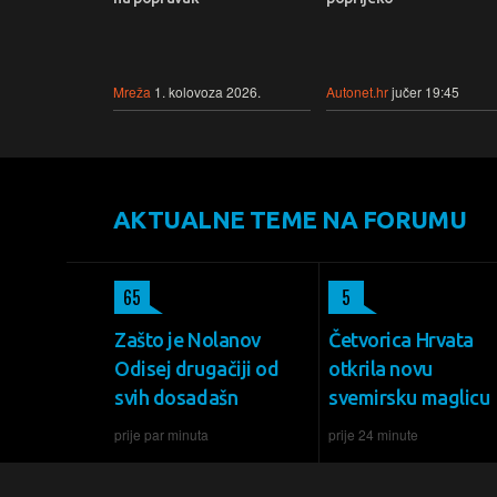
Mreža
1. kolovoza 2026.
Autonet.hr
jučer 19:45
AKTUALNE TEME NA FORUMU
65
5
Zašto je Nolanov
Četvorica Hrvata
Odisej drugačiji od
otkrila novu
svih dosadašn
svemirsku maglicu
prije par minuta
prije 24 minute