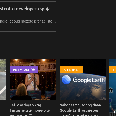
stenta i developera spaja
Na webu naše developerske konferencije .debug možete pronaći stotinjak otvorenih oglasa za pozicije kod najboljih domaćih IT kompanija. Danas ističemo oglas koji spaja znanstvenu i praktičnu karijeru
PREMIUM
INTERNET
B
Je li više došao kraj
Nakon samo jednog dana
fantazije „svi-mogu-biti-
Google Earth ostaje bez
T
programeri“?
nove AI značajke zbog -