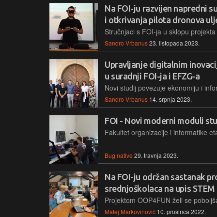
Na FOI-ju razvijen napredni s
i otkrivanja pilota dronova ul
Sandro Vrbanus
23. listopada 2023.
Upravljanje digitalnim inovaci
u suradnji FOI-ja i EFZG-a
Sandro Vrbanus
14. srpnja 2023.
FOI - Novi moderni moduli st
Bug native
29. travnja 2023.
Na FOI-ju održan sastanak pro
srednjoškolaca na upis STEM 
Matej Markovinović
10. prosinca 2022.