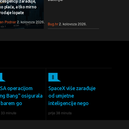
nteligenciji zarađuje,
ko plaća, a tko mirno
rodaje lopate
van Podnar
2. kolovoza 2026.
Bug.hr
2. kolovoza 2026.
8
SA operacijom
SpaceX više zarađuje
ing Bang" osigurala
od umjetne
š barem go
inteligencije nego
e 33 minute
prije 38 minuta