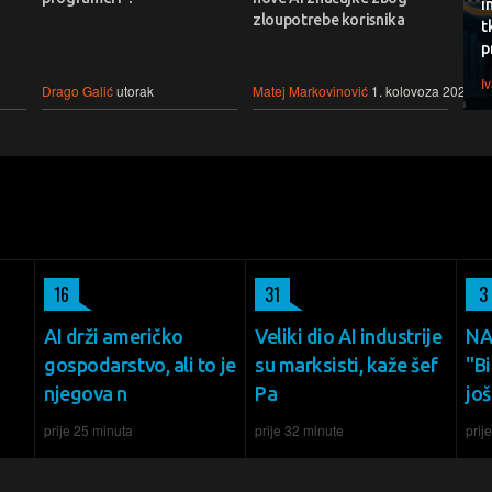
i
zloupotrebe korisnika
t
p
I
Drago Galić
utorak
Matej Markovinović
1. kolovoza 2026.
16
31
3
AI drži američko
Veliki dio AI industrije
NA
gospodarstvo, ali to je
su marksisti, kaže šef
"B
njegova n
Pa
jo
prije 25 minuta
prije 32 minute
prij