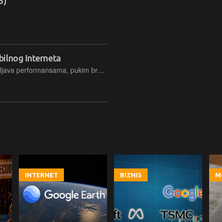
5)
ilnog Interneta
Teltonikin vrhunski 5G router oduševljava performansama, pukim brojem mogućnosti, ali i, posve neočekivano, jednostavnošću korištenja
INTERNET
BIZNIS
M