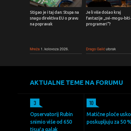
Stigao je i taj dan: Stupa na
Je li više došao kraj
snagu direktiva EU o pravu
fantazije „svi-mogu-biti
na popravak
programeri“?
Mreža
1. kolovoza 2026.
Drago Galić
utorak
AKTUALNE TEME NA FORUMU
3
10
Opservatorij Rubin
Matične ploče usk
snimio više od 650
poskupljuju za 50 
tisuća galak