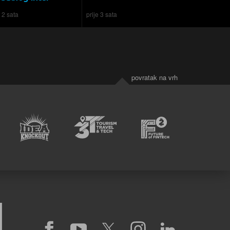
e 2 sata
prije 3 sata
povratak na vrh