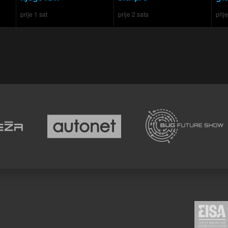
prije 1 sat
prije 2 sata
prij