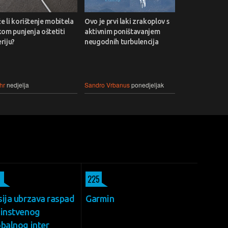
 li korištenje mobitela
Ovo je prvi laki zrakoplov s
kom punjenja oštetiti
aktivnim poništavanjem
riju?
neugodnih turbulencija
hr
nedjelja
Sandro Vrbanus
ponedjeljak
225
sija ubrzava raspad
Garmin
dinstvenog
obalnog inter