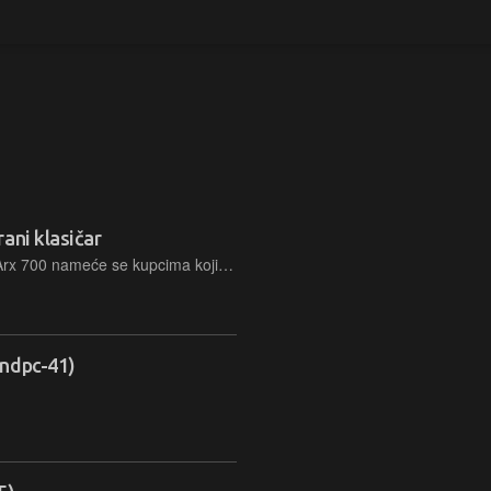
ani klasičar
Svojim smirenim dizajnom, Endorfy Arx 700 nameće se kupcima kojima je opremljenost i funkcionalnost visoko na listi prioriteta
endpc-41)