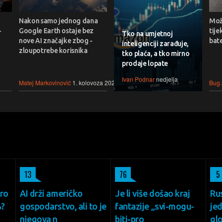
Nakon samo jednog dana
Može
-
Google Earth ostaje bez
tije
Tko na umjetnoj
nove AI značajke zbog -
bate
inteligenciji zarađuje,
zloupotrebe korisnika
tko plaća, a tko mirno
prodaje lopate
Ivan Podnar
nedjelja
Matej Markovinović
1. kolovoza 2026.
Bug.
13
76
5
oro
AI drži američko
Je li više došao kraj
Ru
%?
gospodarstvo, ali to je
fantazije „svi-mogu-
je
njegova n
biti-pro
gl