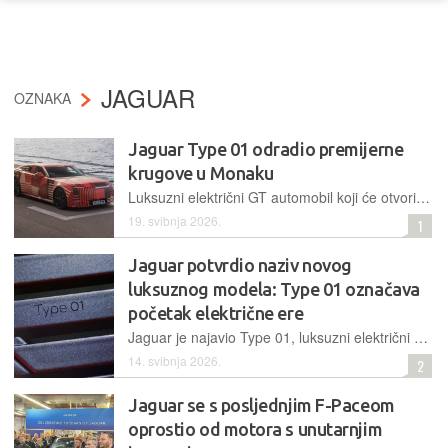
JAGUAR
OZNAKA
Jaguar Type 01 odradio premijerne
krugove u Monaku
Luksuzni električni GT automobil koji će otvoriti novu eru Jaguara te spasiti ili pokopati tu marku, predstavio se javnosti debelo omotan u kamuflažnu foliju uoči utrke Formula E
19. svibnja 2026.
1
Jaguar potvrdio naziv novog
luksuznog modela: Type 01 označava
početak električne ere
Jaguar je najavio Type 01, luksuzni električni GT četverosjed s više od 1.000 KS, koji simbolizira potpuni "reset" te marke i početak nove generacije vozila s nultom emisijom štetnih plinova
14. svibnja 2026.
2
Jaguar se s posljednjim F-Paceom
oprostio od motora s unutarnjim