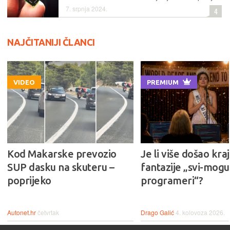
7. srpnja 2024.
4
NAJČITANIJI ČLANCI
VIDEO
PREMIUM
Kod Makarske prevozio
Je li više došao kraj
SUP dasku na skuteru –
fantazije „svi-mogu-
poprijeko
programeri“?
Autonet.hr
četvrtak
Drago Galić
4. kolovoza 2026.