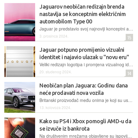
Jaguarov neobičan redizajn brenda
nastavlja se konceptnim električnim
automobilom Type 00
Jaguar je predstavio svoj najnoviji konceptni automobil Type 00 na Miami Art Weeku, kojim je šokirao medije i automobilsku industriju. Ovo predstavljanje dolazi nakon kontroverzne kampanje rebrendiranja koja je pokrenula široku raspravu i kritike na društvenim mrežama...
3. prosinca 2024.
15
Jaguar potpuno promijenio vizualni
identitet i najavio ulazak u "novu eru"
Veliki redizajn logotipa i promjena vizualnog identiteta nešto je što se posljednjih godina u autoindustriji često događa. Najnoviji primjer je Jaguar, koji također želi modernizirati svoj logotip te općenito dizajn
20. studenog 2024.
14
Neobičan plan Jaguara: Godinu dana
neće prodavati nova vozila
Britanski proizvođač među onima je koji su usporili planove elektrifikacije, ali ne odustaju od prekida proizvodnje klasičnih automobila. Iz tog su razloga došli u raskorak s planovima i donijeli čudnu odluku
13. kolovoza 2024.
Kako su PS4 i Xbox pomogli AMD-u da
se izvuče iz bankrota
Na društvenim mrežama objavljene su ispovijesti dvojice dugogodišnjih direktora AMD-a koji su se prisjetili teških dana kompanije i načina na koji su preživjeli veliku financijsku krizu