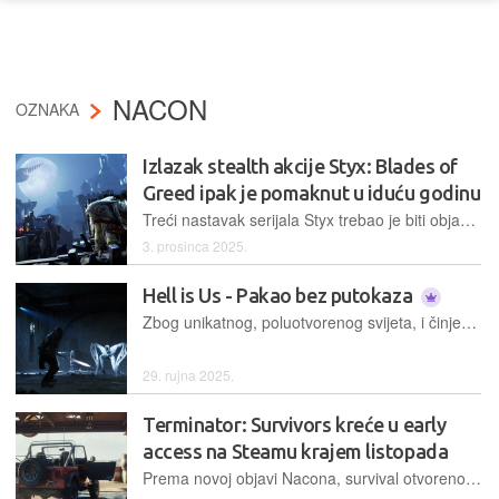
NACON
OZNAKA
Izlazak stealth akcije Styx: Blades of
Greed ipak je pomaknut u iduću godinu
Treći nastavak serijala Styx trebao je biti objavljen ove godine, no kako je kraj blizu, developerima nije preostalo ništa drugo nego objaviti vijest o odgodi
3. prosinca 2025.
Hell is Us - Pakao bez putokaza
Zbog unikatnog, poluotvorenog svijeta, i činjenice da igrači moraju sami voditi bilješke o napretku, Hell is Us u najavama je zvučao unikatno, pa je vrijeme da provjerimo što nas to očekuje u tom paklenom ostvarenju
29. rujna 2025.
Terminator: Survivors kreće u early
access na Steamu krajem listopada
Prema novoj objavi Nacona, survival otvorenog svijeta Terminator: Survivors ćemo imati priliku zaigrati u razvojnoj inačici 24. listopada ukoliko se do tada ništa ne promijeni