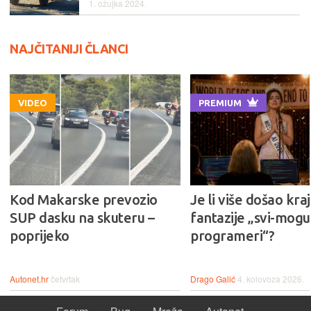
1. ožujka 2024.
NAJČITANIJI ČLANCI
VIDEO
PREMIUM
Kod Makarske prevozio
Je li više došao kraj
SUP dasku na skuteru –
fantazije „svi-mogu-
poprijeko
programeri“?
Autonet.hr
četvrtak
Drago Galić
4. kolovoza 2026.