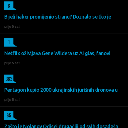
8
Bijeli haker promijenio stranu? Doznalo se tko je
prije 5 sati
1
Netflix oživljava Gene Wildera uz AI glas, fanovi
prije 5 sati
383
Pentagon kupio 2000 ukrajinskih jurišnih dronova u
prije 5 sati
65
Zašto je Nolanov Odisej drugačiji od svih dosadašn