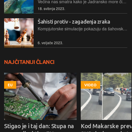
Većina nas smatra kako je Jadransko more čisto. Međutim, nedavno je neobično jaka oseka spustila razinu mora i iznijela na vidjelo izgled podmorja uz obalu. Našlo se tu koječega, od odbačenih automobilskih guma, do plastičnih boca. Kako je Jadransko more u dobroj mjeri zatvoreno more, u njemu nema velike visinske razlike između plime i oseke pa se takve pojave rijetko javljaju
18. svibnja 2023.
Šahisti protiv - zagađenja zraka
Kompjutorske simulacije pokazuju da šahovski majstori vuku lošije poteze kad je zrak loš, što ukazuje na negativan učinak zagađenja na kognitivne sposobnosti
6. veljače 2023.
NAJČITANIJI ČLANCI
EU
VIDEO
Stigao je i taj dan: Stupa na
Kod Makarske prev