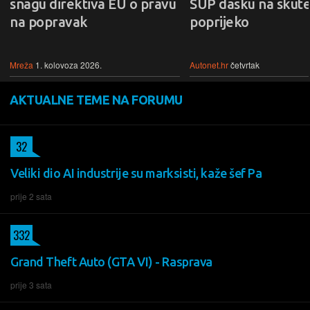
snagu direktiva EU o pravu
SUP dasku na skute
na popravak
poprijeko
Mreža
1. kolovoza 2026.
Autonet.hr
četvrtak
AKTUALNE TEME NA FORUMU
32
Veliki dio AI industrije su marksisti, kaže šef Pa
prije 2 sata
332
Grand Theft Auto (GTA VI) - Rasprava
prije 3 sata