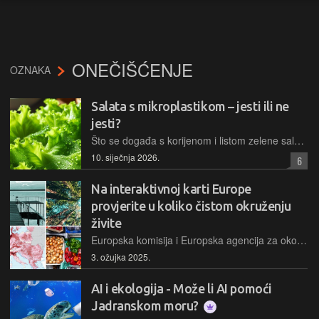
ONEČIŠĆENJE
OZNAKA
Salata s mikroplastikom – jesti ili ne
jesti?
Što se događa s korijenom i listom zelene salate ako se uzgaja na tlu onečišćenom mikroplastikom? Odgovor na to pitanje daje istraživanje poljskih znanstvenika.
10. siječnja 2026.
6
Na interaktivnoj karti Europe
provjerite u koliko čistom okruženju
živite
Europska komisija i Europska agencija za okoliš objavile su drugo izvješće o praćenju i izgledima za postizanje nulte stope onečišćenja te ga popratile prikazom napretka u postizanju čišćeg zraka vode i tla
3. ožujka 2025.
AI i ekologija - Može li AI pomoći
Jadranskom moru?