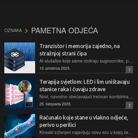
PAMETNA ODJEĆA
OZNAKA
Tranzistor i memorija zajedno, na
stražnjoj strani čipa
AI slušalice koje same izoliraju sugovornike, prijenosni kvantni radio uređaji i elektroničke zakrpe za pametnu odjeću neki su od projekata predstavljenih početkom prosinca
13. prosinca 2025.
1
Terapija svjetlom: LED i lim uništavaju
stanice raka i čuvaju zdrave
Novi, navodno obećavajući tretman kombinira LED i nanopahuljice kositra kako bi neutralizirao stanice raka, zaštitio one zdrave i izbjegao bolne nuspojave
25. listopada 2025.
2
Računalo koje stane u vlakno odjeće,
perivo u perilici
Kineski inženjeri najavljuju novu eru u kojoj će elektronika biti nevidljivo utkana u našu svakodnevnu odjeću