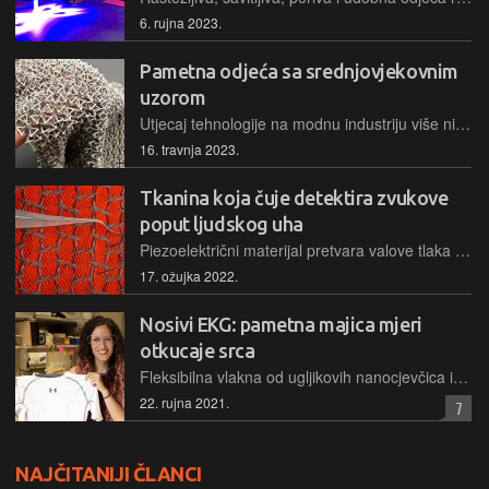
6. rujna 2023.
Pametna odjeća sa srednjovjekovnim
uzorom
Utjecaj tehnologije na modnu industriju više nije ograničen na dizajn i proizvodno okruženje odjeće, sada tehnologija postaje dio samog tekstila
16. travnja 2023.
Tkanina koja čuje detektira zvukove
poput ljudskog uha
Piezoelektrični materijal pretvara valove tlaka na čujnim frekvencijama u mehaničke vibracije koje se zatim obrađuju u električne signale
17. ožujka 2022.
Nosivi EKG: pametna majica mjeri
otkucaje srca
Fleksibilna vlakna od ugljikovih nanocjevčica istraživači sa Sveučilišta Rice utkali su u odjeću i tako dobili EKG uređaj koji uvijek možete nositi na sebi
22. rujna 2021.
7
NAJČITANIJI ČLANCI