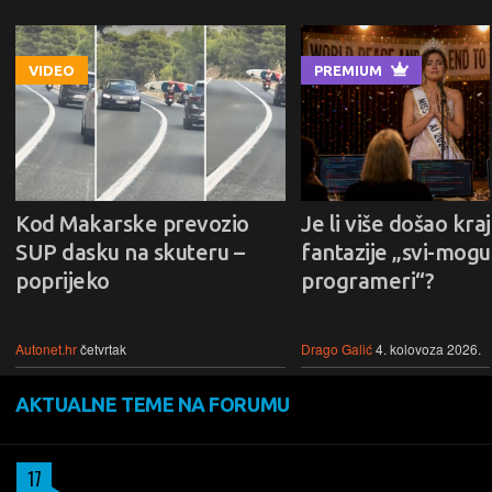
VIDEO
PREMIUM
Kod Makarske prevozio
Je li više došao kraj
SUP dasku na skuteru –
fantazije „svi-mogu-
poprijeko
programeri“?
Autonet.hr
četvrtak
Drago Galić
4. kolovoza 2026.
AKTUALNE TEME NA FORUMU
17