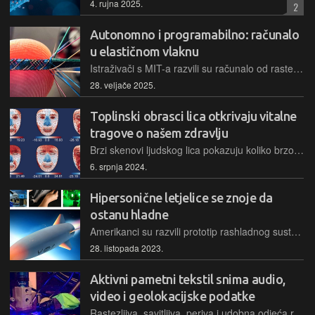
4. rujna 2025.
2
Autonomno i programabilno: računalo
u elastičnom vlaknu
Istraživači s MIT-a razvili su računalo od rastezljivih vlakana i nekoliko njih umrežili u odjevni predmet koji uči identificirati fizičke aktivnosti
28. veljače 2025.
Toplinski obrasci lica otkrivaju vitalne
tragove o našem zdravlju
Brzi skenovi ljudskog lica pokazuju koliko brzo starite i postoji li rizik od razvoja određenih bolesti
6. srpnja 2024.
Hipersonične letjelice se znoje da
ostanu hladne
Amerikanci su razvili prototip rashladnog sustava koji oponaša prirodni način regulacije topline ljudskog tijela
28. listopada 2023.
Aktivni pametni tekstil snima audio,
video i geolokacijske podatke
Rastezljiva, savitljiva, periva i udobna odjeća razvija se u okviru višemilijunskog projekta Odjela za napredno istraživanje i razvoj američke Nacionalne obavještajne službe