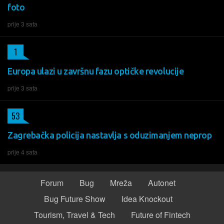
foto
prije 3 sata
1
Europa ulazi u završnu fazu optičke revolucije
prije 3 sata
53
Zagrebačka policija nastavlja s oduzimanjem neprop
prije 4 sata
Forum
Bug
Mreža
Autonet
Bug Future Show
Idea Knockout
Tourism, Travel & Tech
Future of Fintech