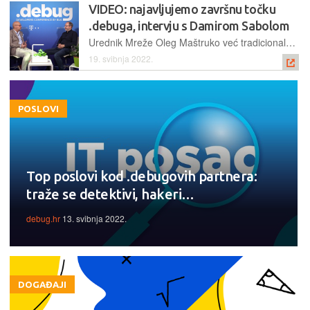
VIDEO: najavljujemo završnu točku
.debuga, intervju s Damirom Sabolom
Urednik Mreže Oleg Maštruko već tradicionalno će zatvoriti program na glavnoj pozornici .debuga svojim intervjuom. Ove godine razgovarat će s doajenom IT scene u Hrvata, Damirom Sabolom
19. svibnja 2022.
POSLOVI
Top poslovi kod .debugovih partnera:
traže se detektivi, hakeri…
debug.hr
13. svibnja 2022.
DOGAĐAJI