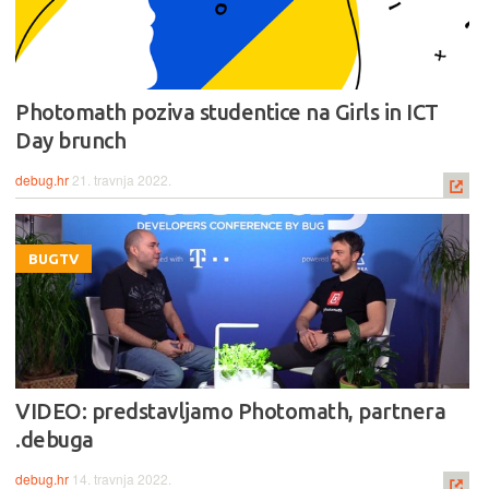
Photomath poziva studentice na Girls in ICT
Day brunch
debug.hr
21. travnja 2022.
BUGTV
VIDEO: predstavljamo Photomath, partnera
.debuga
debug.hr
14. travnja 2022.