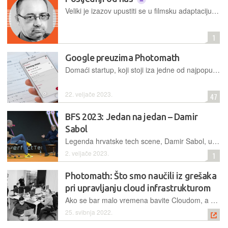
Veliki je izazov upustiti se u filmsku adaptaciju kompleksnih romana, a možda je još zahtjevniji zadatak ekranizirati slojevitu videoigru, s kompliciranom pričom, koja gamerima pruža iskustvo interakcije i „proživljavanja“ radnje
1
Google preuzima Photomath
Domaći startup, koji stoji iza jedne od najpopularnijih edukativnih aplikacija na svijetu, Photomath, meta je preuzimanja, i to od strane Googlea
22. veljače 2023.
47
BFS 2023: Jedan na jedan – Damir
Sabol
Legenda hrvatske tech scene, Damir Sabol, u intervjuu jedan na jedan na pozornici BFS-a govorio je o aktualnim tehnološkim temama i onima na koje će naglasak biti u bližoj budućnosti
2. veljače 2023.
1
Photomath: Što smo naučili iz grešaka
pri upravljanju cloud infrastrukturom
Ako se bar malo vremena bavite Cloudom, a pogotovo infrastrukturom na cloudu, sigurno ste čuli popularne fraze i savjete: odvoji okoline, zero-trust security itd. Ukoliko se držite ovih principa, vaš život u Cloudu će uglavnom biti bezbolan
25. svibnja 2022.