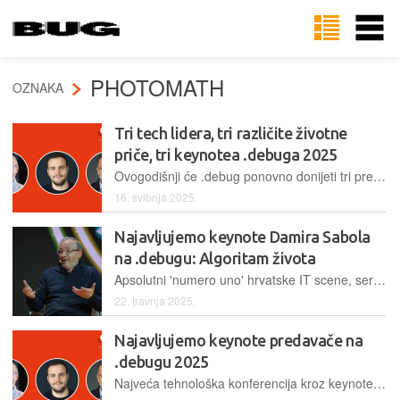
PHOTOMATH
OZNAKA
Tri tech lidera, tri različite životne
priče, tri keynotea .debuga 2025
Ovogodišnji će .debug ponovno donijeti tri predavanja utjecajnih i poznatih osoba iz domaće tech zajednice. Osnivači Spana, Photomatha i Gideona podijelit će s publikom brojne sočne detalje
16. svibnja 2025.
Najavljujemo keynote Damira Sabola
na .debugu: Algoritam života
Apsolutni 'numero uno' hrvatske IT scene, serijski uspješan tech poduzetnik i investitor, tvorac Iskon Interneta, Microblinka i Photomatha svoju će životnu i poslovnu priču ispričati samo na .debugu
22. travnja 2025.
Najavljujemo keynote predavače na
.debugu 2025
Najveća tehnološka konferencija kroz keynote predavanja redovito predstavlja velika imena ICT zajednice. Ništa drugačije neće biti niti ovaj put, kad nam dolaze prvi ljudi Spana, Photomatha i Gideona