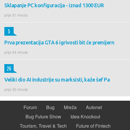
Sklapanje PC konfiguracija - iznad 1300 EUR
prije 31 minutu
5
Prva prezentacija GTA 6 igrivosti bit će premijern
prije 34 minute
26
Veliki dio AI industrije su marksisti, kaže šef Pa
prije 35 minuta
Forum
Bug
Mreža
Autonet
Bug Future Show
Idea Knockout
Tourism, Travel & Tech
Future of Fintech