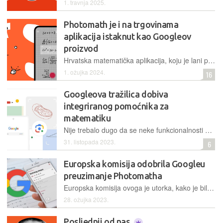
1. travnja 2025.
Photomath je i na trgovinama
aplikacija istaknut kao Googleov
proizvod
Hrvatska matematička aplikacija, koju je lani preuzeo Google, od sada je na njihovom Play Storeu i Appleovom App Storeu integrirana pod zajednički developerski krov novog vlasnika
1. ožujka 2024.
16
Googleova tražilica dobiva
integriranog pomoćnika za
matematiku
Nije trebalo dugo da se neke funkcionalnosti Photomatha, preuzetoga ovoga proljeća, nađu i u Googleovim najkorištenijim proizvodima, s milijardama korisnika diljem svijeta
31. listopada 2023.
6
Europska komisija odobrila Googleu
preuzimanje Photomatha
Europska komisija ovoga je utorka, kako je bilo i očekivano, bezuvjetno odobrila pripajanje hrvatske tech kompanije Photomath divu Silicijske doline, Googleu
28. ožujka 2023.
Posljednji od nas