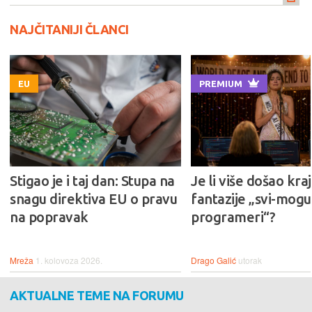
NAJČITANIJI ČLANCI
EU
PREMIUM
Stigao je i taj dan: Stupa na
Je li više došao kraj
snagu direktiva EU o pravu
fantazije „svi-mogu-
na popravak
programeri“?
Mreža
1. kolovoza 2026.
Drago Galić
utorak
AKTUALNE TEME NA FORUMU