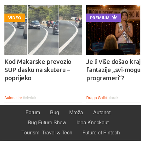
VIDEO
PREMIUM
Kod Makarske prevozio
Je li više došao kraj
SUP dasku na skuteru –
fantazije „svi-mogu-
poprijeko
programeri“?
Autonet.hr
četvrtak
Drago Galić
utorak
Forum
Bug
Mreža
Autonet
Bug Future Show
Idea Knockout
Tourism, Travel & Tech
Future of Fintech