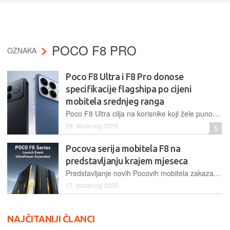
POCO F8 PRO
OZNAKA
Poco F8 Ultra i F8 Pro donose
specifikacije flagshipa po cijeni
mobitela srednjeg ranga
Poco F8 Ultra cilja na korisnike koji žele punokrvno flagship iskustvo po nešto manjoj cijeni, dok je F8 Pro više za one kojima ne smeta prošlogodišnji vodeći SoC
28. studenog 2025.
5
Pocova serija mobitela F8 na
predstavljanju krajem mjeseca
Predstavljanje novih Pocovih mobitela zakazano je za 26. studenoga, a čini se da je fokus na novom audio sustavu kojeg potpisuje Bose
17. studenog 2025.
NAJČITANIJI ČLANCI