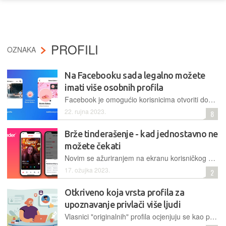
PROFILI
OZNAKA
Na Facebooku sada legalno možete
imati više osobnih profila
Facebook je omogućio korisnicima otvoriti dodatne profile, kojima mogu odvojiti svoje poslovne i privatne kontakte, ili voditi dvostruki digitalni život. Naravno, sve uz poštivanje postojećih pravila
22. rujna 2023.
8
Brže tinderašenje - kad jednostavno ne
možete čekati
Novim se ažuriranjem na ekranu korisničkog profila prikazuju željena vrsta veze, rodni identitet i ciljevi veze. Sve to kako bi se dobilo još više informacija o životu potencijalnog partnera
17. ožujka 2023.
2
Otkriveno koja vrsta profila za
upoznavanje privlači više ljudi
Vlasnici "originalnih" profila ocjenjuju se kao pametniji, zabavniji i simpatičniji