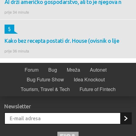
AI drži američko gospodarstvo, ali to je njegova n
prije 34 minute
5
Kako bez recepta postati dr. House (ovisnik o lije
prije 36 minuta
Forum
Bug
Mreža
Autonet
Bug Future Show
Idea Knockout
Tourism, Travel & Tech
Future of Fintech
Newsletter