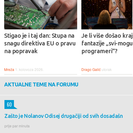
Stigao je i taj dan: Stupa na
Je li više došao kraj
snagu direktiva EU o pravu
fantazije „svi-mogu-
na popravak
programeri“?
Mreža
1. kolovoza 2026.
Drago Galić
utorak
AKTUALNE TEME NA FORUMU
60
Zašto je Nolanov Odisej drugačiji od svih dosadašn
prije par minuta