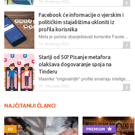
28. studenog 2022.
6
Facebook će informacije o vjerskim i
političkim stajalištima ukloniti iz
profila korisnika
Meta je počela obavještavati korisnike Facebooka da uklanja nekoliko polja iz korisničkih profila kako bi pojednostavnila platformu i učinila je "lakšom za navigaciju"
18. studenog 2022.
7
Stariji od 50? Pisanje metafora
olakšava dogovaranje spoja na
Tinderu
Vlasnike "originalnijih" profila smatraju inteligentnijima, privlačnijima, s boljim smislom za humor i zbog toga će lakše pronaći partnera za izlazak
20. listopada 2022.
8
NAJČITANIJI ČLANCI
EU
PREMIUM