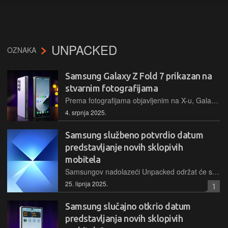
UNPACKED
OZNAKA
Samsung Galaxy Z Fold 7 prikazan na
stvarnim fotografijama
Prema fotografijama objavljenim na X-u, Galaxy Z Fold 7 neće se značajno razlikovati od svoga prethodnika. Moći će ga se kupiti u novoj nijansi plave i blago će biti redizajniran sustav kamere
4. srpnja 2025.
Samsung službeno potvrdio datum
predstavljanje novih sklopivih
mobitela
Samsungov nadolazeći Unpacked održat će se 9. srpnja u Brooklynu u 16 sati po našem vremenu. Sada je službeno i potvrđeno
25. lipnja 2025.
1
Samsung slučajno otkrio datum
predstavljanja novih sklopivih