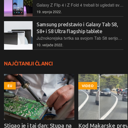
Galaxy Z Flip 4 i Z Fold 4 trebali bi ugledati svjetlo dana 10. kolovoza na Samsungovom velikom Unpacked događanju. Pretpostavlja se da će u prodaju krenuti već dva tjedna nakon predstavljanja
19. srpnja 2022.
Samsung predstavio i Galaxy Tab S8,
S8+ i S8 Ultra flagship tablete
Južnokorejska tvrtka sa svojom Tab S8 serijom želi postaviti novu razinu za Android tablete, a s Ultra modelom izravno konkurirati Appleovom iPadu Pro s M1 procesorom
10. veljače 2022.
NAJČITANIJI ČLANCI
EU
VIDEO
Stigao je i taj dan: Stupa na
Kod Makarske prev