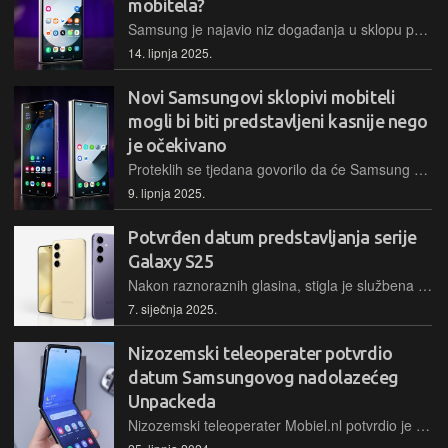
mobitela?
Samsung je najavio niz događanja u sklopu promocije Samsung Healtha za trkače, a prvi će se održati 13. srpnja u New Yorku. Tada bi se mogli predstaviti i novi sklopivi mobiteli
14. lipnja 2025.
Novi Samsungovi sklopivi mobiteli
mogli bi biti predstavljeni kasnije nego
je očekivano
Proteklih se tjedana govorilo da će Samsung predstaviti svoje nove sklopive mobitele na samom početku srpnja, ali čini se da će Unpacked ipak biti pomaknut na sredinu mjeseca
9. lipnja 2025.
Potvrđen datum predstavljanja serije
Galaxy S25
Nakon raznoraznih glasina, stigla je službena potvrda da će serija mobitela Galaxy S25 biti predstavljena 22. siječnja. Događaj će se moći pratiti uživo na društvenim mrežama od 19 sati
7. siječnja 2025.
Nizozemski teleoperater potvrdio
datum Samsungovog nadolazećeg
Unpackeda
Nizozemski teleoperater Mobiel.nl potvrdio je da će se Samsungov nadolazeći Galaxy Unpacked održati 10. srpnja. Očekuje se predstavljanje mnogih noviteta, među kojima je i nova serija sklopivih mobitela