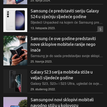
25. lipnja 2024.
Samsung će predstaviti seriju Galaxy
S24 u siječnju sljedeće godine
Sljedeći Unpacked na kojem će Samsung predstaviti seriju mobitela Galaxy S24, održat će se u siječnju sljedeće godine u San Franciscu
13. listopada 2023.
5
Samsung će ove godine predstaviti
nove sklopive mobitele ranije nego
inače
Samsung je do sada predstavljao svoje sklopive mobitele u kolovozu, no pod pritiskom konkurencije, ove godine će se to dogoditi nešto ranije
25. travnja 2023.
Galaxy S23 serija mobitela stiže u
veljači sljedeće godine
Galaxy S23, S23+ i S23 Ultra, ugledat će svjetlo dana na Samsungovom Unpacked događaju u veljači sljedeće godine
29. studenog 2022.
Samsungovi novi sklopivi mobiteli
navodno stižu u kolovozu