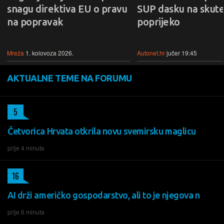
snagu direktiva EU o pravu
SUP dasku na skute
na popravak
poprijeko
Mreža
1. kolovoza 2026.
Autonet.hr
jučer 19:45
AKTUALNE TEME NA FORUMU
5
Četvorica Hrvata otkrila novu svemirsku maglicu
prije 4 minute
16
AI drži američko gospodarstvo, ali to je njegova n
prije 6 minuta