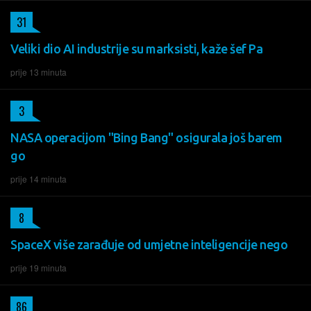
31
Veliki dio AI industrije su marksisti, kaže šef Pa
prije 13 minuta
3
NASA operacijom "Bing Bang" osigurala još barem
go
prije 14 minuta
8
SpaceX više zarađuje od umjetne inteligencije nego
prije 19 minuta
86