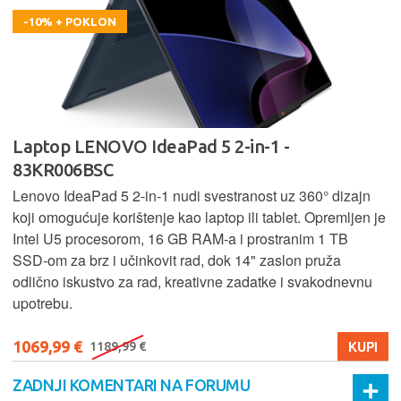
-10% + POKLON
Laptop LENOVO IdeaPad 5 2-in-1 -
83KR006BSC
Lenovo IdeaPad 5 2‑in‑1 nudi svestranost uz 360° dizajn
koji omogućuje korištenje kao laptop ili tablet. Opremljen je
Intel U5 procesorom, 16 GB RAM-a i prostranim 1 TB
SSD‑om za brz i učinkovit rad, dok 14" zaslon pruža
odlično iskustvo za rad, kreativne zadatke i svakodnevnu
upotrebu.
1069,99 €
KUPI
1189,99 €
ZADNJI KOMENTARI NA FORUMU