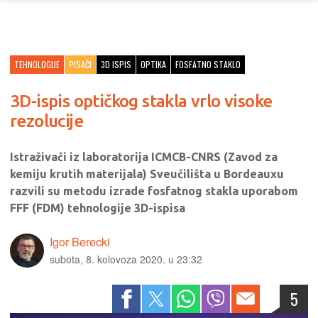
TEHNOLOGIJE
PISAČI
3D ISPIS
OPTIKA
FOSFATNO STAKLO
3D-ispis optičkog stakla vrlo visoke
rezolucije
Istraživači iz laboratorija ICMCB-CNRS (Zavod za
kemiju krutih materijala) Sveučilišta u Bordeauxu
razvili su metodu izrade fosfatnog stakla uporabom
FFF (FDM) tehnologije 3D-ispisa
Igor Berecki
subota, 8. kolovoza 2020. u 23:32
5