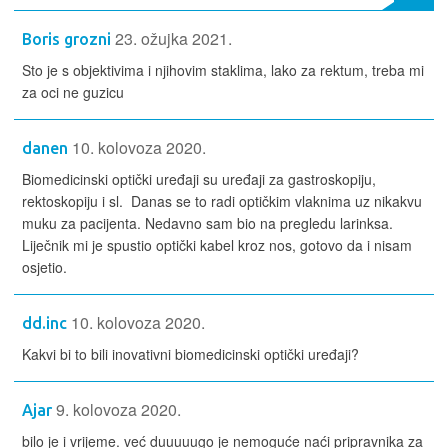
23. ožujka 2021.
Boris grozni
Sto je s objektivima i njihovim staklima, lako za rektum, treba mi
za oci ne guzicu
10. kolovoza 2020.
danen
Biomedicinski optički uređaji su uređaji za gastroskopiju,
rektoskopiju i sl. Danas se to radi optičkim vlaknima uz nikakvu
muku za pacijenta. Nedavno sam bio na pregledu larinksa.
Liječnik mi je spustio optički kabel kroz nos, gotovo da i nisam
osjetio.
10. kolovoza 2020.
dd.inc
Kakvi bi to bili inovativni biomedicinski optički uređaji?
9. kolovoza 2020.
Ajar
bilo je i vrijeme. već duuuuugo je nemoguće naći pripravnika za