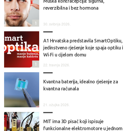
Muška kontracepcija: sigurna,
reverzibilna i bez hormona
1
30. svibnja 2026.
A1 Hrvatska predstavila SmartOptiku,
jedinstveno rješenje koje spaja optiku i
Wi‑Fi u cijelom domu
1
22. travnja 2026.
Kvantna baterija, idealno rješenje za
kvantna računala
21. ožujka 2026.
MIT ima 3D pisač koji ispisuje
funkcionalne elektromotore u jednom