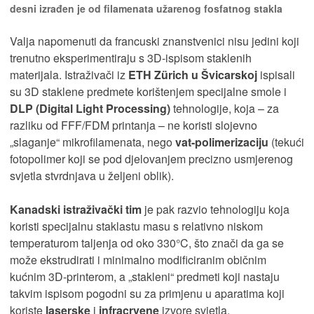
desni izrađen je od filamenata užarenog fosfatnog stakla
Valja napomenuti da francuski znanstvenici nisu jedini koji
trenutno eksperimentiraju s 3D-ispisom staklenih
materijala. Istraživači iz
ETH Zürich u Švicarskoj
ispisali
su 3D staklene predmete korištenjem specijalne smole i
DLP (Digital Light Processing)
tehnologije, koja – za
razliku od FFF/FDM printanja – ne koristi slojevno
„slaganje“ mikrofilamenata, nego
vat-polimerizaciju
(tekući
fotopolimer koji se pod djelovanjem precizno usmjerenog
svjetla stvrdnjava u željeni oblik).
Kanadski istraživački tim
je pak razvio tehnologiju koja
koristi specijalnu staklastu masu s relativno niskom
temperaturom taljenja od oko 330°C, što znači da ga se
može ekstrudirati i minimalno modificiranim običnim
kućnim 3D-printerom, a „stakleni“ predmeti koji nastaju
takvim ispisom pogodni su za primjenu u aparatima koji
koriste
laserske
i
infracrvene
izvore svjetla.