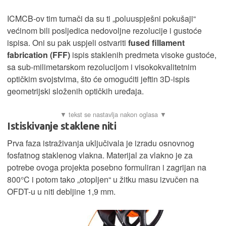
ICMCB-ov tim tumači da su ti „poluuspješni pokušaji“
većinom bili posljedica nedovoljne rezolucije i gustoće
ispisa. Oni su pak uspjeli ostvariti
fused fillament
fabrication (FFF)
ispis staklenih predmeta visoke gustoće,
sa sub-milimetarskom rezolucijom i visokokvalitetnim
optičkim svojstvima, što će omogućiti jeftin 3D-ispis
geometrijski složenih optičkih uređaja.
Istiskivanje staklene niti
Prva faza istraživanja uključivala je izradu osnovnog
fosfatnog staklenog vlakna. Materijal za vlakno je za
potrebe ovoga projekta posebno formuliran i zagrijan na
800°C i potom tako „otopljen“ u žitku masu izvučen na
OFDT-u u niti debljine 1,9 mm.