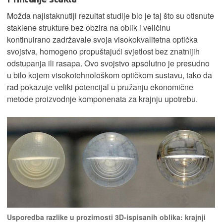
Možda najistaknutiji rezultat studije bio je taj što su otisnute
staklene strukture bez obzira na oblik i veličinu
kontinuirano zadržavale svoja visokokvalitetna optička
svojstva, homogeno propuštajući svjetlost bez znatnijih
odstupanja ili rasapa. Ovo svojstvo apsolutno je presudno
u bilo kojem visokotehnološkom optičkom sustavu, tako da
rad pokazuje veliki potencijal u pružanju ekonomične
metode proizvodnje komponenata za krajnju upotrebu.
Usporedba razlike u prozirnosti 3D-ispisanih oblika: krajnji