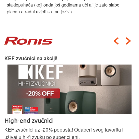
staklopuhača (koji onda još godinama uči ali je zato slabo
plaćen a radni uvjeti su mu jezivi).
KEF zvučnici na akciji!
High-end zvučnici
KEF zvučnici uz -20% popusta! Odaberi svog favorita i
uživaj u hi-fi zvuku po super cijeni.