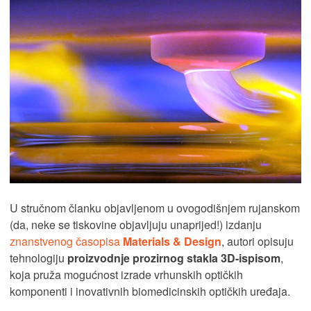
U stručnom članku objavljenom u ovogodišnjem rujanskom
(da, neke se tiskovine objavljuju unaprijed!) izdanju
znanstvenog časopisa
Materials & Design
, autori opisuju
tehnologiju
proizvodnje prozirnog stakla 3D-ispisom
,
koja pruža mogućnost izrade vrhunskih optičkih
komponenti i inovativnih biomedicinskih optičkih uređaja.