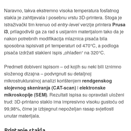
Naravno, takva ekstremno visoka temperatura fosfatnog
stakla je zahtijevala i posebnu vrstu 3D-printera. Stoga je
istraživački tim krenuo od
entry-level
verzije printera
Prusa
i3
, prilagodivši ga za rad s usijanim materijalom tako da je
nakon potrebnih modifikacija mlaznica pisača bila
sposobna ispisivati pri temperaturi od 470°C, a podloga
pisača izdržati stakleni ispis „ohlađen“ na 320°C.
Predmeti dobiveni ispisom – od kojih su neki bili iznimno
složenog dizajna – podvrgnuti su detaljnoj
mikrostrukturalnoj analizi korištenjem
rendgenskog
slojevnog skeniranja (CAT-scan)
i
elektronske
mikroskopije (SEM)
. Rezultati ispisa su opravdali uloženi
trud: 3D-printano staklo ima impresivno visoku gustoću od
99,98%, čime je izbjegnut nepoželjan rasap svjetlosti
unutar materijala.
Printanje stakla