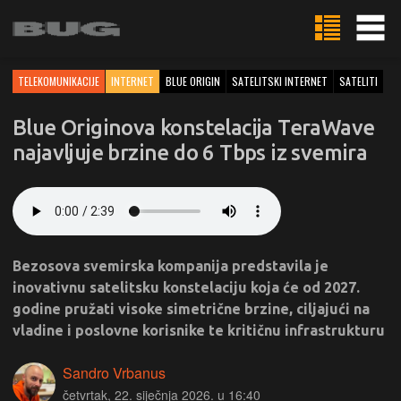
TELEKOMUNIKACIJE
INTERNET
BLUE ORIGIN
SATELITSKI INTERNET
SATELITI
Blue Originova konstelacija TeraWave
najavljuje brzine do 6 Tbps iz svemira
Bezosova svemirska kompanija predstavila je
inovativnu satelitsku konstelaciju koja će od 2027.
godine pružati visoke simetrične brzine, ciljajući na
vladine i poslovne korisnike te kritičnu infrastrukturu
Sandro Vrbanus
četvrtak, 22. siječnja 2026. u 16:40