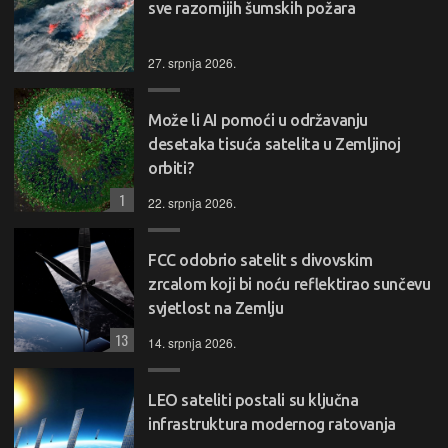
sve razornijih šumskih požara
27. srpnja 2026.
Može li AI pomoći u održavanju
desetaka tisuća satelita u Zemljinoj
orbiti?
1
22. srpnja 2026.
FCC odobrio satelit s divovskim
zrcalom koji bi noću reflektirao sunčevu
svjetlost na Zemlju
13
14. srpnja 2026.
LEO sateliti postali su ključna
infrastruktura modernog ratovanja