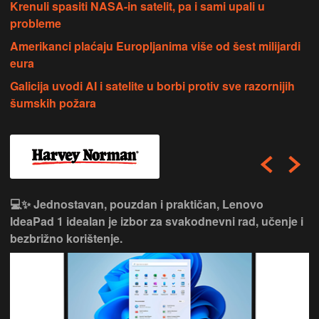
Krenuli spasiti NASA-in satelit, pa i sami upali u
probleme
Amerikanci plaćaju Europljanima više od šest milijardi
eura
Galicija uvodi AI i satelite u borbi protiv sve razornijih
šumskih požara
💻✨ Jednostavan, pouzdan i praktičan, Lenovo
IdeaPad 1 idealan je izbor za svakodnevni rad, učenje i
bezbrižno korištenje.