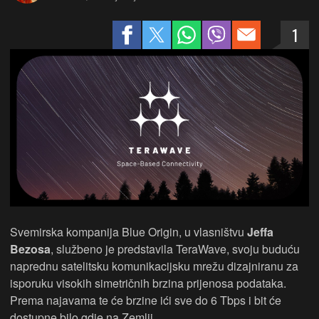
1
Svemirska kompanija Blue Origin, u vlasništvu
Jeffa
Bezosa
, službeno je predstavila TeraWave, svoju buduću
naprednu satelitsku komunikacijsku mrežu dizajniranu za
isporuku visokih simetričnih brzina prijenosa podataka.
Prema najavama te će brzine ići sve do 6 Tbps i bit će
dostupne bilo gdje na Zemlji.