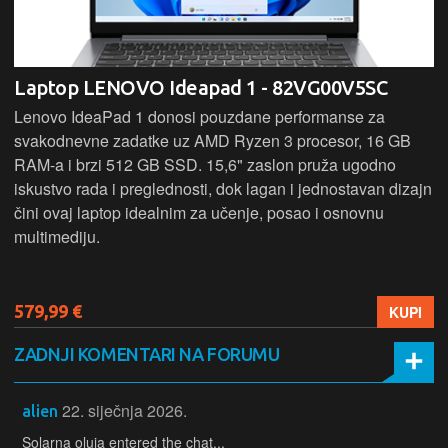
Laptop LENOVO Ideapad 1 - 82VG00V5SC
Lenovo IdeaPad 1 donosi pouzdane performanse za
svakodnevne zadatke uz AMD Ryzen 3 procesor, 16 GB
RAM-a i brzi 512 GB SSD. 15,6" zaslon pruža ugodno
iskustvo rada i preglednosti, dok lagan i jednostavan dizajn
čini ovaj laptop idealnim za učenje, posao i osnovnu
multimediju.
579,99 €
KUPI
ZADNJI KOMENTARI NA FORUMU
22. siječnja 2026.
alien
Solarna oluja entered the chat...