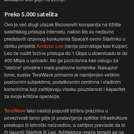
Preko 5.000 satelita
Ovo je već drugi ulazak Bezosovih kompanija na tržište
satelitskog pristupa Internetu, nakon što su nedavno
predstavili izravnog konkurenta SpaceX-ovom Starlinku u
obliku projekta
Amazon Leo
(ranije poznatoga kao Kuiper).
Leo će nuditi brzine pristupa do 1 Gbps u
downloadu
te do
400 Mbps u
uploadu
, što ga pozicionira kao uslugu za
"obične" privatne i male poslovne korisnike. Nasuprot
tome, sustav TeraWave primarno je namijenjen velikim
poslovnim subjektima, podatkovnim centrima i vladinim
korisnicima koji zahtijevaju visoku pouzdanost i kapacitet
za svoje kritične operacije.
TeraWave
tako nastoji popuniti tržišnu prazninu u
povezivosti tamo gdje je postavljanje optičke infrastrukture
preskupo ili tehnički neizvedivo, a zahtjevi previsoki da bi
ih ispunili Starlink ili Leo. Arhitektura mreže temelji se na