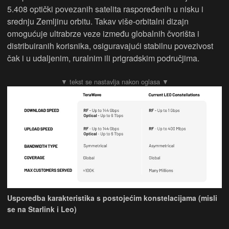
5.408 optički povezanih satelita raspoređenih u nisku i
srednju Zemljinu orbitu. Takav više-orbitalni dizajn
omogućuje ultrabrze veze između globalnih čvorišta i
distribuiranih korisnika, osiguravajući stabilnu povezivost
čak i u udaljenim, ruralnim ili prigradskim područjima.
Usporedba karakteristika s postojećim konstelacijama (misli
se na Starlink i Leo)