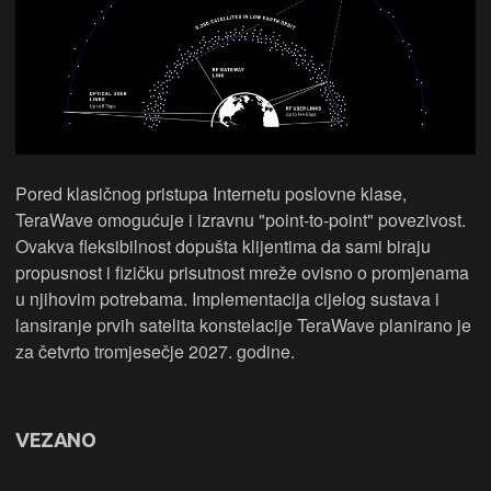
Pored klasičnog pristupa Internetu poslovne klase,
TeraWave omogućuje i izravnu "point-to-point" povezivost.
Ovakva fleksibilnost dopušta klijentima da sami biraju
propusnost i fizičku prisutnost mreže ovisno o promjenama
u njihovim potrebama. Implementacija cijelog sustava i
lansiranje prvih satelita konstelacije TeraWave planirano je
za četvrto tromjesečje 2027. godine.
VEZANO