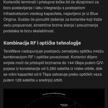
Korisnički terminali i pristupne točke bit će dizajnirani za
brzo postavljanje i laku integraciju s postojećom
infrastrukturom visokog kapaciteta, najavljeno je iz Blue
Origina. Sustav će ponuditi rješenje za korisnike koji traže
veću propusnost, simetrične brzine slanja i preuzimanja
podataka te brzu skalabilnost.
Kombinacija RF i optičke tehnologije
TeraWave nadopunjuje postojeću zemaljsku optičku mrežu
kombinacijom RF i optičke povezivosti. Korisnici diljem
svijeta moći će pristupiti brzinama do 144 Gbps putem Q/V-
pojasa iz konstelacije od 5.280 satelita iz niske orbite, dok
se vršni kapacitet od 6 Tbps ostvaruje preko optičkih veza
putem 128 satelita u srednjoj orbiti.