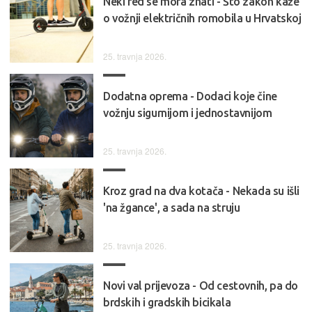
Neki red se mora znati - Što zakon kaže
o vožnji električnih romobila u Hrvatskoj
25. travnja 2026.
Dodatna oprema - Dodaci koje čine
vožnju sigurnijom i jednostavnijom
25. travnja 2026.
Kroz grad na dva kotača - Nekada su išli
'na žgance', a sada na struju
25. travnja 2026.
Novi val prijevoza - Od cestovnih, pa do
brdskih i gradskih bicikala