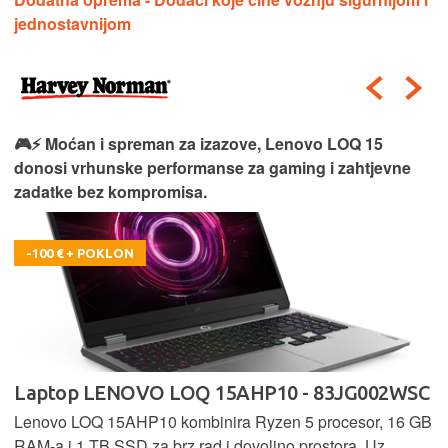
jednostavnijom
🎮⚡ Moćan i spreman za izazove, Lenovo LOQ 15
donosi vrhunske performanse za gaming i zahtjevne
zadatke bez kompromisa.
-100 € + POKLON
Laptop LENOVO LOQ 15AHP10 - 83JG002WSC
Lenovo LOQ 15AHP10 kombinira Ryzen 5 procesor, 16 GB
RAM-a i 1 TB SSD za brz rad i dovoljno prostora. Uz