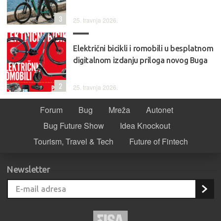
3
25. travnja 2026.
Električni bicikli i romobili u besplatnom
digitalnom izdanju priloga novog Buga
2
25. travnja 2026.
Forum
Bug
Mreža
Autonet
Bug Future Show
Idea Knockout
Tourism, Travel & Tech
Future of Fintech
Newsletter