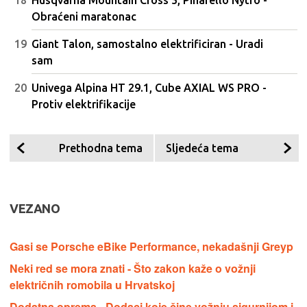
Obraćeni maratonac
Giant Talon, samostalno elektrificiran - Uradi
sam
Univega Alpina HT 29.1, Cube AXIAL WS PRO -
Protiv elektrifikacije
Prethodna tema
Sljedeća tema
VEZANO
Gasi se Porsche eBike Performance, nekadašnji Greyp
Neki red se mora znati - Što zakon kaže o vožnji
električnih romobila u Hrvatskoj
Dodatna oprema - Dodaci koje čine vožnju sigurnijom i