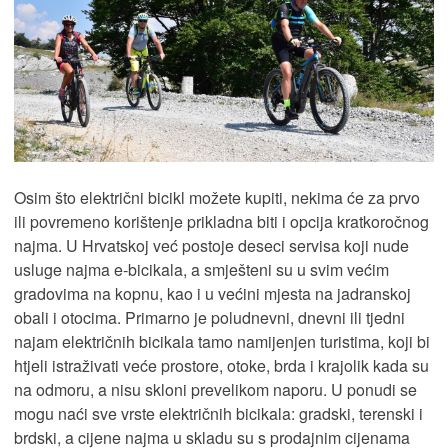
Osim što električni bicikl možete kupiti, nekima će za prvo
ili povremeno korištenje prikladna biti i opcija kratkoročnog
najma. U Hrvatskoj već postoje deseci servisa koji nude
usluge najma e-bicikala, a smješteni su u svim većim
gradovima na kopnu, kao i u većini mjesta na jadranskoj
obali i otocima. Primarno je poludnevni, dnevni ili tjedni
najam električnih bicikala tamo namijenjen turistima, koji bi
htjeli istraživati veće prostore, otoke, brda i krajolik kada su
na odmoru, a nisu skloni prevelikom naporu. U ponudi se
mogu naći sve vrste električnih bicikala: gradski, terenski i
brdski, a cijene najma u skladu su s prodajnim cijenama