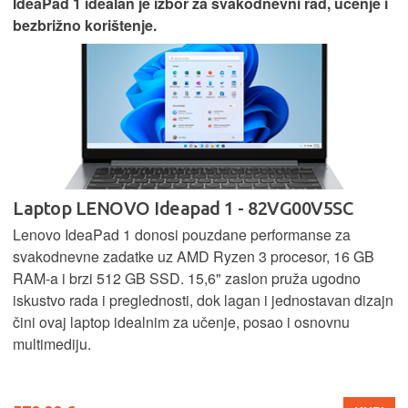
IdeaPad 1 idealan je izbor za svakodnevni rad, učenje i
bezbrižno korištenje.
Laptop LENOVO Ideapad 1 - 82VG00V5SC
Lenovo IdeaPad 1 donosi pouzdane performanse za
svakodnevne zadatke uz AMD Ryzen 3 procesor, 16 GB
RAM-a i brzi 512 GB SSD. 15,6" zaslon pruža ugodno
iskustvo rada i preglednosti, dok lagan i jednostavan dizajn
čini ovaj laptop idealnim za učenje, posao i osnovnu
multimediju.