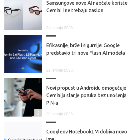
Samsungove nove AI naočale koriste
Gemini i ne trebaju zaslon
24. srpnja 2026.
Efikasnije, brže i sigurnije: Google
predstavio tri nova Flash AI modela
22. srpnja 2026.
Novi propust u Androidu omogućuje
Geminiju slanje poruka bez unošenja
PIN-a
2
20. srpnja 2026.
Googleov NotebookLM dobiva novo
ime