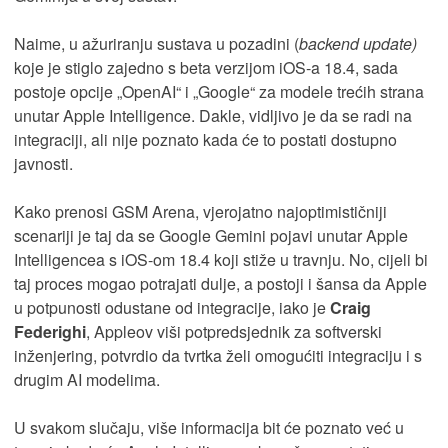
Naime, u ažuriranju sustava u pozadini (
backend update)
koje je stiglo zajedno s beta verzijom iOS-a 18.4, sada
postoje opcije „OpenAI“ i „Google“ za modele trećih strana
unutar Apple Intelligence. Dakle, vidljivo je da se radi na
integraciji, ali nije poznato kada će to postati dostupno
javnosti.
Kako prenosi GSM Arena, vjerojatno najoptimističniji
scenariji je taj da se Google Gemini pojavi unutar Apple
Intelligencea s iOS-om 18.4 koji stiže u travnju. No, cijeli bi
taj proces mogao potrajati dulje, a postoji i šansa da Apple
u potpunosti odustane od integracije, iako je
Craig
Federighi
, Appleov viši potpredsjednik za softverski
inženjering, potvrdio da tvrtka želi omogućiti integraciju i s
drugim AI modelima.
U svakom slučaju, više informacija bit će poznato već u