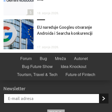
5
18. srpnja 2026.
EU naređuje Googleu otvaranje
Androida i Searcha konkurenciji
17. srpnja 2026.
Forum
Bug
Mreža
Autonet
Bug Future Show
Idea Knockout
Tourism, Travel & Tech
Future of Fintech
Newsletter