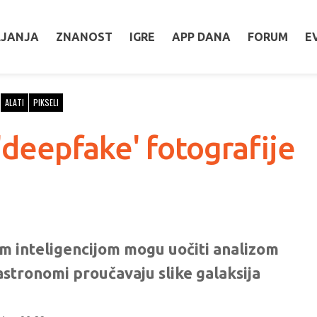
LJANJA
ZNANOST
IGRE
APP DANA
FORUM
E
ALATI
PIKSELI
 'deepfake' fotografije
m inteligencijom mogu uočiti analizom
i astronomi proučavaju slike galaksija