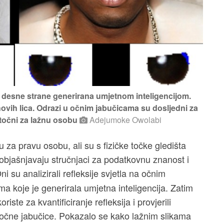
s desne strane generirana umjetnom inteligencijom.
ovih lica. Odrazi u očnim jabučicama su dosljedni za
netočni za lažnu osobu
Adejumoke Owolabi
 za pravu osobu, ali su s fizičke točke gledišta
bjašnjavaju stručnjaci za podatkovnu znanost i
Oni su analizirali refleksije svjetla na očnim
ma koje je generirala umjetna inteligencija. Zatim
iste za kvantificiranje refleksija i provjerili
e očne jabučice. Pokazalo se kako lažnim slikama