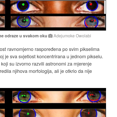
edne odraze u svakom oku
Adejumoke Owolabi
jetlost ravnomjerno raspoređena po svim pikselima
ojoj je sva svjetlost koncentrirana u jednom pikselu.
koji su izvorno razvili astronomi za mjerenje
redila njihova morfologija, ali je otkrio da nije