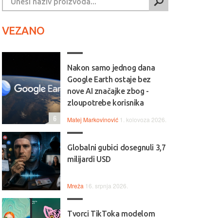
VEZANO
Nakon samo jednog dana
Google Earth ostaje bez
nove AI značajke zbog -
zloupotrebe korisnika
6
Matej Markovinović
1. kolovoza 2026.
Globalni gubici dosegnuli 3,7
milijardi USD
Mreža
16. srpnja 2026.
Tvorci TikToka modelom