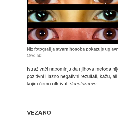
Niz fotografija stvarnihosoba pokazuje ugla
Owolabi
Istraživači napominju da njihova metoda nij
pozitivni i lažno negativni rezultati, kažu, 
kojim ćemo otkrivati
.
deepfakeove
VEZANO