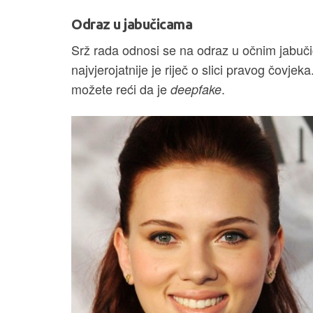
Odraz u jabučicama
Srž rada odnosi se na odraz u očnim jabuč
najvjerojatnije je riječ o slici pravog čovj
možete reći da je
.
deepfake