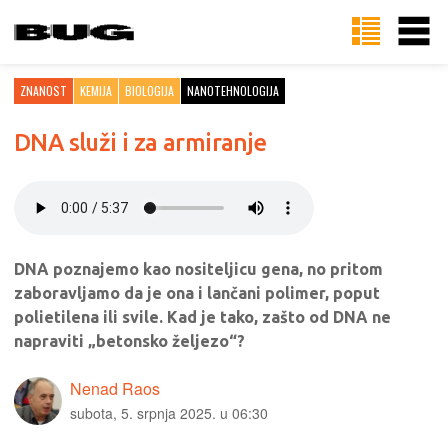
ZNANOST
KEMIJA
BIOLOGIJA
NANOTEHNOLOGIJA
DNA služi i za armiranje
DNA poznajemo kao nositeljicu gena, no pritom
zaboravljamo da je ona i lančani polimer, poput
polietilena ili svile. Kad je tako, zašto od DNA ne
napraviti „betonsko željezo“?
Nenad Raos
subota, 5. srpnja 2025. u 06:30