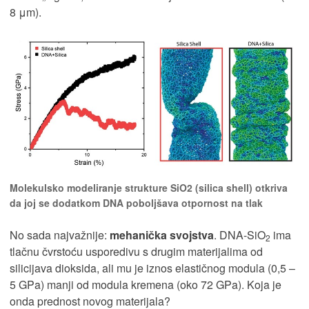
8 μm).
Molekulsko modeliranje strukture SiO2 (silica shell) otkriva
da joj se dodatkom DNA poboljšava otpornost na tlak
No sada najvažnije:
mehanička svojstva
. DNA-SiO
ima
2
tlačnu čvrstoću usporedivu s drugim materijalima od
silicijava dioksida, ali mu je iznos elastičnog modula (0,5 –
5 GPa) manji od modula kremena (oko 72 GPa). Koja je
onda prednost novog materijala?