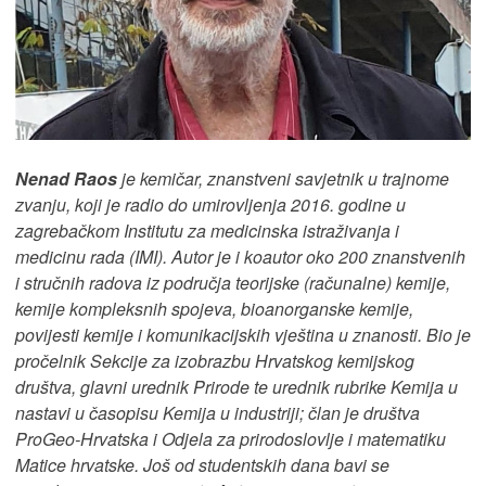
Nenad Raos
je kemičar, znanstveni savjetnik u trajnome
zvanju, koji je radio do umirovljenja 2016. godine u
zagrebačkom Institutu za medicinska istraživanja i
medicinu rada (IMI). Autor je i koautor oko 200 znanstvenih
i stručnih radova iz područja teorijske (računalne) kemije,
kemije kompleksnih spojeva, bioanorganske kemije,
povijesti kemije i komunikacijskih vještina u znanosti. Bio je
pročelnik Sekcije za izobrazbu Hrvatskog kemijskog
društva, glavni urednik Prirode te urednik rubrike Kemija u
nastavi u časopisu Kemija u industriji; član je društva
ProGeo-Hrvatska i Odjela za prirodoslovlje i matematiku
Matice hrvatske. Još od studentskih dana bavi se