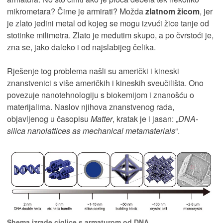
mikrometara? Čime je armirati? Možda
zlatnom žicom
, jer
je zlato jedini metal od kojeg se mogu izvući žice tanje od
stotinke milimetra. Zlato je međutim skupo, a po čvrstoći je,
zna se, jako daleko i od najslabijeg čelika.
Rješenje tog problema našli su američki i kineski
znanstvenici s više američkih i kineskih sveučilišta. Ono
povezuje nanotehnologiju s biokemijom i znanošću o
materijalima. Naslov njihova znanstvenog rada,
objavljenog u časopisu
Matter
, kratak je i jasan: „
DNA-
silica nanolattices as mechanical metamaterials
“.
Shema izrade ciglice s armaturom od DNA