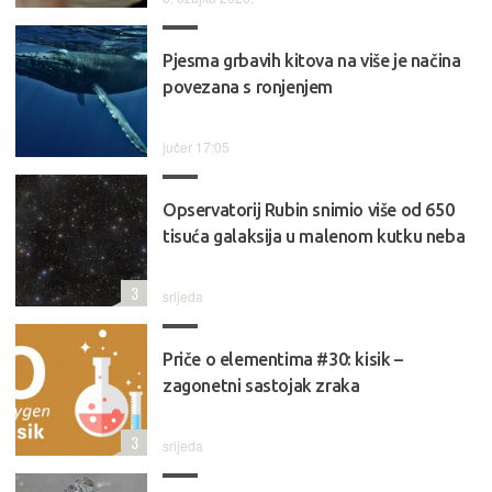
Pjesma grbavih kitova na više je načina
povezana s ronjenjem
jučer 17:05
Opservatorij Rubin snimio više od 650
tisuća galaksija u malenom kutku neba
3
srijeda
Priče o elementima #30: kisik –
zagonetni sastojak zraka
3
srijeda