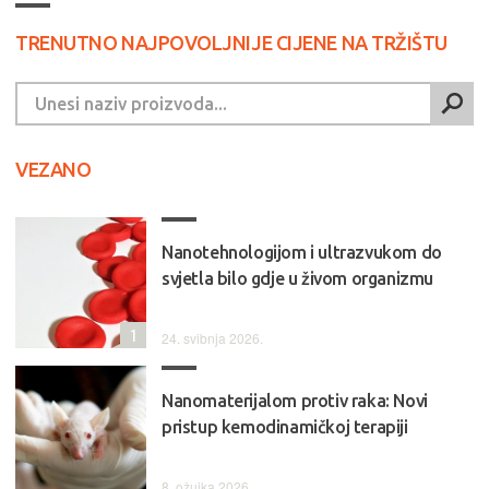
TRENUTNO NAJPOVOLJNIJE CIJENE NA TRŽIŠTU
VEZANO
Nanotehnologijom i ultrazvukom do
svjetla bilo gdje u živom organizmu
1
24. svibnja 2026.
Nanomaterijalom protiv raka: Novi
pristup kemodinamičkoj terapiji
8. ožujka 2026.