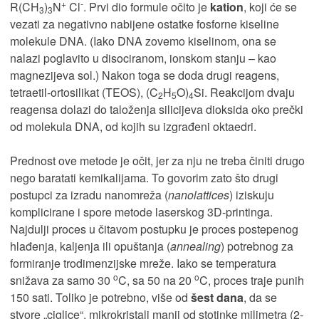
+
-
R(CH
)
N
Cl
. Prvi dio formule očito je
kation
, koji će se
3
3
vezati za negativno nabijene ostatke fosforne kiseline
molekule DNA. (Iako DNA zovemo kiselinom, ona se
nalazi poglavito u disociranom, ionskom stanju – kao
magnezijeva sol.) Nakon toga se doda drugi reagens,
tetraetil-ortosilikat (TEOS), (C
H
O)
Si. Reakcijom dvaju
2
5
4
reagensa dolazi do taloženja silicijeva dioksida oko prečki
od molekula DNA, od kojih su izgrađeni oktaedri.
Prednost ove metode je očit, jer za nju ne treba činiti drugo
nego baratati kemikalijama. To govorim zato što drugi
postupci za izradu nanomreža (
nanolattices
) iziskuju
komplicirane i spore metode laserskog 3D-printinga.
Najdulji proces u čitavom postupku je proces postepenog
hlađenja, kaljenja ili opuštanja (
annealing
) potrebnog za
formiranje trodimenzijske mreže. Iako se temperatura
o
o
snižava za samo 30
C, sa 50 na 20
C, proces traje punih
150 sati. Toliko je potrebno, više od
šest dana
, da se
stvore „ciglice“, mikrokristali manji od stotinke milimetra (2-