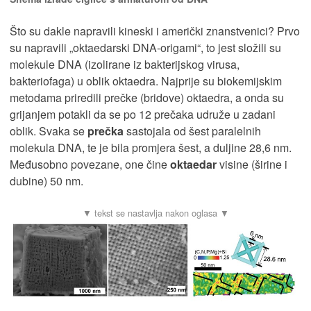
Što su dakle napravili kineski i američki znanstvenici? Prvo
su napravili „oktaedarski DNA-origami“, to jest složili su
molekule DNA (izolirane iz bakterijskog virusa,
bakteriofaga) u oblik oktaedra. Najprije su biokemijskim
metodama priredili prečke (bridove) oktaedra, a onda su
grijanjem potakli da se po 12 prečaka udruže u zadani
oblik. Svaka se
prečka
sastojala od šest paralelnih
molekula DNA, te je bila promjera šest, a duljine 28,6 nm.
Međusobno povezane, one čine
oktaedar
visine (širine i
dubine) 50 nm.