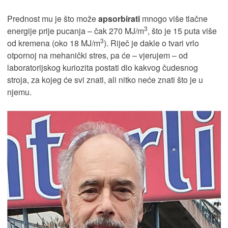
Prednost mu je što može
apsorbirati
mnogo više tlačne
3
energije prije pucanja – čak 270 MJ/m
, što je 15 puta više
3
od kremena (oko 18 MJ/m
). Riječ je dakle o tvari vrlo
otpornoj na mehanički stres, pa će – vjerujem – od
laboratorijskog kuriozita postati dio kakvog čudesnog
stroja, za kojeg će svi znati, ali nitko neće znati što je u
njemu.