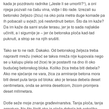
kada je pozdravio radnike („Jeste li se umorili?“), a oni
njega pozvali na čašu vina, vidje i što rade. Izrezali su
betonsko željezo (žicu) na oko pola metra duge komade pa
ih pobacali u svježi, još nestvrdnuti beton. Što da im kaže?
Da im kaže da sami sruše terasu, jer je to sada najlakše
učiniti, a i sigurnije je – jer će betonska ploča kad-tad
puknuti, a strop se na njih srušiti.
Tako se to ne radi. Dakako. Od betonskog željeza treba
napraviti mrežu (nekoć se takva mreža nije kupovala nego
se u kalupu plela od žice) te je postaviti na dno ili oko
budućeg betonskog bloka. Koliko žica treba biti debela?
Ako me sjećanje ne vara, žica za armiranje betona mora
biti deset puta tanja od bloka: ako je terasa debela deset
centimetara, onda se armira deseticom, žicom promjera
deset milimetara.
Dotle seže moje znanje građevinarstva. Tanja ploča, tanja
armatura. No što činiti ako je ploča debela tek nekoliko