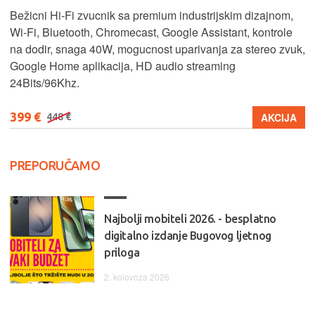
Bežicni Hi-Fi zvucnik sa premium industrijskim dizajnom,
Wi-Fi, Bluetooth, Chromecast, Google Assistant, kontrole
na dodir, snaga 40W, mogucnost uparivanja za stereo zvuk,
Google Home aplikacija, HD audio streaming
24Bits/96Khz.
399 €
AKCIJA
448 €
PREPORUČAMO
Najbolji mobiteli 2026. - besplatno
digitalno izdanje Bugovog ljetnog
priloga
2. kolovoza 2026.