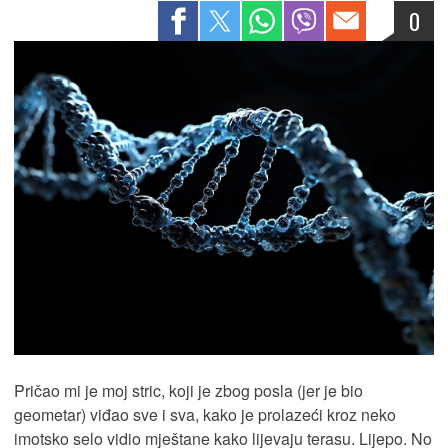
0
Pričao mi je moj stric, koji je zbog posla (jer je bio
geometar) viđao sve i sva, kako je prolazeći kroz neko
imotsko selo vidio mještane kako lijevaju terasu. Lijepo. No