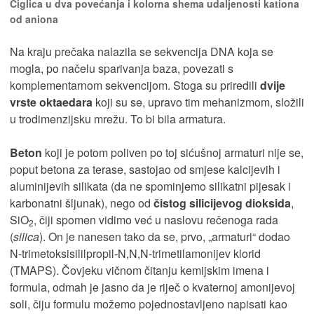
Ciglica u dva povećanja i kolorna shema udaljenosti kationa
od aniona
Na kraju prečaka nalazila se sekvencija DNA koja se
mogla, po načelu sparivanja baza, povezati s
komplementarnom sekvencijom. Stoga su priredili
dvije
vrste oktaedara
koji su se, upravo tim mehanizmom, složili
u trodimenzijsku mrežu. To bi bila armatura.
Beton
koji je potom poliven po toj sićušnoj armaturi nije se,
poput betona za terase, sastojao od smjese kalcijevih i
aluminijevih silikata (da ne spominjemo silikatni pijesak i
karbonatni šljunak), nego od
čistog silicijevog dioksida
,
SiO
, čiji spomen vidimo već u naslovu rečenoga rada
2
(
silica
). On je nanesen tako da se, prvo, „armaturi“ dodao
N-trimetoksisililpropil-N,N,N-trimetilamonijev klorid
(TMAPS). Čovjeku vičnom čitanju kemijskim imena i
formula, odmah je jasno da je riječ o kvaternoj amonijevoj
soli, čiju formulu možemo pojednostavljeno napisati kao