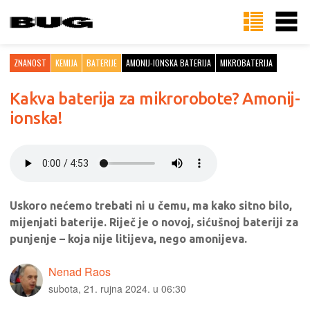
ZNANOST
KEMIJA
BATERIJE
AMONIJ-IONSKA BATERIJA
MIKROBATERIJA
Kakva baterija za mikrorobote? Amonij-
ionska!
Uskoro nećemo trebati ni u čemu, ma kako sitno bilo,
mijenjati baterije. Riječ je o novoj, sićušnoj bateriji za
punjenje – koja nije litijeva, nego amonijeva.
Nenad Raos
subota, 21. rujna 2024. u 06:30