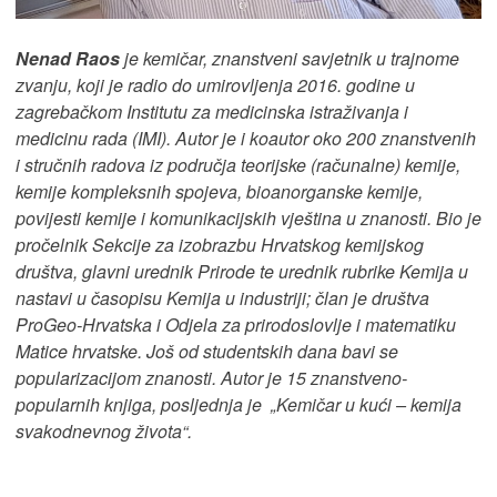
Nenad Raos
je kemičar, znanstveni savjetnik u trajnome
zvanju, koji je radio do umirovljenja 2016. godine u
zagrebačkom Institutu za medicinska istraživanja i
medicinu rada (IMI). Autor je i koautor oko 200 znanstvenih
i stručnih radova iz područja teorijske (računalne) kemije,
kemije kompleksnih spojeva, bioanorganske kemije,
povijesti kemije i komunikacijskih vještina u znanosti. Bio je
pročelnik Sekcije za izobrazbu Hrvatskog kemijskog
društva, glavni urednik Prirode te urednik rubrike Kemija u
nastavi u časopisu Kemija u industriji; član je društva
ProGeo-Hrvatska i Odjela za prirodoslovlje i matematiku
Matice hrvatske. Još od studentskih dana bavi se
popularizacijom znanosti. Autor je 15 znanstveno-
popularnih knjiga, posljednja je „Kemičar u kući – kemija
svakodnevnog života“.