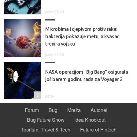
jučer 06:30
Mikrobima i cjepivom protiv raka:
bakterija pokazuje metu, a kvasac
trenira vojsku
jučer 06:30
NASA operacijom "Big Bang" osigurala
još barem godinu rada za Voyager 2
3
petak
Forum
Bug
Mreža
Autonet
Bug Future Show
Idea Knockout
Tourism, Travel & Tech
Future of Fintech