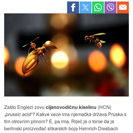
Zašto Englezi zovu
cijanovodičnu kiselinu
(HCN)
„
prussic acid
“? Kakve veze ima njemačka država Pruska s
tim otrovnim plinom? E, pa ima. Riječ je o tome da je
berlinski proizvođač slikarskih boja Heinrich Diesbach