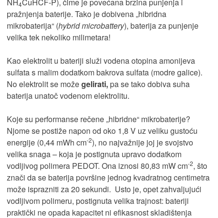
NH
CuHCF-P), čime je povećana brzina punjenja i
4
pražnjenja baterije. Tako je dobivena „hibridna
mikrobaterija“ (
hybrid microbattery
), baterija za punjenje
velika tek nekoliko milimetara!
Kao elektrolit u bateriji služi vodena otopina amonijeva
sulfata s malim dodatkom bakrova sulfata (modre galice).
No elektrolit se može
gelirati,
pa se tako dobiva suha
baterija unatoč vodenom elektrolitu.
Koje su performanse rečene „hibridne“ mikrobaterije?
Njome se postiže napon od oko 1,8 V uz veliku gustoću
-2
energije (0,44 mWh cm
), no najvažnije joj je svojstvo
velika snaga – koja je postignuta upravo dodatkom
-2
vodljivog polimera PEDOT. Ona iznosi 80,83 mW cm
, što
znači da se baterija površine jednog kvadratnog centimetra
može isprazniti za 20 sekundi. Usto je, opet zahvaljujući
vodljivom polimeru, postignuta velika trajnost: bateriji
praktički ne opada kapacitet ni efikasnost skladištenja