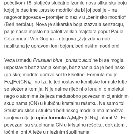
početkom 18. stoljeća slučajno izumio novu slikarsku boju
kojoj je dao ime „prusko modrilo“ da bi joj poslije – na
nagovor trgovaca – promijenio naziv u „berlinsko modrilo“
(Berlinerblau). Nova je slikarska boja izazvala senzaciju,
pa je našla mjesto na paleti velikih majstora poput Paula
Cézannea i Van Gogha – njegova „Zvjezdana noć“
naslikana je upravom tom bojom, berlinskim modrilom!
Veza između
Prussian blue
i
prussic acid
ne bi se mogla
uspostaviti bez znanja kemije, bez znanja da je berlinsko
(prusko) modrilo upravo sol te kiseline. Formula mu je
Fe
[Fe(CN)
], no iza te jednostavne kemijske formule krije
4
6
se složena kemija. Nije naime riječ ni o ionu ni o molekuli
nego o atomima željeza međusobno povezanim cijanidnim
skupinama (CN) u kubičnu kristalnu rešetku. Ne samo to!
Strukturu sličnu strukturi berlinskog modrila ima mnoštvo
spojeva čija je
opća formula
A
M
[Fe(CN)
]: atomi M i Fe
x
y
6
povezani su skupinama CN u kristalnu rešetku, dok atomi,
točnije ioni A leže u njezinim šupljinama.