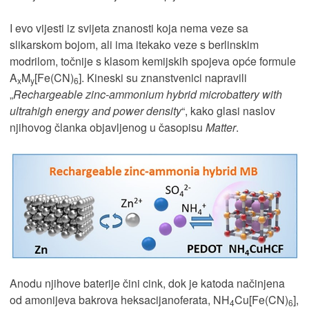
I evo vijesti iz svijeta znanosti koja nema veze sa
slikarskom bojom, ali ima itekako veze s berlinskim
modrilom, točnije s klasom kemijskih spojeva opće formule
A
M
[Fe(CN)
]. Kineski su znanstvenici napravili
x
y
6
„
Rechargeable zinc-ammonium hybrid microbattery with
ultrahigh energy and power density
“, kako glasi naslov
njihovog članka objavljenog u časopisu
Matter
.
Anodu njihove baterije čini cink, dok je katoda načinjena
od amonijeva bakrova heksacijanoferata, NH
Cu[Fe(CN)
],
4
6