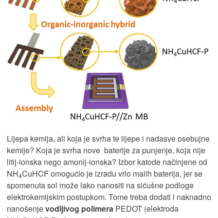
Lijepa kemija, ali koja je svrha te lijepe i nadasve osebujne
kemije? Koja je svrha nove baterije za punjenje, koja nije
litij-ionska nego amonij-ionska? Izbor katode načinjene od
NH
CuHCF omogućio je izradu vrlo malih baterija, jer se
4
spomenuta sol može lako nanositi na sićušne podloge
elektrokemijskim postupkom. Tome treba dodati i naknadno
nanošenje
vodljivog polimera
PEDOT (elektroda