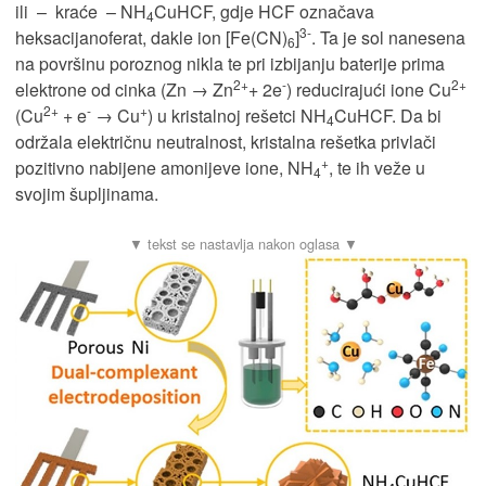
ili – kraće – NH
CuHCF, gdje HCF označava
4
3-
heksacijanoferat, dakle ion [Fe(CN)
]
. Ta je sol nanesena
6
na površinu poroznog nikla te pri izbijanju baterije prima
2+
-
2+
elektrone od cinka (Zn → Zn
+ 2e
) reducirajući ione Cu
2+
-
+
(Cu
+ e
→ Cu
) u kristalnoj rešetci NH
CuHCF. Da bi
4
održala električnu neutralnost, kristalna rešetka privlači
+
pozitivno nabijene amonijeve ione, NH
, te ih veže u
4
svojim šupljinama.