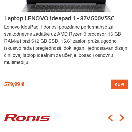
Laptop LENOVO Ideapad 1 - 82VG00V5SC
Lenovo IdeaPad 1 donosi pouzdane performanse za
svakodnevne zadatke uz AMD Ryzen 3 procesor, 16 GB
RAM-a i brzi 512 GB SSD. 15,6" zaslon pruža ugodno
iskustvo rada i preglednosti, dok lagan i jednostavan dizajn
čini ovaj laptop idealnim za učenje, posao i osnovnu
multimediju.
579,99 €
KUPI