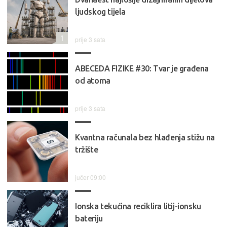
ljudskog tijela
1
prije 3 sata
ABECEDA FIZIKE #30: Tvar je građena
od atoma
prije 3 sata
Kvantna računala bez hlađenja stižu na
tržište
jučer 09:00
Ionska tekućina reciklira litij-ionsku
bateriju