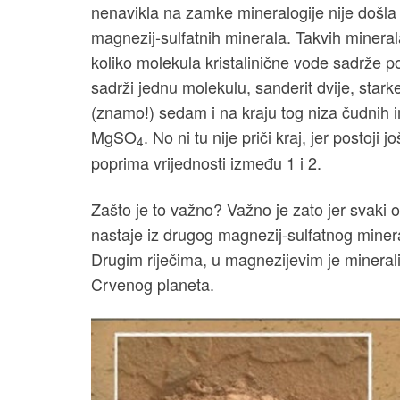
nenavikla na zamke mineralogije nije došl
magnezij-sulfatnih minerala. Takvih minera
koliko molekula kristalinične vode sadrže po
sadrži jednu molekulu, sanderit dvije, starkei
(znamo!) sedam i na kraju tog niza čudnih i
MgSO
. No ni tu nije priči kraj, jer postoj
4
poprima vrijednosti između 1 i 2.
Zašto je to važno? Važno je zato jer svaki od
nastaje iz drugog magnezij-sulfatnog minera
Drugim riječima, u magnezijevim je mineral
Crvenog planeta.