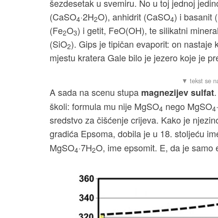
šezdesetak u svemiru. No u toj jednoj jedino
(CaSO
·2H
O), anhidrit (CaSO
) i basanit
4
2
4
(Fe
O
) i getit, FeO(OH), te silikatni miner
2
3
(SiO
). Gips je tipičan evaporit: on nastaje
2
mjestu kratera Gale bilo je jezero koje je pr
A sada na scenu stupa
.
magnezijev sulfat
školi: formula mu nije MgSO
nego MgSO
4
4
sredstvo za čišćenje crijeva. Kako je njezin
gradića Epsoma, dobila je u 18. stoljeću i
MgSO
·7H
O, ime epsomit. E, da je samo 
4
2