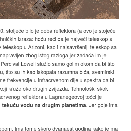
20. stoljeće bilo je doba reflektora (a ovo je stojeće
hničkih izraza: hoću reći da je najveći teleskop s
 teleskop u Arizoni, kao i najsavršeniji teleskop sa
 napravljen zbog istog razloga jer zadaća im je
e Percival Lowell služio samo golim okom da bi što
u, što su ih kao iskopala razumna bića, svemirski
čne frekvencije u infracrvenom dijelu spektra da bi
oji kruže oko drugih zvijezda. Tehnološki skok
racrvenog reflektora u Lagranegeovoj točci je
i
. Jer gdje ima
tekuću vodu na drugim planetima
kopom. Ima tome skoro dvanaest godina kako je ma