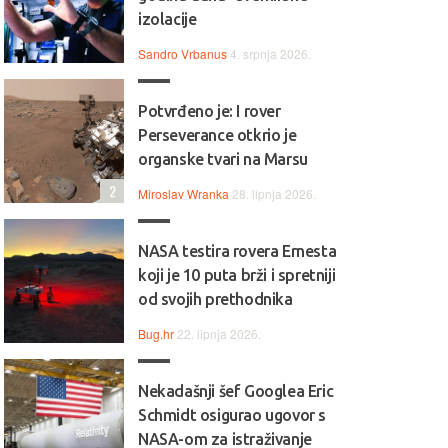
izolacije
Sandro Vrbanus
4. srpnja 2026.
Potvrđeno je: I rover
Perseverance otkrio je
organske tvari na Marsu
2
Miroslav Wranka
28. lipnja 2026.
NASA testira rovera Ernesta
koji je 10 puta brži i spretniji
od svojih prethodnika
Bug.hr
22. lipnja 2026.
Nekadašnji šef Googlea Eric
Schmidt osigurao ugovor s
NASA-om za istraživanje