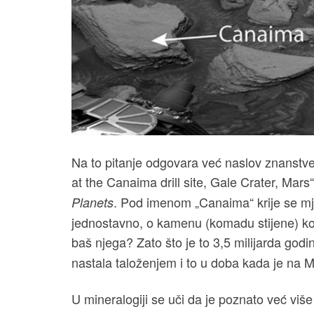
Na to pitanje odgovara već naslov znanstve
at the Canaima drill site, Gale Crater, Mars
. Pod imenom „Canaima“ krije se mj
Planets
jednostavno, o kamenu (komadu stijene) kojeg
baš njega? Zato što je to 3,5 milijarda godi
nastala taloženjem i to u doba kada je na M
U mineralogiji se uči da je poznato već viš