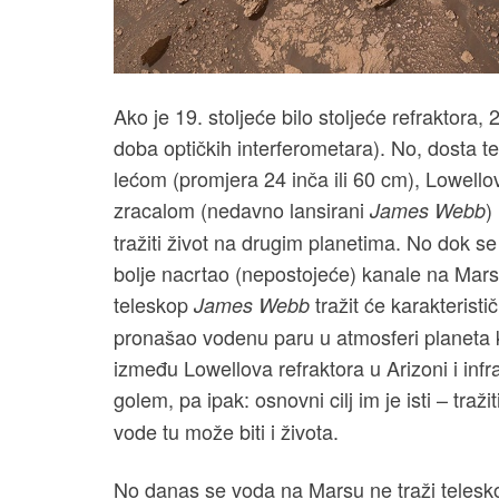
Ako je 19. stoljeće bilo stoljeće refraktora, 
doba optičkih interferometara). No, dosta te
lećom (promjera 24 inča ili 60 cm), Lowellov
zracalom (nedavno lansirani
)
James Webb
tražiti život na drugim planetima. No dok s
bolje nacrtao (nepostojeće) kanale na Mars
teleskop
tražit će karakteristi
James Webb
pronašao vodenu paru u atmosferi planeta k
između Lowellova refraktora u Arizoni i inf
golem, pa ipak: osnovni cilj im je isti – tražit
vode tu može biti i života.
No danas se voda na Marsu ne traži teles