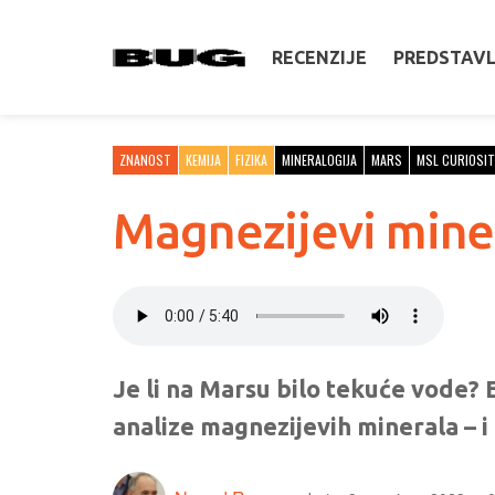
RECENZIJE
PREDSTAV
ZNANOST
KEMIJA
FIZIKA
MINERALOGIJA
MARS
MSL CURIOSIT
Magnezijevi miner
Je li na Marsu bilo tekuće vode? 
analize magnezijevih minerala – i