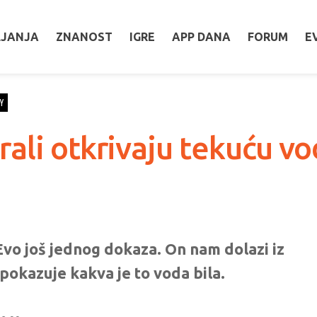
LJANJA
ZNANOST
IGRE
APP DANA
FORUM
E
Y
ali otkrivaju tekuću v
Evo još jednog dokaza. On nam dolazi iz
 pokazuje kakva je to voda bila.