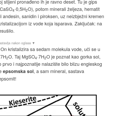
j stijeni pronađeno ih je ravno deset. Tu je gips
 (CaSO
·0,5H
O), potom minerali željeza, hematit
4
2
ali andesin, sanidin i piroksen, uz neizbježni kremen
 kristalizacijom iz vode koja isparava. Zaključak: na
esušilo.
 On kristalizira sa sedam molekula vode, uči se u
·7H
O. Taj MgSO
·7H
O je poznat kao gorka sol,
2
4
2
o prvo i najpoznatije nalazište bilo blizu engleskog
me
, a sam mineral, sastava
epsomska sol
epsomit!