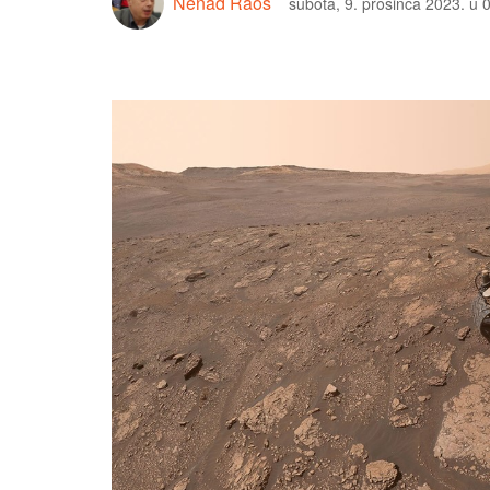
Nenad Raos
subota, 9. prosinca 2023. u 