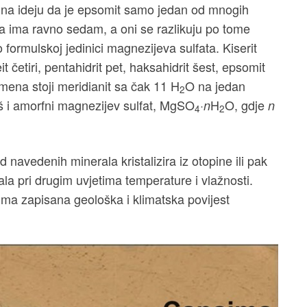
a na ideju da je epsomit samo jedan od mnogih
la ima ravno sedam, a oni se razlikuju po tome
 formulskoj jedinici magnezijeva sulfata. Kiserit
t četiri, pentahidrit pet, haksahidrit šest, epsomit
mena stoji meridianit sa čak 11 H
O na jedan
2
i još i amorfni magnezijev sulfat, MgSO
·
H
O, gdje
n
n
4
2
 navedenih minerala kristalizira iz otopine ili pak
la pri drugim uvjetima temperature i vlažnosti.
ima zapisana geološka i klimatska povijest