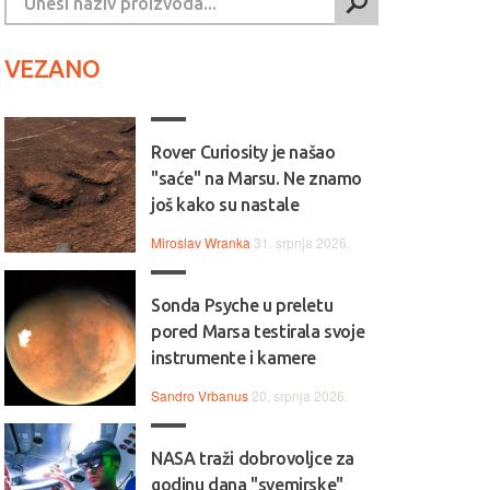
VEZANO
Rover Curiosity je našao
"saće" na Marsu. Ne znamo
još kako su nastale
Miroslav Wranka
31. srpnja 2026.
Sonda Psyche u preletu
pored Marsa testirala svoje
instrumente i kamere
Sandro Vrbanus
20. srpnja 2026.
NASA traži dobrovoljce za
godinu dana "svemirske"