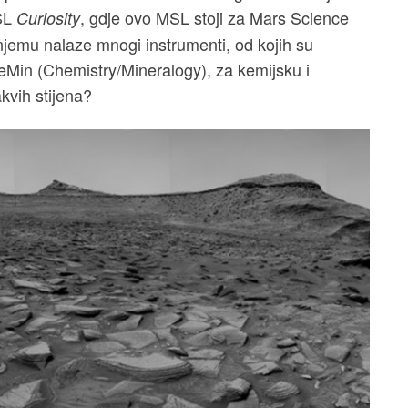
SL
, gdje ovo MSL stoji za Mars Science
Curiosity
a njemu nalaze mnogi instrumenti, od kojih su
 CheMin (Chemistry/Mineralogy), za kemijsku i
kvih stijena?